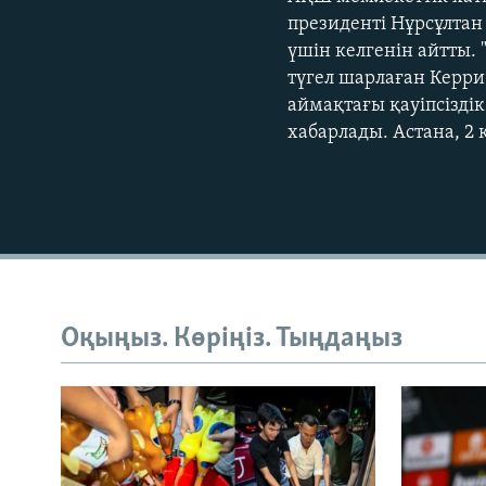
президенті Нұрсұлтан 
үшін келгенін айтты. 
түгел шарлаған Керр
аймақтағы қауіпсізді
хабарлады. Астана, 2
Оқыңыз. Көріңіз. Тыңдаңыз