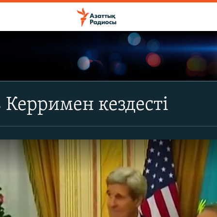
 Керримен кездесті