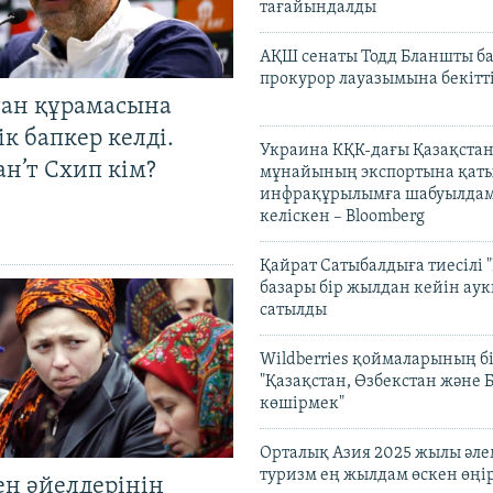
тағайындалды
АҚШ сенаты Тодд Бланшты ба
прокурор лауазымына бекітт
тан құрамасына
к бапкер келді.
Украина КҚК-дағы Қазақста
н’т Схип кім?
мұнайының экспортына қаты
инфрақұрылымға шабуылдам
келіскен – Bloomberg
Қайрат Сатыбалдыға тиесілі "
базары бір жылдан кейін ау
сатылды
Wildberries қоймаларының бі
"Қазақстан, Өзбекстан және 
көшірмек"
Орталық Азия 2025 жылы әл
туризм ең жылдам өскен өңі
ен әйелдерінің