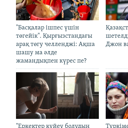
"Басқалар ішпес үшін
Қазақс
төгейік". Қырғызстандағы
шетелді
арақ төгу челленджі: Ақша
Джон ва
шашу ма әлде
жамандықпен күрес пе?
"Еркектер күйеу болудың
Түркім