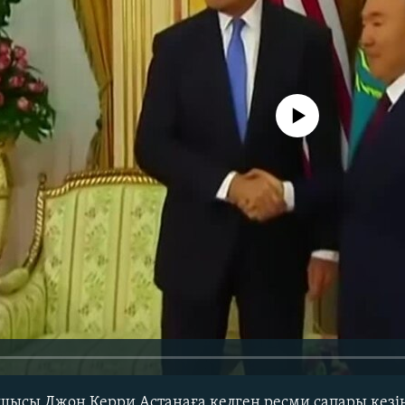
No media source currently avail
шысы Джон Керри Астанаға келген ресми сапары кезі