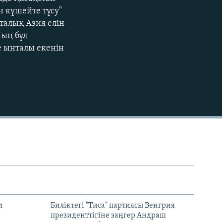
EMBED
н күшейте түсу"
рталық Азия елін
ның бұл
е ынталы екенін
л
Биліктегі "Тиса" партиясы Венгрия
президенттігіне заңгер Андраш