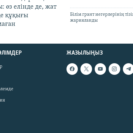
: өз елінде де, жат
де құқығы
Білім грант иегерлерінің тізі
жарияланды
маған
БӨЛІМДЕР
ЖАЗЫЛЫҢЫЗ
р
әлемде
зия