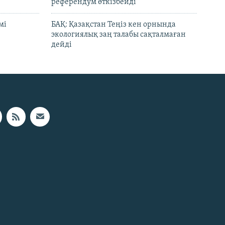
референдум өткізбейді
мі
БАҚ: Қазақстан Теңіз кен орнында
экологиялық заң талабы сақталмаған
дейді