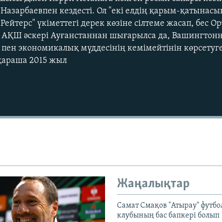
Назарбаевпен кездесті. Ол "екі елдің қарым-қатынасы
"Рейтерс" үкіметтегі дерек көзіне сілтеме жасап, бес О
и АҚШ әскері Ауғанстаннан шығарылса да, Вашингтон
к пен экономикалық мүддесінің кемімейтінін көрсетуг
 қараша 2015 жыл
Жаңалықтар
Самат Смақов "Атырау" футбо
клубының бас бапкері болып