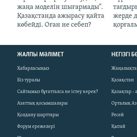
жаңа моделін шығармады".
тағдыры
Қазақстанда ажырасу қайта
жерде 
көбейді. Оған не себеп?
қорғал
ЖАЛПЫ МӘЛІМЕТ
НЕГІЗГІ 
Хабарласыңыз
Жаңалықта
Біз туралы
Қазақстан
Русский
Сайтымыз бұғатталса не істеу керек?
Қазақтар - 
Азаттық қосымшалары
Орталық А
ЖАЗЫЛЫҢЫЗ
Қолдану шарттары
Ресей
Форум ережелері
Қытай