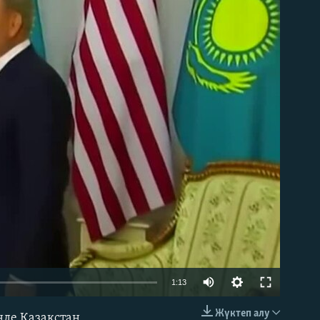
able
1:13
Жүктеп алу
нде Қазақстан