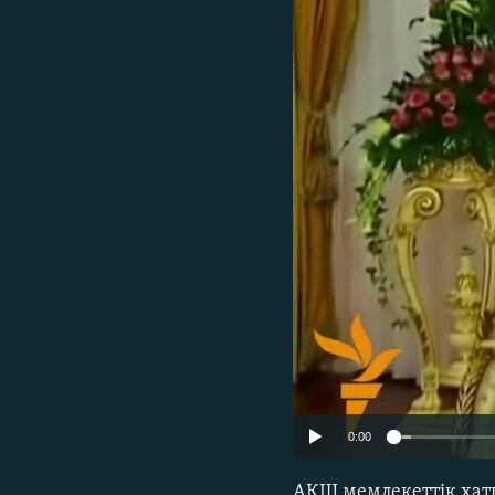
0:00
АҚШ мемлекеттік хат