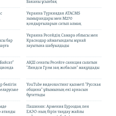
Баканы ұсынбақ
с
Украина Түркиядан ATACMS
і
зымырандары мен M270
қондырғыларын сатып алмақ
н
Украина Ресейдің Самара облысы мен
сы бар
Краснодар аймағындағы мұнай
ауға
зауытына шабуылдады
Байсат"
АҚШ сенаты Ресейге санкция салатын
кционда
"Линдси Грэм заң жобасын" мақұлдады
р бөлігін
YouTube видеохостинг қызметі "Русская
Беларуське
община" ұйымының екі арнасын
бұғаттады
емде
Пашинян: Армения Еуроодақ пен
р атанды
ЕАЭО-ның бірін таңдау жайлы