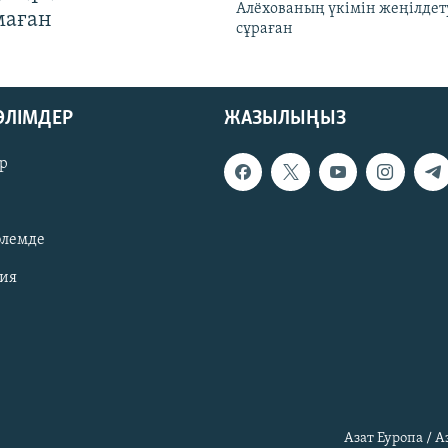
Алёхованың үкімін жеңілдет
маған
сұраған
БӨЛІМДЕР
ЖАЗЫЛЫҢЫЗ
р
әлемде
зия
Азат Еуропа / 