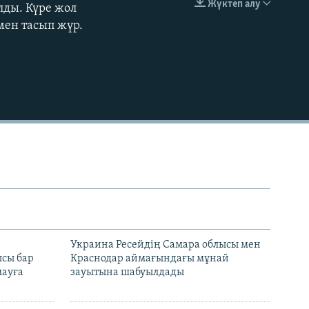
Жүктеп алу
лды. Күре жол
EMBED
мен тасып жүр.
н
Украина Ресейдің Самара облысы мен
сы бар
Краснодар аймағындағы мұнай
ауға
зауытына шабуылдады