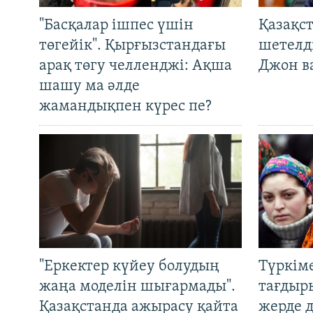
"Басқалар ішпес үшін
Қазақс
төгейік". Қырғызстандағы
шетелді
арақ төгу челленджі: Ақша
Джон ва
шашу ма әлде
жамандықпен күрес пе?
"Еркектер күйеу болудың
Түркім
жаңа моделін шығармады".
тағдыры
Қазақстанда ажырасу қайта
жерде 