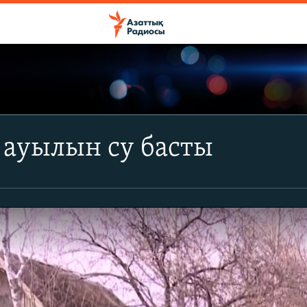
 ауылын су басты