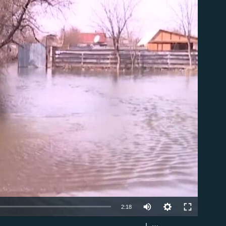
able
2:18