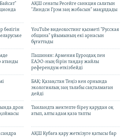
Байсат"
АҚШ сенаты Ресейге санкция салатын
кционда
"Линдси Грэм заң жобасын" мақұлдады
р бөлігін
YouTube видеохостинг қызметі "Русская
Беларуське
община" ұйымының екі арнасын
бұғаттады
емде
Пашинян: Армения Еуроодақ пен
р атанды
ЕАЭО-ның бірін таңдау жайлы
референдум өткізбейді
мі
БАҚ: Қазақстан Теңіз кен орнында
экологиялық заң талабы сақталмаған
дейді
сында дрон
Таиландта мектепте біреу қарудан оқ
 қоймасы
атып, алты адам қаза тапты
ксандра
АҚШ Кубаға қару жеткізуге қатысы бар