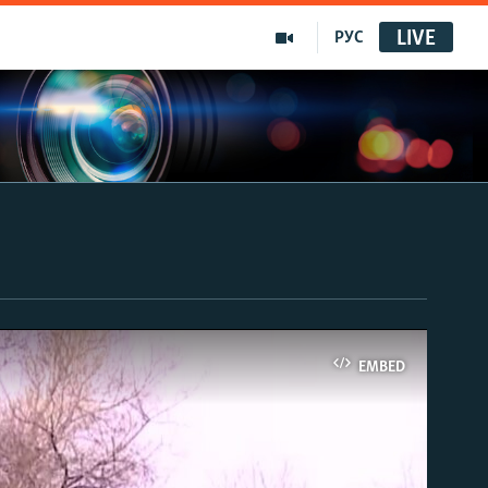
LIVE
РУС
EMBED