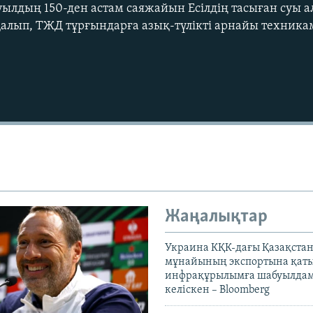
ауылдың 150-ден астам саяжайын Есілдің тасыған суы а
алып, ТЖД тұрғындарға азық-түлікті арнайы техника
Жаңалықтар
Украина КҚК-дағы Қазақста
мұнайының экспортына қаты
инфрақұрылымға шабуылдам
келіскен – Bloomberg