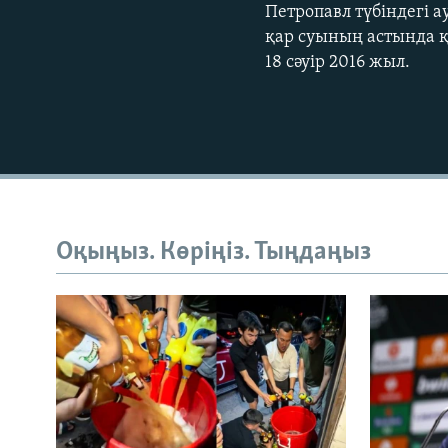
Петропавл түбіндегі 
қар суының астында қ
18 сәуір 2016 жыл.
Оқыңыз. Көріңіз. Тыңдаңыз