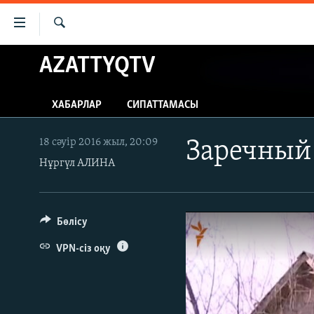
Accessibility
links
İздеу
Skip
AZATTYQTV
ЖАҢАЛЫҚТАР
to
САЯСАТ
main
ХАБАРЛАР
СИПАТТАМАСЫ
content
AZATTYQTV
Skip
ҚАҢТАР ОҚИҒАСЫ
to
18 сәуір 2016 жыл, 20:09
Заречный
main
Нұргүл АЛИНА
АДАМ ҚҰҚЫҚТАРЫ
Navigation
ӘЛЕУМЕТ
Skip
to
ӘЛЕМ
Бөлісу
Search
АРНАЙЫ ЖОБАЛАР
VPN-сіз оқу