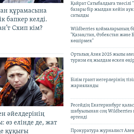
Қайрат Сатыбалдыға тиесілі "
базары бір жылдан кейін ау
тан құрамасына
сатылды
к бапкер келді.
н’т Схип кім?
Wildberries қоймаларының бі
"Қазақстан, Өзбекстан және 
көшірмек"
Орталық Азия 2025 жылы әл
туризм ең жылдам өскен өңі
Білім грант иегерлерінің тізі
жарияланды
Ресейдің Екатеринбург қала
шабуылынан соң Wildberries
ен әйелдерінің
өртенді
: өз елінде де, жат
де құқығы
Прокуратура журналист Але