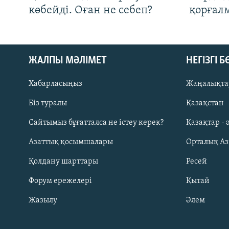
көбейді. Оған не себеп?
қорғал
ЖАЛПЫ МӘЛІМЕТ
НЕГІЗГІ 
Хабарласыңыз
Жаңалықта
Біз туралы
Қазақстан
Русский
Сайтымыз бұғатталса не істеу керек?
Қазақтар - 
Азаттық қосымшалары
Орталық А
ЖАЗЫЛЫҢЫЗ
Қолдану шарттары
Ресей
Форум ережелері
Қытай
Жазылу
Әлем
Басқа тілдерде