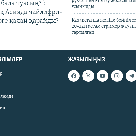
рұқсатпен кіргізу жобасы та
бала туасың?":
ұсынылды
қ Азияда чайлдфри-
рге қалай қарайды?
Қазақстанда желіде бейпіл с
20-дан астам стример жауап
тартылған
БӨЛІМДЕР
ЖАЗЫЛЫҢЫЗ
р
әлемде
зия