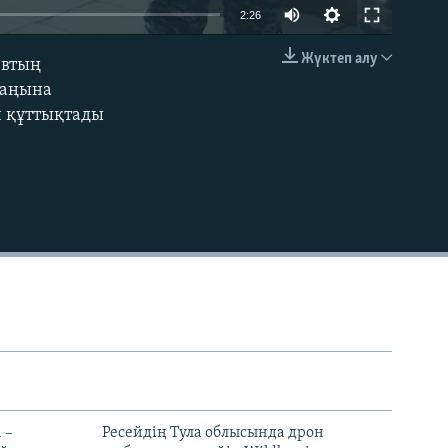
Auto
2:26
240p
Жүктеп алу
евтың
EMBED
360p
маңына
н құттықтады
480p
720p
1080p
480p
 –
Ресейдің Тула облысында дрон