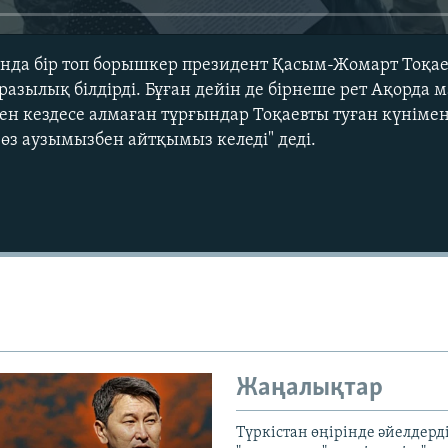
анда бір топ борышкер президент Қасым-Жомарт Тоқа
разылық білдірді. Бұған дейін де бірнеше рет Ақорда 
н кездесе алмаған тұрғындар Тоқаевты туған күніме
з аузымызбен айтқымыз келеді" деді.
Auto
240p
360p
720p
1080p
Жаңалықтар
Түркістан өңірінде әйелдерді