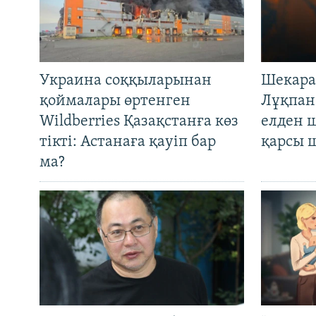
Украина соққыларынан
Шекара
қоймалары өртенген
Лұқпан
Wildberries Қазақстанға көз
елден 
тікті: Астанаға қауіп бар
қарсы 
ма?