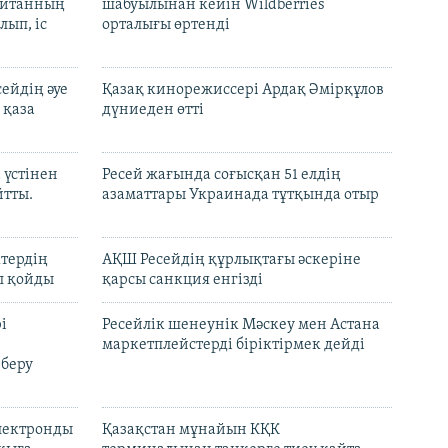
шайтанның
шабуылынан кейін Wildberries
лып, іс
орталығы өртенді
ейдің әуе
Қазақ кинорежиссері Ардақ Әмірқұлов
 қаза
дүниеден өтті
 үстінен
Ресей жағында соғысқан 51 елдің
йтты.
азаматтары Украинада тұтқында отыр
ктердің
АҚШ Ресейдің құрлықтағы әскеріне
л қойды
қарсы санкция енгізді
і
Ресейлік шенеунік Мәскеу мен Астана
маркетплейстерді біріктірмек дейді
 беру
электронды
Қазақстан мұнайын КҚК