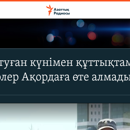
туған күнімен құттықта
лер Ақордаға өте алмад