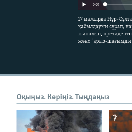
0:00
17 мамырда Нұр-Сұлт
қабылдауын сұрап, на
жиналып, президентпе
және "арыз-шағымды ө
Оқыңыз. Көріңіз. Тыңдаңыз