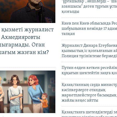
"ұрғашылар", әншілерді – "
азаншысы" деген тұрғын ұста
қозғалды
Киев пен Киев облысында Рес
шабуылынан кемінде 17 адам
 қызметі журналист
тапқан
 Ахмедияровты
шығармады. Оған
Журналист Динара Егеубаева
қылмыстық іс қозғалғанын а
шағым жазған кім?
Полиция түсініктеме бермеді
Путин елден кеткен ресейлі
құқығын шектейтін заңға қо
Қазақстанның сауда министр
кәсіпкерлерге отандық
маркетплейстерге басымдық
жайлы кеңес айтты
Қазақстанға шетелдіктерді 