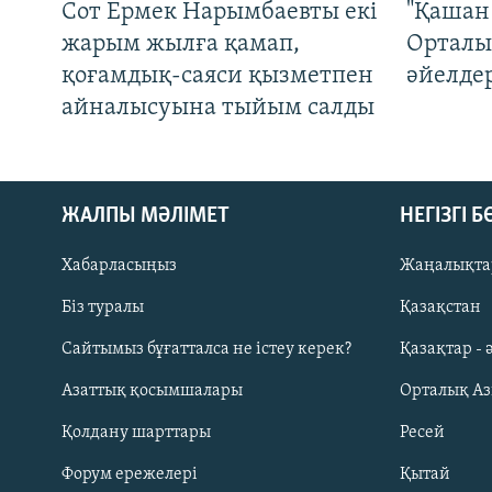
Сот Ермек Нарымбаевты екі
"Қашан 
жарым жылға қамап,
Орталы
қоғамдық-саяси қызметпен
әйелде
айналысуына тыйым салды
ЖАЛПЫ МӘЛІМЕТ
НЕГІЗГІ 
Хабарласыңыз
Жаңалықта
Біз туралы
Қазақстан
Русский
Сайтымыз бұғатталса не істеу керек?
Қазақтар - 
Азаттық қосымшалары
Орталық А
ЖАЗЫЛЫҢЫЗ
Қолдану шарттары
Ресей
Форум ережелері
Қытай