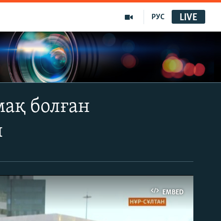
LIVE
РУС
мақ болған
ы
EMBED