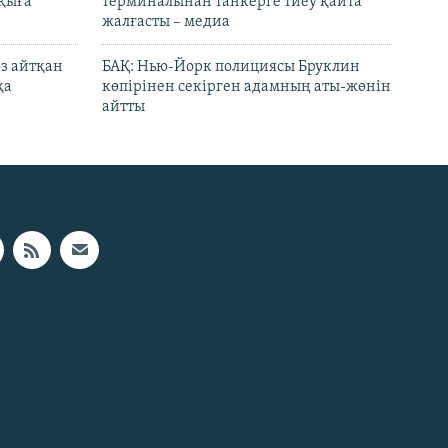
лқыға
терминалынан танкерге тиеу қайта
жалғасты – медиа
өз айтқан
БАҚ: Нью-Йорк полициясы Бруклин
қа
көпірінен секірген адамның аты-жөнін
айтты