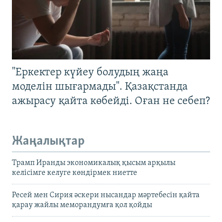
"Еркектер күйеу болудың жаңа
моделін шығармады". Қазақстанда
ажырасу қайта көбейді. Оған не себеп?
Жаңалықтар
Трамп Иранды экономикалық қысым арқылы
келісімге келуге көндірмек ниетте
Ресей мен Сирия әскери нысандар мәртебесін қайта
қарау жайлы меморандумға қол қойды