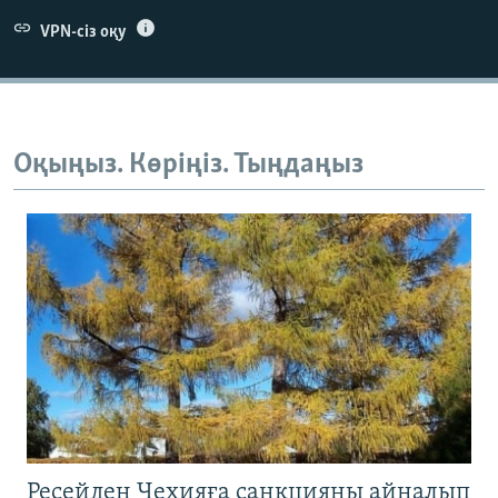
VPN-сіз оқу
Оқыңыз. Көріңіз. Тыңдаңыз
Ресейден Чехияға санкцияны айналып