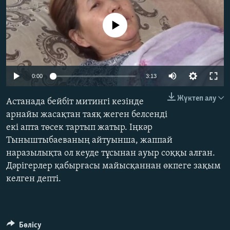
ЖАЗЫЛЫҢЫЗ
No media source currently available
Басқа тілдерде
Auto
0:00
3:13
240p
Жүктеп алу
Астанада бейбіт митингі кезінде
360p
арнайы жасақтан таяқ жеген белсенді
екі апта төсек тартып жатыр. Іңкәр
480p
Auto
240p
360p
480p
Тыныштыбаеваның айтуынша, жаппай
720p
наразылықта ол кеуде тұсынан ауыр соққы алған.
720p
1080p
1080p
Дәрігерлер қабырғасы майысқаннан өкпеге зақым
келген депті.
Бөлісу