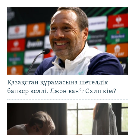
Қазақстан құрамасына шетелдік
бапкер келді. Джон ван’т Схип кім?