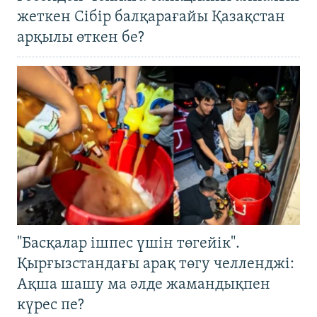
жеткен Сібір балқарағайы Қазақстан
арқылы өткен бе?
"Басқалар ішпес үшін төгейік".
Қырғызстандағы арақ төгу челленджі:
Ақша шашу ма әлде жамандықпен
күрес пе?