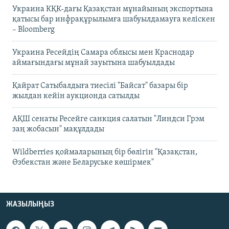
Украина КҚК-дағы Қазақстан мұнайының экспортына
қатысы бар инфрақұрылымға шабуылдамауға келіскен
– Bloomberg
Украина Ресейдің Самара облысы мен Краснодар
аймағындағы мұнай зауытына шабуылдады
Қайрат Сатыбалдыға тиесілі "Байсат" базары бір
жылдан кейін аукционда сатылды
АҚШ сенаты Ресейге санкция салатын "Линдси Грэм
заң жобасын" мақұлдады
Wildberries қоймаларының бір бөлігін "Қазақстан,
Өзбекстан және Беларуське көшірмек"
ЖАЗЫЛЫҢЫЗ