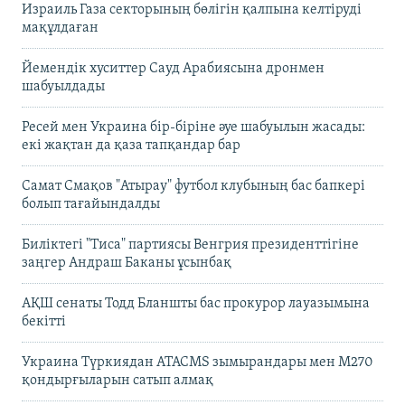
Израиль Газа секторының бөлігін қалпына келтіруді
мақұлдаған
Йемендік хуситтер Сауд Арабиясына дронмен
шабуылдады
Ресей мен Украина бір-біріне әуе шабуылын жасады:
екі жақтан да қаза тапқандар бар
Самат Смақов "Атырау" футбол клубының бас бапкері
болып тағайындалды
Биліктегі "Тиса" партиясы Венгрия президенттігіне
заңгер Андраш Баканы ұсынбақ
АҚШ сенаты Тодд Бланшты бас прокурор лауазымына
бекітті
Украина Түркиядан ATACMS зымырандары мен M270
қондырғыларын сатып алмақ