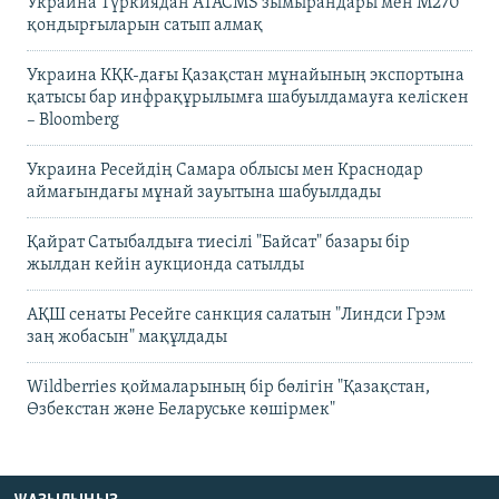
Украина Түркиядан ATACMS зымырандары мен M270
қондырғыларын сатып алмақ
Украина КҚК-дағы Қазақстан мұнайының экспортына
қатысы бар инфрақұрылымға шабуылдамауға келіскен
– Bloomberg
Украина Ресейдің Самара облысы мен Краснодар
аймағындағы мұнай зауытына шабуылдады
Қайрат Сатыбалдыға тиесілі "Байсат" базары бір
жылдан кейін аукционда сатылды
АҚШ сенаты Ресейге санкция салатын "Линдси Грэм
заң жобасын" мақұлдады
Wildberries қоймаларының бір бөлігін "Қазақстан,
Өзбекстан және Беларуське көшірмек"