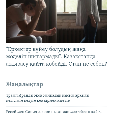
"Еркектер күйеу болудың жаңа
моделін шығармады". Қазақстанда
ажырасу қайта көбейді. Оған не себеп?
Жаңалықтар
Трамп Иранды экономикалық қысым арқылы
келісімге келуге көндірмек ниетте
Ресей мен Сирия әскери нысандар мәртебесін қайта