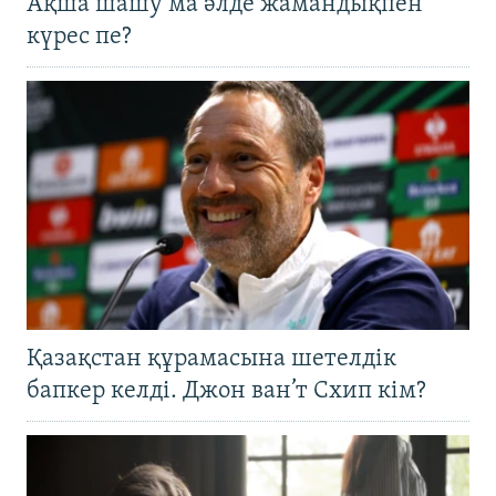
Ақша шашу ма әлде жамандықпен
күрес пе?
Қазақстан құрамасына шетелдік
бапкер келді. Джон ван’т Схип кім?