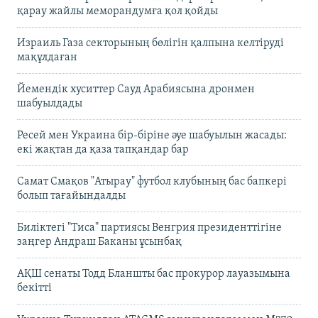
қарау жайлы меморандумға қол қойды
Израиль Газа секторының бөлігін қалпына келтіруді
мақұлдаған
Йемендік хуситтер Сауд Арабиясына дронмен
шабуылдады
Ресей мен Украина бір-біріне әуе шабуылын жасады:
екі жақтан да қаза тапқандар бар
Самат Смақов "Атырау" футбол клубының бас бапкері
болып тағайындалды
Биліктегі "Тиса" партиясы Венгрия президенттігіне
заңгер Андраш Баканы ұсынбақ
АҚШ сенаты Тодд Бланшты бас прокурор лауазымына
бекітті