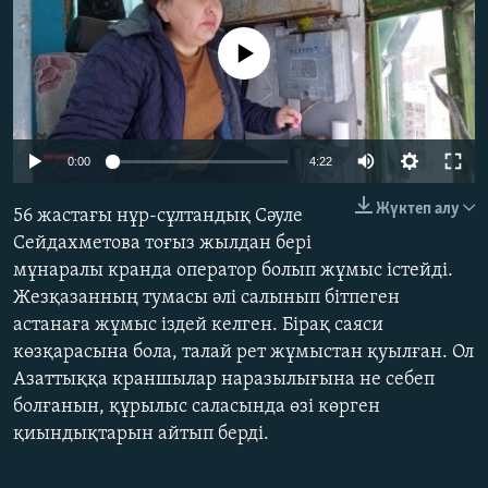
ЖАЗЫЛЫҢЫЗ
No media source currently available
Басқа тілдерде
Auto
0:00
4:22
240p
Жүктеп алу
56 жастағы нұр-сұлтандық Сәуле
360p
Сейдахметова тоғыз жылдан бері
мұнаралы кранда оператор болып жұмыс істейді.
480p
Auto
240p
360p
480p
Жезқазанның тумасы әлі салынып бітпеген
720p
астанаға жұмыс іздей келген. Бірақ саяси
720p
1080p
1080p
көзқарасына бола, талай рет жұмыстан қуылған. Ол
Азаттыққа краншылар наразылығына не себеп
болғанын, құрылыс саласында өзі көрген
қиындықтарын айтып берді.