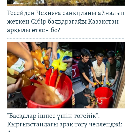
Ресейден Чехияға санкцияны айналып
жеткен Сібір балқарағайы Қазақстан
арқылы өткен бе?
"Басқалар ішпес үшін төгейік".
Қырғызстандағы арақ төгу челленджі: