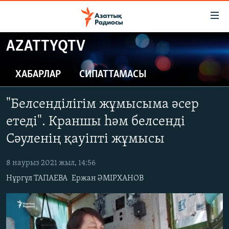
Accessibility
links
Skip
AZATTYQTV
to
ЖАҢАЛЫҚТАР
main
САЯСАТ
ХАБАРЛАР
СИПАТТАМАСЫ
content
AZATTYQTV
Skip
"Белсенділігім жұмысыма әсер
to
ҚАҢТАР ОҚИҒАСЫ
main
етеді". Краншы һәм белсенді
АДАМ ҚҰҚЫҚТАРЫ
Navigation
Сәуленің қауіпті жұмысы
Skip
ӘЛЕУМЕТ
to
8 наурыз 2021 жыл, 14:56
ӘЛЕМ
Search
Нұргүл ТАПАЕВА
Ержан ӘМІРХАНОВ
АРНАЙЫ ЖОБАЛАР
Русский