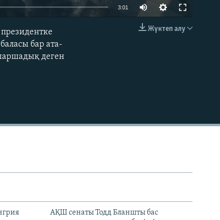
Auto
3:01
240p
Жүктеп алу
 президентке
EMBED
360p
баласы бар ата-
п шаршадық деген
480p
720p
1080p
480p
енгрия
АҚШ сенаты Тодд Бланшты бас