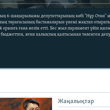
ның 6-шақырылымы депутаттарының көбі "Нұр Отан" м
ның төрағасының бастамаларын үнемі жақтап отыраты
4 орынға ғана иелік етті. Бес жыл парламент үйін қыз
бюджеттен, яғни халықтың қалтасынан төленген депу
Auto
240p
360p
720p
1080p
Жаңалықтар