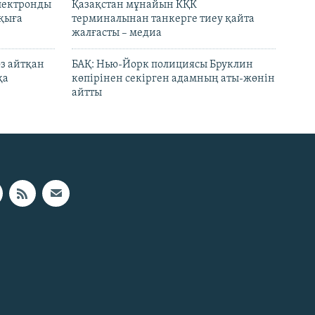
электронды
Қазақстан мұнайын КҚК
лқыға
терминалынан танкерге тиеу қайта
жалғасты – медиа
өз айтқан
БАҚ: Нью-Йорк полициясы Бруклин
қа
көпірінен секірген адамның аты-жөнін
айтты