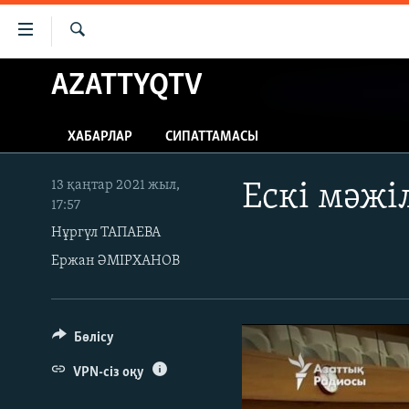
Accessibility
links
İздеу
Skip
AZATTYQTV
ЖАҢАЛЫҚТАР
to
САЯСАТ
main
ХАБАРЛАР
СИПАТТАМАСЫ
content
AZATTYQTV
Skip
ҚАҢТАР ОҚИҒАСЫ
to
13 қаңтар 2021 жыл,
Ескі мәжі
17:57
main
АДАМ ҚҰҚЫҚТАРЫ
Navigation
Нұргүл ТАПАЕВА
ӘЛЕУМЕТ
Skip
Ержан ӘМІРХАНОВ
to
ӘЛЕМ
Search
АРНАЙЫ ЖОБАЛАР
Бөлісу
VPN-сіз оқу