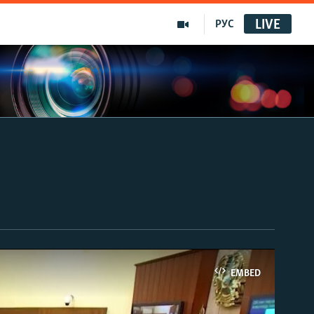
LIVE
РУС
EMBED