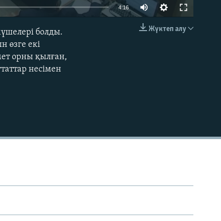
Auto
4:16
240p
Жүктеп алу
үшелері болды.
EMBED
360p
н өзге екі
мет орны қылған,
480p
таттар несімен
720p
1080p
480p