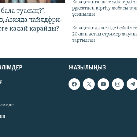
Қазақстанға шетелдіктерді 
рұқсатпен кіргізу жобасы та
бала туасың?":
ұсынылды
қ Азияда чайлдфри-
рге қалай қарайды?
Қазақстанда желіде бейпіл с
20-дан астам стример жауап
тартылған
БӨЛІМДЕР
ЖАЗЫЛЫҢЫЗ
р
әлемде
зия