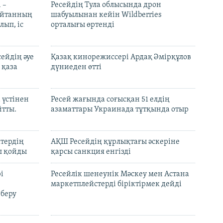
 –
Ресейдің Тула облысында дрон
шайтанның
шабуылынан кейін Wildberries
лып, іс
орталығы өртенді
ейдің әуе
Қазақ кинорежиссері Ардақ Әмірқұлов
 қаза
дүниеден өтті
 үстінен
Ресей жағында соғысқан 51 елдің
йтты.
азаматтары Украинада тұтқында отыр
ктердің
АҚШ Ресейдің құрлықтағы әскеріне
л қойды
қарсы санкция енгізді
і
Ресейлік шенеунік Мәскеу мен Астана
маркетплейстерді біріктірмек дейді
 беру