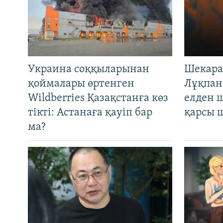
Украина соққыларынан
Шекара
қоймалары өртенген
Лұқпан
Wildberries Қазақстанға көз
елден 
тікті: Астанаға қауіп бар
қарсы 
ма?