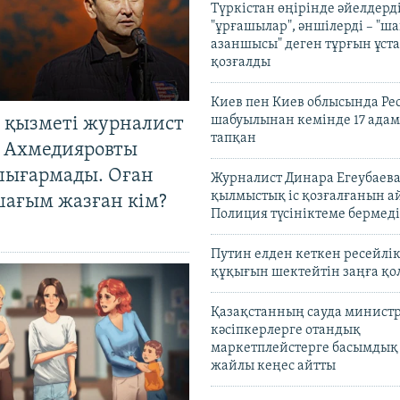
Түркістан өңірінде әйелдерді
"ұрғашылар", әншілерді – "
азаншысы" деген тұрғын ұста
қозғалды
Киев пен Киев облысында Рес
шабуылынан кемінде 17 адам
 қызметі журналист
тапқан
 Ахмедияровты
шығармады. Оған
Журналист Динара Егеубаева
қылмыстық іс қозғалғанын а
шағым жазған кім?
Полиция түсініктеме бермеді
Путин елден кеткен ресейлі
құқығын шектейтін заңға қо
Қазақстанның сауда министр
кәсіпкерлерге отандық
маркетплейстерге басымдық
жайлы кеңес айтты