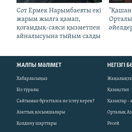
Сот Ермек Нарымбаевты екі
"Қашан 
жарым жылға қамап,
Орталы
қоғамдық-саяси қызметпен
әйелде
айналысуына тыйым салды
ЖАЛПЫ МӘЛІМЕТ
НЕГІЗГІ 
Хабарласыңыз
Жаңалықта
Біз туралы
Қазақстан
Русский
Сайтымыз бұғатталса не істеу керек?
Қазақтар - 
Азаттық қосымшалары
Орталық А
ЖАЗЫЛЫҢЫЗ
Қолдану шарттары
Ресей