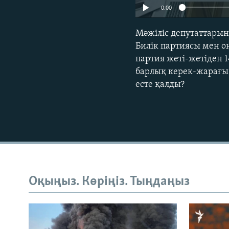
0:00
Мәжіліс депутаттары
Билік партиясы мен о
партия жеті-жетіден 1
барлық керек-жарағы 
есте қалды?
Оқыңыз. Көріңіз. Тыңдаңыз