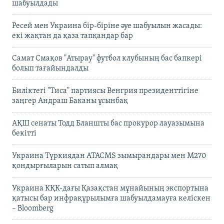
шабуылдады
Ресей мен Украина бір-біріне әуе шабуылын жасады:
екі жақтан да қаза тапқандар бар
Самат Смақов "Атырау" футбол клубының бас бапкері
болып тағайындалды
Биліктегі "Тиса" партиясы Венгрия президенттігіне
заңгер Андраш Баканы ұсынбақ
АҚШ сенаты Тодд Бланшты бас прокурор лауазымына
бекітті
Украина Түркиядан ATACMS зымырандары мен M270
қондырғыларын сатып алмақ
Украина КҚК-дағы Қазақстан мұнайының экспортына
қатысы бар инфрақұрылымға шабуылдамауға келіскен
– Bloomberg