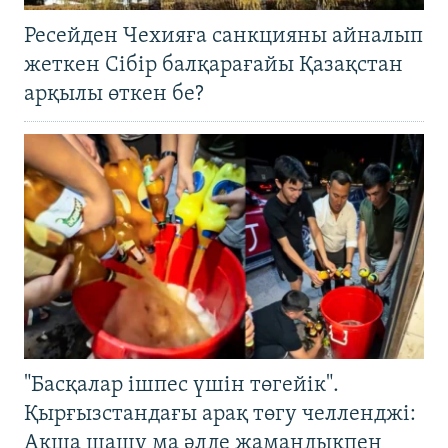
Ресейден Чехияға санкцияны айналып
жеткен Сібір балқарағайы Қазақстан
арқылы өткен бе?
"Басқалар ішпес үшін төгейік".
Қырғызстандағы арақ төгу челленджі:
Ақша шашу ма әлде жамандықпен