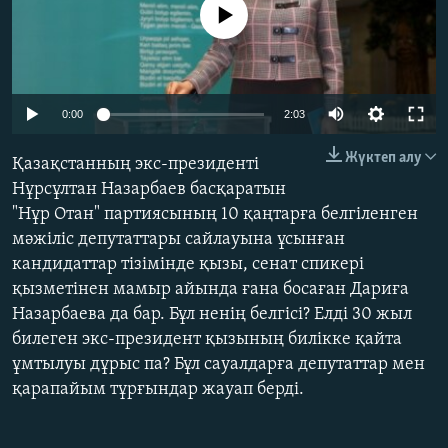
No media source currently available
ЖАЗЫЛЫҢЫЗ
Басқа тілдерде
Auto
0:00
2:03
240p
Жүктеп алу
Қазақстанның экс-президенті
360p
Нұрсұлтан Назарбаев басқаратын
"Нұр Отан" партиясының 10 қаңтарға белгіленген
480p
Auto
240p
360p
480p
мәжіліс депутаттары сайлауына ұсынған
720p
кандидаттар тізімінде қызы, сенат спикері
720p
1080p
1080p
қызметінен мамыр айында ғана босаған Дариға
Назарбаева да бар. Бұл ненің белгісі? Елді 30 жыл
билеген экс-президент қызының билікке қайта
ұмтылуы дұрыс па? Бұл сауалдарға депутаттар мен
қарапайым тұрғындар жауап берді.