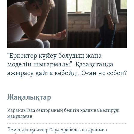
"Еркектер күйеу болудың жаңа
моделін шығармады". Қазақстанда
ажырасу қайта көбейді. Оған не себеп?
Жаңалықтар
Израиль Газа секторының бөлігін қалпына келтіруді
мақұлдаған
Йемендік хуситтер Сауд Арабиясына дронмен