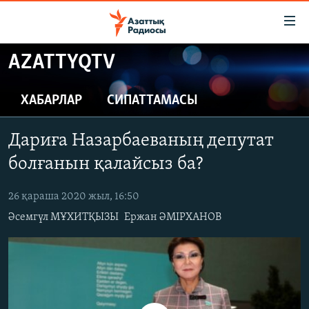
Accessibility
links
Skip
AZATTYQTV
to
ЖАҢАЛЫҚТАР
main
САЯСАТ
ХАБАРЛАР
СИПАТТАМАСЫ
content
AZATTYQTV
Skip
Дариға Назарбаеваның депутат
to
ҚАҢТАР ОҚИҒАСЫ
main
болғанын қалайсыз ба?
АДАМ ҚҰҚЫҚТАРЫ
Navigation
Skip
26 қараша 2020 жыл, 16:50
ӘЛЕУМЕТ
to
Әсемгүл МҰХИТҚЫЗЫ
Ержан ӘМІРХАНОВ
ӘЛЕМ
Search
АРНАЙЫ ЖОБАЛАР
Русский