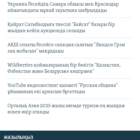
Украина Ресейдің Самара облысы мен Краснодар
аймағындағы мұнай зауытына шабуылдады
Қайрат Сатыбалдыға тиесілі "Байсат" базары бір
жылдан кейін аукционда сатылды
АҚШ сенаты Ресейге санкция салатын "Линдси Грэм
заң жобасын" мақұлдады
Wildberries қоймаларының бір бөлігін "Қазақстан,
Өзбекстан және Беларуське көшірмек"
YouTube видеохостинг қызметі "Русская община"
ұйымының екі арнасын бұғаттады
Орталық Азия 2025 жылы әлемде туризм ең жылдам
өскен өңір атанды
ЖАЗЫЛЫҢЫЗ