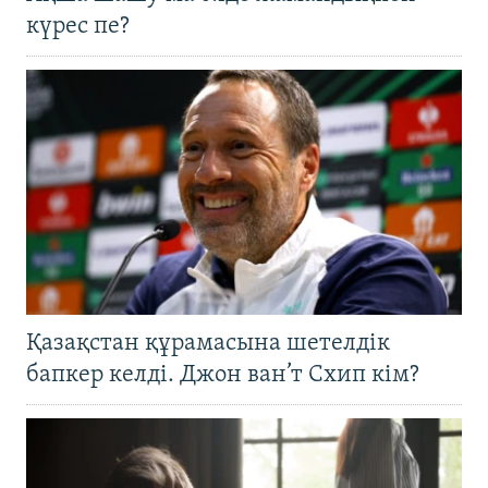
күрес пе?
Қазақстан құрамасына шетелдік
бапкер келді. Джон ван’т Схип кім?