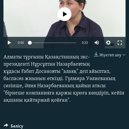
ЖАЗЫЛЫҢЫЗ
No media source currently available
Басқа тілдерде
Auto
0:00
3:23
240p
Жүктеп алу
Алматы тұрғыны Қазақстанның экс-
360p
президенті Нұрсұлтан Назарбаевтың
құдасы Ғабит Досановты "алаяқ" деп айыптап,
480p
Auto
240p
360p
480p
баспасөз жиынын өткізді. Гүлмира Уәлиеваның
720p
сөзінше, Әлия Назарбаеваның қайын атасы
720p
1080p
1080p
"бірнеше компанияға қаржы құюға көндіріп, кейін
ақшаны қайтармай қойған".
Бөлісу