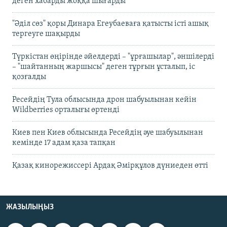
деген хабарды жоққа шығарды
"Әділ сөз" қоры Динара Егеубаеваға қатысты істі ашық
тергеуге шақырды
Түркістан өңірінде әйелдерді – "ұрғашылар", әншілерді
– "шайтанның жаршысы" деген тұрғын ұсталып, іс
қозғалды
Ресейдің Тула облысында дрон шабуылынан кейін
Wildberries орталығы өртенді
Киев пен Киев облысында Ресейдің әуе шабуылынан
кемінде 17 адам қаза тапқан
Қазақ кинорежиссері Ардақ Әмірқұлов дүниеден өтті
ЖАЗЫЛЫҢЫЗ