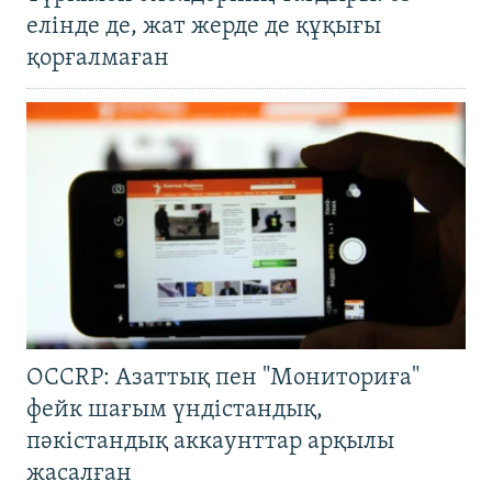
елінде де, жат жерде де құқығы
қорғалмаған
OCCRP: Азаттық пен "Мониториға"
фейк шағым үндістандық,
пәкістандық аккаунттар арқылы
жасалған