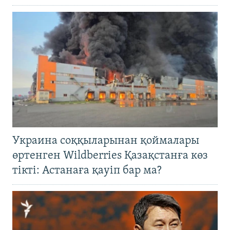
Украина соққыларынан қоймалары
өртенген Wildberries Қазақстанға көз
тікті: Астанаға қауіп бар ма?