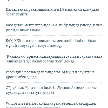
Қазақстанда рақымшылықпен 1,5 мың адам қамаудан
босап шықты
Қазақстан мектептерінде ЖИ, цифрлық қауіпсіздік пән
ретінде оқытылады
БАҚ: КҚК танкер тапшылығы мен қауіпсіздікке бола
мұнай тиеуді үзіп-созуға мәжбүр
"Қазақстан" арнасы сайлауалды дебаттағы сауалнамада
"ешқандай бұрмалау болған жоқ" дейді
Ресейдің Ярослав қаласындағы ірі мұнай зауытына
дрон шабуылдады
CPJ ұйымы Қазақстан билігін Лұқпан Ахмедияровты
қудалауды тоқтатуға үндеді
Wildberries негізгі қоймаларын Ресейден көшірмек