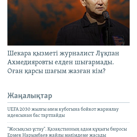
Шекара қызметі журналист Лұқпан
Ахмедияровты елден шығармады.
Оған қарсы шағым жазған кім?
Жаңалықтар
UEFA 2030 жылғы әлем кубогына бойкот жариялау
идеясынан бас тартпайды
"Жосықсыз ұстау". Қазақстанның адам құқығы бюросы
Ермек Нарымбаев жайлы мәлімдеме жасады