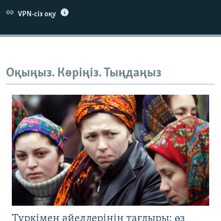
VPN-сіз оқу
Оқыңыз. Көріңіз. Тыңдаңыз
Түркімен әйелдерінің тағдыры: өз