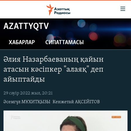
Accessibility
links
Skip
AZATTYQTV
to
ЖАҢАЛЫҚТАР
main
САЯСАТ
ХАБАРЛАР
СИПАТТАМАСЫ
content
AZATTYQTV
Skip
Әлия Назарбаеваның қайын
to
ҚАҢТАР ОҚИҒАСЫ
main
атасын кәсіпкер "алаяқ" деп
АДАМ ҚҰҚЫҚТАРЫ
Navigation
айыптайды
Skip
ӘЛЕУМЕТ
to
29 сәуір 2022 жыл, 20:21
ӘЛЕМ
Search
Әсемгүл МҰХИТҚЫЗЫ
Кенжетай АҚСЕЙІТОВ
АРНАЙЫ ЖОБАЛАР
Русский