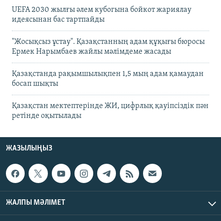
UEFA 2030 жылғы әлем кубогына бойкот жариялау
идеясынан бас тартпайды
"Жосықсыз ұстау". Қазақстанның адам құқығы бюросы
Ермек Нарымбаев жайлы мәлімдеме жасады
Қазақстанда рақымшылықпен 1,5 мың адам қамаудан
босап шықты
Қазақстан мектептерінде ЖИ, цифрлық қауіпсіздік пән
ретінде оқытылады
ЖАЗЫЛЫҢЫЗ
ЖАЛПЫ МӘЛІМЕТ