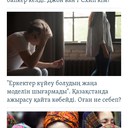
бапкер келді. Джон ван’т Схип кім?
"Еркектер күйеу болудың жаңа
моделін шығармады". Қазақстанда
ажырасу қайта көбейді. Оған не себеп?