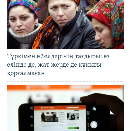
Түркімен әйелдерінің тағдыры: өз
елінде де, жат жерде де құқығы
қорғалмаған