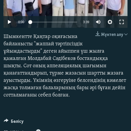
ЖАЗЫЛЫҢЫЗ
Auto
0:00
3:39
240p
Басқа тілдерде
Жүктеп алу
Шымкентте Қаңтар оқиғасына
360p
байланысты "жаппай тәртіпсіздік
ұйымдастырды" деген айыппен үш жылға
480p
Auto
240p
360p
480p
қамалған Молдабай Сәдібеков бостандыққа
720p
шықты. Сот оның аппеляциялық шағымын
720p
1080p
1080p
қанағаттандырып, түрме жазасын шартты жазаға
ауыстырды. Үкімнің өзгеруіне белсендінің кәмелет
жасқа толмаған балаларының бары әрі бұған дейін
сотталмағаны себеп болған.
Бөлісу