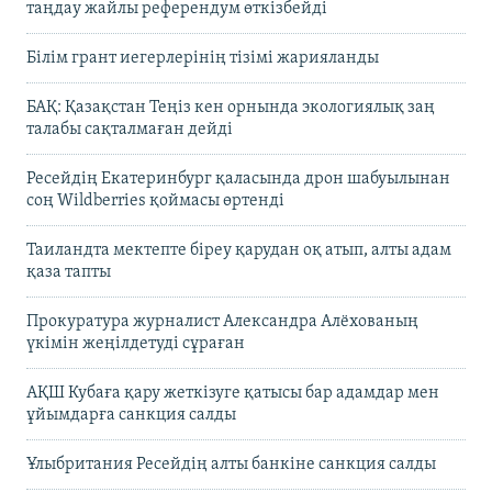
таңдау жайлы референдум өткізбейді
Білім грант иегерлерінің тізімі жарияланды
БАҚ: Қазақстан Теңіз кен орнында экологиялық заң
талабы сақталмаған дейді
Ресейдің Екатеринбург қаласында дрон шабуылынан
соң Wildberries қоймасы өртенді
Таиландта мектепте біреу қарудан оқ атып, алты адам
қаза тапты
Прокуратура журналист Александра Алёхованың
үкімін жеңілдетуді сұраған
АҚШ Кубаға қару жеткізуге қатысы бар адамдар мен
ұйымдарға санкция салды
Ұлыбритания Ресейдің алты банкіне санкция салды