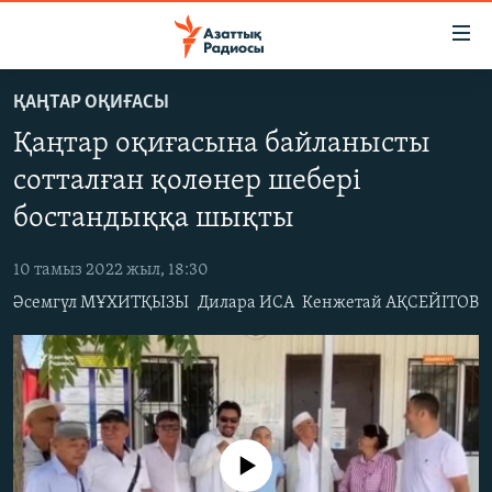
Accessibility
links
Skip
ҚАҢТАР ОҚИҒАСЫ
to
ЖАҢАЛЫҚТАР
Қаңтар оқиғасына байланысты
main
САЯСАТ
content
сотталған қолөнер шебері
AZATTYQTV
Skip
бостандыққа шықты
to
ҚАҢТАР ОҚИҒАСЫ
main
10 тамыз 2022 жыл, 18:30
АДАМ ҚҰҚЫҚТАРЫ
Navigation
Әсемгүл МҰХИТҚЫЗЫ
Дилара ИСА
Кенжетай АҚСЕЙІТОВ
Skip
ӘЛЕУМЕТ
to
ӘЛЕМ
Search
АРНАЙЫ ЖОБАЛАР
Русский
No media source currently available