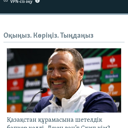
VPN-сіз оқу
Оқыңыз. Көріңіз. Тыңдаңыз
Қазақстан құрамасына шетелдік