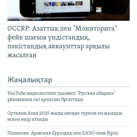
OCCRP: Азаттық пен "Мониториға"
фейк шағым үндістандық,
пәкістандық аккаунттар арқылы
жасалған
Жаңалықтар
YouTube видеохостинг қызметі "Русская община"
ұйымының екі арнасын бұғаттады
Орталық Азия 2025 жылы әлемде туризм ең жылдам
өскен өңір атанды
Пашинян: Армения Еуроодақ пен ЕАЭО-ның бірін