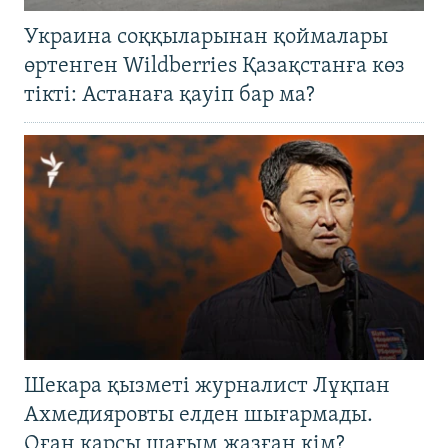
Украина соққыларынан қоймалары
өртенген Wildberries Қазақстанға көз
тікті: Астанаға қауіп бар ма?
Шекара қызметі журналист Лұқпан
Ахмедияровты елден шығармады.
Оған қарсы шағым жазған кім?