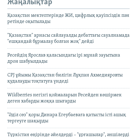
Жаңалықтар
Қазақстан мектептерінде ЖИ, цифрлық қауіпсіздік пән
ретінде оқытылады
"Қазақстан" арнасы сайлауалды дебаттағы сауалнамада
"ешқандай бұрмалау болған жоқ" дейді
Ресейдің Ярослав қаласындағы ірі мұнай зауытына
дрон шабуылдады
CPJ ұйымы Қазақстан билігін Лұқпан Ахмедияровты
қудалауды тоқтатуға үндеді
Wildberries негізгі қоймаларын Ресейден көшірмек
деген хабарды жоққа шығарды
"Әділ сөз" қоры Динара Егеубаеваға қатысты істі ашық
тергеуге шақырды
Түркістан өңірінде әйелдерді – "ұрғашылар", әншілерді