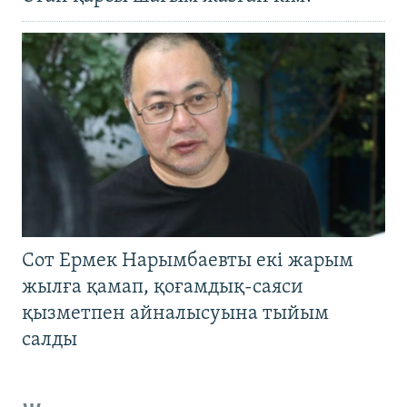
Сот Ермек Нарымбаевты екі жарым
жылға қамап, қоғамдық-саяси
қызметпен айналысуына тыйым
салды