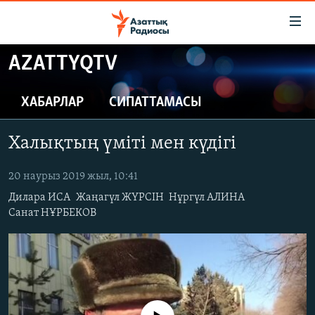
Accessibility
links
Skip
AZATTYQTV
to
ЖАҢАЛЫҚТАР
main
САЯСАТ
ХАБАРЛАР
СИПАТТАМАСЫ
content
AZATTYQTV
Skip
Халықтың үміті мен күдігі
to
ҚАҢТАР ОҚИҒАСЫ
main
АДАМ ҚҰҚЫҚТАРЫ
20 наурыз 2019 жыл, 10:41
Navigation
Skip
Дилара ИСА
Жаңагүл ЖҮРСІН
Нұргүл АЛИНА
ӘЛЕУМЕТ
Санат НҰРБЕКОВ
to
ӘЛЕМ
Search
АРНАЙЫ ЖОБАЛАР
Русский