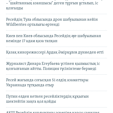
– "шайтанның азаншысы" деген тұрғын ұсталып, іс
қозғалды
Ресейдің Тула облысында дрон шабуылынан кейін
Wildberries орталығы өртенді
Киев пен Киев облысында Ресейдің әуе шабуылынан
кемінде 17 адам қаза тапқан
Қазақ кинорежиссері Ардақ Әмірқұлов дүниеден өтті
Журналист Динара Егеубаева үстінен қылмыстық іс
қозғалғанын айтты. Полиция түсініктеме бермеді
Ресей жағында соғысқан 51 елдің азаматтары
Украинада тұтқында отыр
Путин елден кеткен ресейліктердің құқығын
шектейтін заңға қол қойды