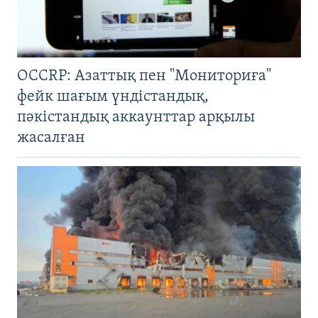
OCCRP: Азаттық пен "Мониториға"
фейк шағым үндістандық,
пәкістандық аккаунттар арқылы
жасалған