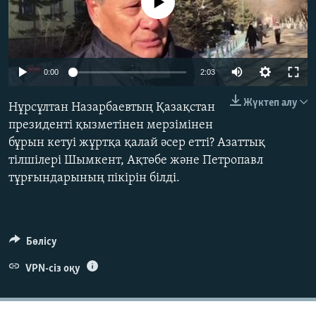
No media source currently available
ЖАЗЫЛЫҢЫЗ
0:00
2:03
Басқа тілдерде
Жүктеп алу
Нұрсұлтан Назарбаевтың Қазақстан
президенті қызметінен мерзімінен
бұрын кетуі жұртқа қалай әсер етті? Азаттық
тілшілері Шымкент, Ақтөбе және Петропавл
тұрғындарының пікірін білді.
Бөлісу
VPN-сіз оқу