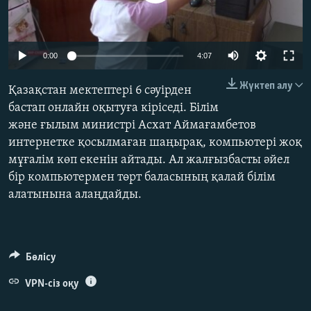
ЖАЗЫЛЫҢЫЗ
Auto
0:00
4:07
Басқа тілдерде
270p
Жүктеп алу
Қазақстан мектептері 6 сәуірден
360p
бастап онлайн оқытуға кіріседі. Білім
және ғылым министрі Асхат Аймағамбетов
404p
Auto
270p
360p
404p
интернетке қосылмаған шаңырақ, компьютері жоқ
1080p
мұғалім көп екенін айтады. Ал жалғызбасты әйел
1080p
бір компьютермен төрт баласының қалай білім
алатынына алаңдайды.
Бөлісу
VPN-сіз оқу