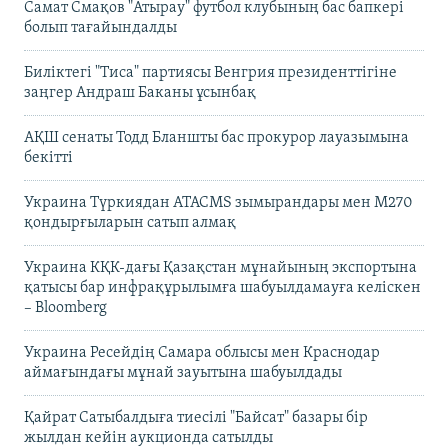
Самат Смақов "Атырау" футбол клубының бас бапкері
болып тағайындалды
Биліктегі "Тиса" партиясы Венгрия президенттігіне
заңгер Андраш Баканы ұсынбақ
АҚШ сенаты Тодд Бланшты бас прокурор лауазымына
бекітті
Украина Түркиядан ATACMS зымырандары мен M270
қондырғыларын сатып алмақ
Украина КҚК-дағы Қазақстан мұнайының экспортына
қатысы бар инфрақұрылымға шабуылдамауға келіскен
– Bloomberg
Украина Ресейдің Самара облысы мен Краснодар
аймағындағы мұнай зауытына шабуылдады
Қайрат Сатыбалдыға тиесілі "Байсат" базары бір
жылдан кейін аукционда сатылды