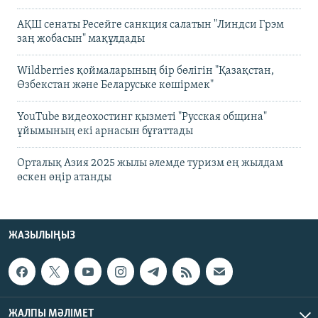
АҚШ сенаты Ресейге санкция салатын "Линдси Грэм
заң жобасын" мақұлдады
Wildberries қоймаларының бір бөлігін "Қазақстан,
Өзбекстан және Беларуське көшірмек"
YouTube видеохостинг қызметі "Русская община"
ұйымының екі арнасын бұғаттады
Орталық Азия 2025 жылы әлемде туризм ең жылдам
өскен өңір атанды
ЖАЗЫЛЫҢЫЗ
ЖАЛПЫ МӘЛІМЕТ