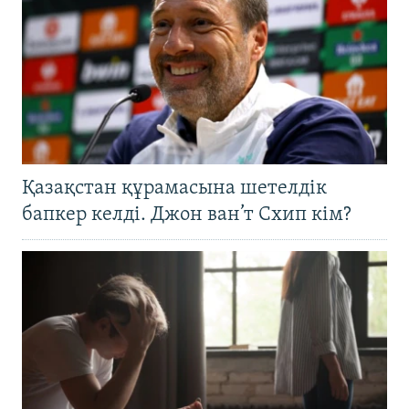
Қазақстан құрамасына шетелдік
бапкер келді. Джон ван’т Схип кім?