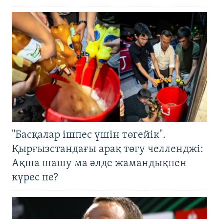
"Басқалар ішпес үшін төгейік".
Қырғызстандағы арақ төгу челленджі:
Ақша шашу ма әлде жамандықпен
күрес пе?