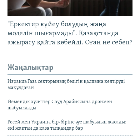
"Еркектер күйеу болудың жаңа
моделін шығармады". Қазақстанда
ажырасу қайта көбейді. Оған не себеп?
Жаңалықтар
Израиль Газа секторының бөлігін қалпына келтіруді
мақұлдаған
Йемендік хуситтер Сауд Арабиясына дронмен
шабуылдады
Ресей мен Украина бір-біріне әуе шабуылын жасады:
екі жақтан да қаза тапқандар бар