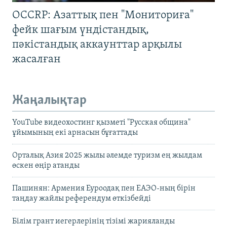
OCCRP: Азаттық пен "Мониториға"
фейк шағым үндістандық,
пәкістандық аккаунттар арқылы
жасалған
Жаңалықтар
YouTube видеохостинг қызметі "Русская община"
ұйымының екі арнасын бұғаттады
Орталық Азия 2025 жылы әлемде туризм ең жылдам
өскен өңір атанды
Пашинян: Армения Еуроодақ пен ЕАЭО-ның бірін
таңдау жайлы референдум өткізбейді
Білім грант иегерлерінің тізімі жарияланды