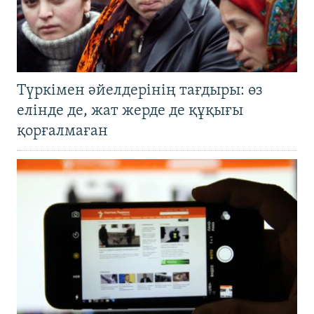
Түркімен әйелдерінің тағдыры: өз
елінде де, жат жерде де құқығы
қорғалмаған