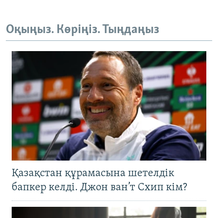
Оқыңыз. Көріңіз. Тыңдаңыз
Қазақстан құрамасына шетелдік
бапкер келді. Джон ван’т Схип кім?