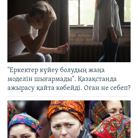
"Еркектер күйеу болудың жаңа
моделін шығармады". Қазақстанда
ажырасу қайта көбейді. Оған не себеп?