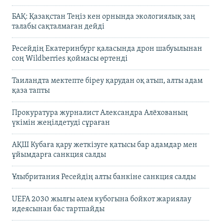
БАҚ: Қазақстан Теңіз кен орнында экологиялық заң
талабы сақталмаған дейді
Ресейдің Екатеринбург қаласында дрон шабуылынан
соң Wildberries қоймасы өртенді
Таиландта мектепте біреу қарудан оқ атып, алты адам
қаза тапты
Прокуратура журналист Александра Алёхованың
үкімін жеңілдетуді сұраған
АҚШ Кубаға қару жеткізуге қатысы бар адамдар мен
ұйымдарға санкция салды
Ұлыбритания Ресейдің алты банкіне санкция салды
UEFA 2030 жылғы әлем кубогына бойкот жариялау
идеясынан бас тартпайды