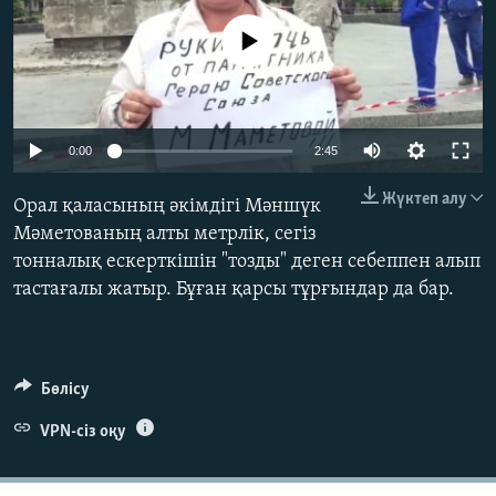
ЖАЗЫЛЫҢЫЗ
No media source currently available
Басқа тілдерде
0:00
2:45
Жүктеп алу
Орал қаласының әкімдігі Мәншүк
Мәметованың алты метрлік, сегіз
тонналық ескерткішін "тозды" деген себеппен алып
тастағалы жатыр. Бұған қарсы тұрғындар да бар.
Бөлісу
VPN-сіз оқу