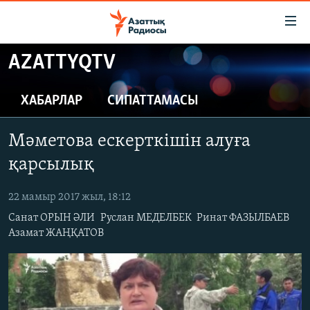
Accessibility
links
Skip
AZATTYQTV
to
ЖАҢАЛЫҚТАР
main
САЯСАТ
ХАБАРЛАР
СИПАТТАМАСЫ
content
AZATTYQTV
Skip
Мәметова ескерткішін алуға
to
ҚАҢТАР ОҚИҒАСЫ
main
қарсылық
АДАМ ҚҰҚЫҚТАРЫ
Navigation
Skip
22 мамыр 2017 жыл, 18:12
ӘЛЕУМЕТ
to
Санат ОРЫН ӘЛИ
Руслан МЕДЕЛБЕК
Ринат ФАЗЫЛБАЕВ
ӘЛЕМ
Search
Азамат ЖАҢҚАТОВ
АРНАЙЫ ЖОБАЛАР
Русский