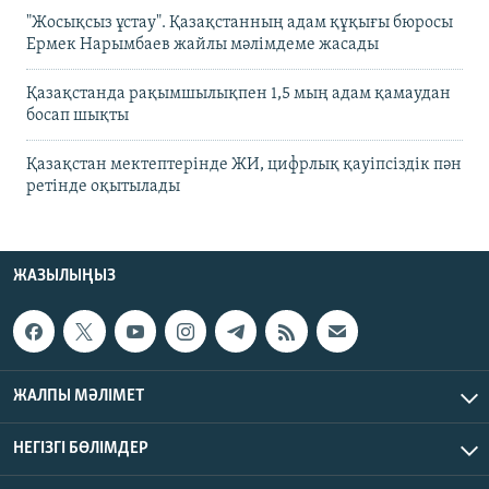
"Жосықсыз ұстау". Қазақстанның адам құқығы бюросы
Ермек Нарымбаев жайлы мәлімдеме жасады
Қазақстанда рақымшылықпен 1,5 мың адам қамаудан
босап шықты
Қазақстан мектептерінде ЖИ, цифрлық қауіпсіздік пән
ретінде оқытылады
ЖАЗЫЛЫҢЫЗ
ЖАЛПЫ МӘЛІМЕТ
НЕГІЗГІ БӨЛІМДЕР