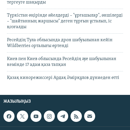
тергеуге шақырды
Түркістан өңірінде әйелдерді – "ұрғашылар", әншілерді
– "шайтанның жаршысы" деген тұрғын ұсталып, іс
қозғалды
Ресейдің Тула облысында дрон шабуылынан кейін
Wildberries орталығы өртенді
Киев пен Киев облысында Ресейдің әуе шабуылынан
кемінде 17 адам қаза тапқан
Қазақ кинорежиссері Ардақ Әмірқұлов дүниеден өтті
ЖАЗЫЛЫҢЫЗ