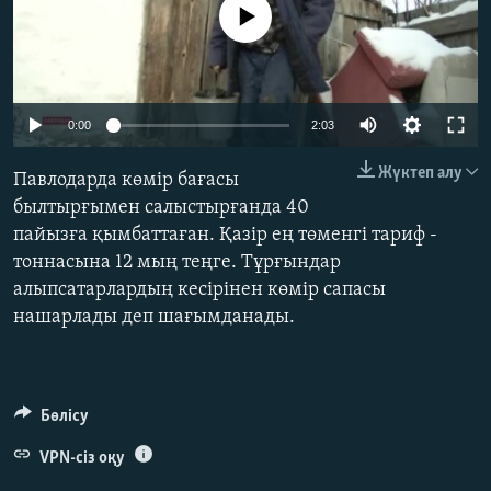
No media source currently available
ЖАЗЫЛЫҢЫЗ
Басқа тілдерде
0:00
2:03
Жүктеп алу
Павлодарда көмір бағасы
былтырғымен салыстырғанда 40
пайызға қымбаттаған. Қазір ең төменгі тариф -
тоннасына 12 мың теңге. Тұрғындар
алыпсатарлардың кесірінен көмір сапасы
нашарлады деп шағымданады.
Бөлісу
VPN-сіз оқу