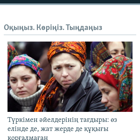
Оқыңыз. Көріңіз. Тыңдаңыз
Түркімен әйелдерінің тағдыры: өз
елінде де, жат жерде де құқығы
қорғалмаған