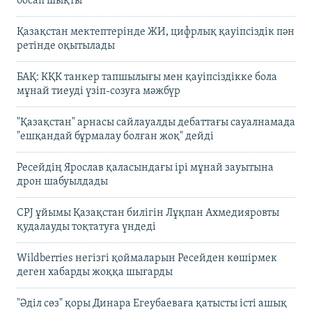
босап шықты
Қазақстан мектептерінде ЖИ, цифрлық қауіпсіздік пән
ретінде оқытылады
БАҚ: КҚК танкер тапшылығы мен қауіпсіздікке бола
мұнай тиеуді үзіп-созуға мәжбүр
"Қазақстан" арнасы сайлауалды дебаттағы сауалнамада
"ешқандай бұрмалау болған жоқ" дейді
Ресейдің Ярослав қаласындағы ірі мұнай зауытына
дрон шабуылдады
CPJ ұйымы Қазақстан билігін Лұқпан Ахмедияровты
қудалауды тоқтатуға үндеді
Wildberries негізгі қоймаларын Ресейден көшірмек
деген хабарды жоққа шығарды
"Әділ сөз" қоры Динара Егеубаеваға қатысты істі ашық