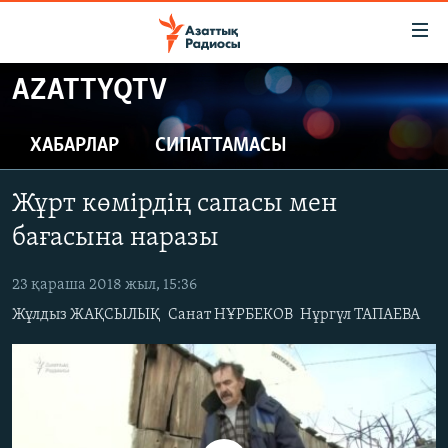
Accessibility
links
Skip
AZATTYQTV
to
ЖАҢАЛЫҚТАР
main
САЯСАТ
ХАБАРЛАР
СИПАТТАМАСЫ
content
AZATTYQTV
Skip
Жұрт көмірдің сапасы мен
to
ҚАҢТАР ОҚИҒАСЫ
main
бағасына наразы
АДАМ ҚҰҚЫҚТАРЫ
Navigation
Skip
23 қараша 2018 жыл, 15:36
ӘЛЕУМЕТ
to
Жұлдыз ЖАҚСЫЛЫҚ
Санат НҰРБЕКОВ
Нұргүл ТАПАЕВА
ӘЛЕМ
Search
АРНАЙЫ ЖОБАЛАР
Русский