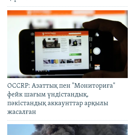
OCCRP: Азаттық пен "Мониториға"
фейк шағым үндістандық,
пәкістандық аккаунттар арқылы
жасалған