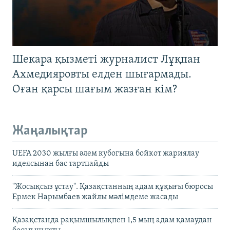
Шекара қызметі журналист Лұқпан
Ахмедияровты елден шығармады.
Оған қарсы шағым жазған кім?
Жаңалықтар
UEFA 2030 жылғы әлем кубогына бойкот жариялау
идеясынан бас тартпайды
"Жосықсыз ұстау". Қазақстанның адам құқығы бюросы
Ермек Нарымбаев жайлы мәлімдеме жасады
Қазақстанда рақымшылықпен 1,5 мың адам қамаудан