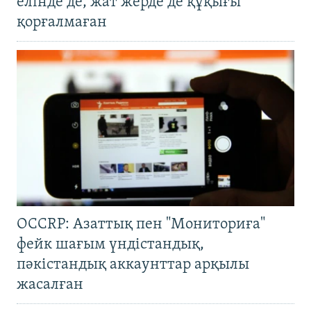
елінде де, жат жерде де құқығы
қорғалмаған
OCCRP: Азаттық пен "Мониториға"
фейк шағым үндістандық,
пәкістандық аккаунттар арқылы
жасалған