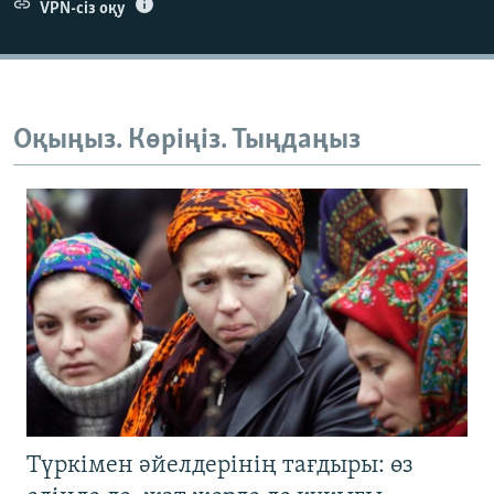
VPN-сіз оқу
Оқыңыз. Көріңіз. Тыңдаңыз
Түркімен әйелдерінің тағдыры: өз