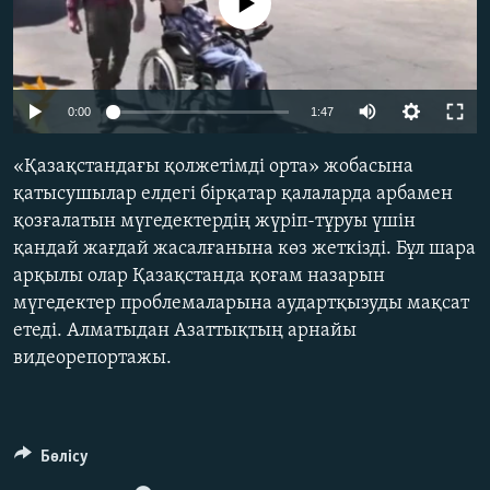
No media source currently available
ЖАЗЫЛЫҢЫЗ
0:00
1:47
Басқа тілдерде
«Қазақстандағы қолжетімді орта» жобасына
қатысушылар елдегі бірқатар қалаларда арбамен
қозғалатын мүгедектердің жүріп-тұруы үшін
қандай жағдай жасалғанына көз жеткізді. Бұл шара
арқылы олар Қазақстанда қоғам назарын
мүгедектер проблемаларына аудартқызуды мақсат
етеді. Алматыдан Азаттықтың арнайы
видеорепортажы.
Бөлісу