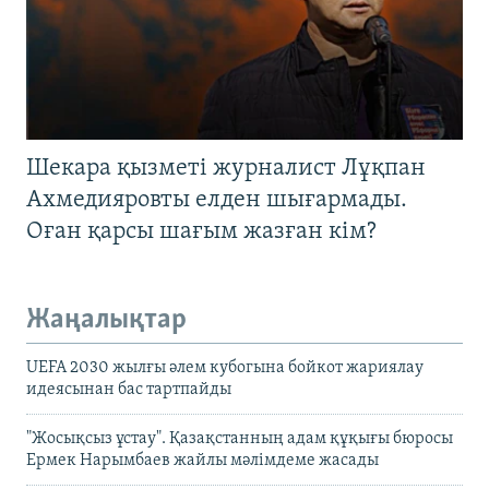
Шекара қызметі журналист Лұқпан
Ахмедияровты елден шығармады.
Оған қарсы шағым жазған кім?
Жаңалықтар
UEFA 2030 жылғы әлем кубогына бойкот жариялау
идеясынан бас тартпайды
"Жосықсыз ұстау". Қазақстанның адам құқығы бюросы
Ермек Нарымбаев жайлы мәлімдеме жасады