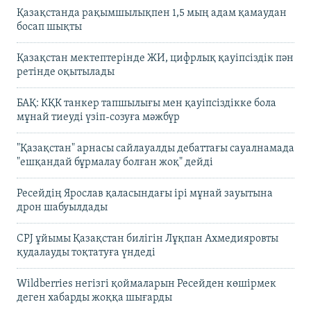
Қазақстанда рақымшылықпен 1,5 мың адам қамаудан
босап шықты
Қазақстан мектептерінде ЖИ, цифрлық қауіпсіздік пән
ретінде оқытылады
БАҚ: КҚК танкер тапшылығы мен қауіпсіздікке бола
мұнай тиеуді үзіп-созуға мәжбүр
"Қазақстан" арнасы сайлауалды дебаттағы сауалнамада
"ешқандай бұрмалау болған жоқ" дейді
Ресейдің Ярослав қаласындағы ірі мұнай зауытына
дрон шабуылдады
CPJ ұйымы Қазақстан билігін Лұқпан Ахмедияровты
қудалауды тоқтатуға үндеді
Wildberries негізгі қоймаларын Ресейден көшірмек
деген хабарды жоққа шығарды