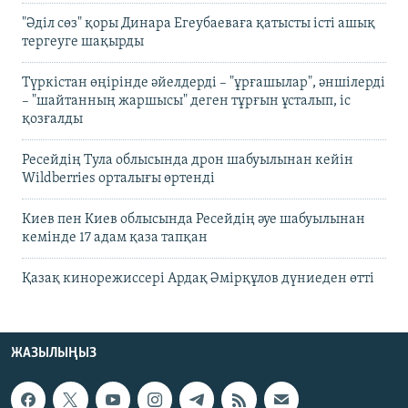
"Әділ сөз" қоры Динара Егеубаеваға қатысты істі ашық
тергеуге шақырды
Түркістан өңірінде әйелдерді – "ұрғашылар", әншілерді
– "шайтанның жаршысы" деген тұрғын ұсталып, іс
қозғалды
Ресейдің Тула облысында дрон шабуылынан кейін
Wildberries орталығы өртенді
Киев пен Киев облысында Ресейдің әуе шабуылынан
кемінде 17 адам қаза тапқан
Қазақ кинорежиссері Ардақ Әмірқұлов дүниеден өтті
ЖАЗЫЛЫҢЫЗ