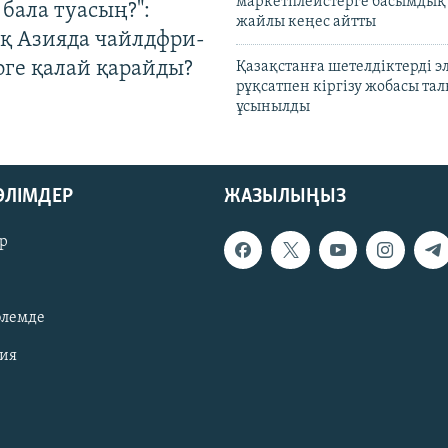
маркетплейстерге басымдық
бала туасың?":
жайлы кеңес айтты
қ Азияда чайлдфри-
рге қалай қарайды?
Қазақстанға шетелдіктерді 
рұқсатпен кіргізу жобасы та
ұсынылды
БӨЛІМДЕР
ЖАЗЫЛЫҢЫЗ
р
әлемде
зия