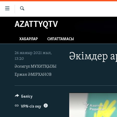
Accessibility
links
İздеу
Skip
AZATTYQTV
ЖАҢАЛЫҚТАР
to
САЯСАТ
main
ХАБАРЛАР
СИПАТТАМАСЫ
content
AZATTYQTV
Skip
ҚАҢТАР ОҚИҒАСЫ
to
26 мамыр 2021 жыл,
Әкімдер а
13:20
main
АДАМ ҚҰҚЫҚТАРЫ
Navigation
Әсемгүл МҰХИТҚЫЗЫ
ӘЛЕУМЕТ
Skip
Ержан ӘМІРХАНОВ
to
ӘЛЕМ
Search
АРНАЙЫ ЖОБАЛАР
Бөлісу
VPN-сіз оқу