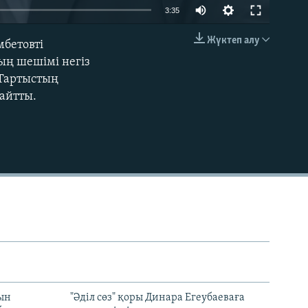
Auto
3:35
240p
Жүктеп алу
бетовті
EMBED
360p
ың шешімі негіз
 Тартыстың
480p
қайтты.
720p
1080p
480p
рын
"Әділ сөз" қоры Динара Егеубаеваға