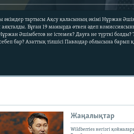
 әкімдер тартысы Ақсу қаласының әкімі Нұржан Әшім
аяқталды. Бұған 19 мамырда өткен әдеп комиссиясын
 Нұржан Әшімбетов не істемек? Дауға не түрткі болды?
себеп бар? Азаттық тілшісі Павлодар облысына барып 
Auto
240p
360p
720p
1080p
Жаңалықтар
Wildberries негізгі қоймала