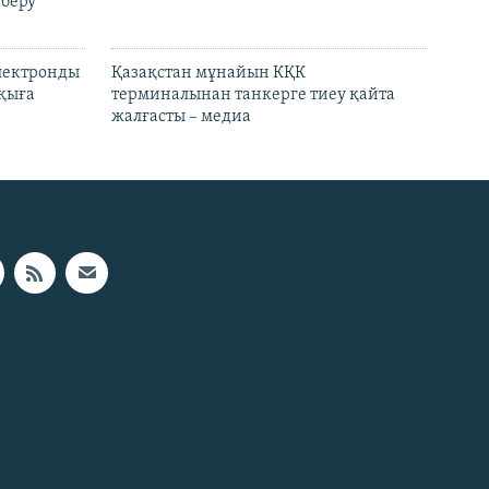
 беру
электронды
Қазақстан мұнайын КҚК
лқыға
терминалынан танкерге тиеу қайта
жалғасты – медиа