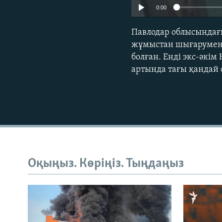
0:00
Павлодар облысындағы
жұмыстан шығарумен 
болған. Енді экс-әкім
артында тағы қандай 
Оқыңыз. Көріңіз. Тыңдаңыз