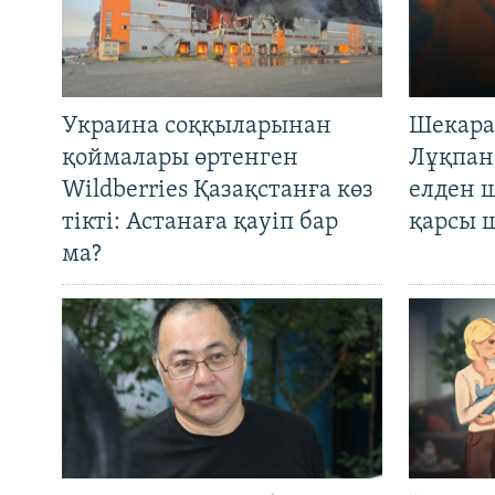
Украина соққыларынан
Шекара
қоймалары өртенген
Лұқпан
Wildberries Қазақстанға көз
елден 
тікті: Астанаға қауіп бар
қарсы 
ма?