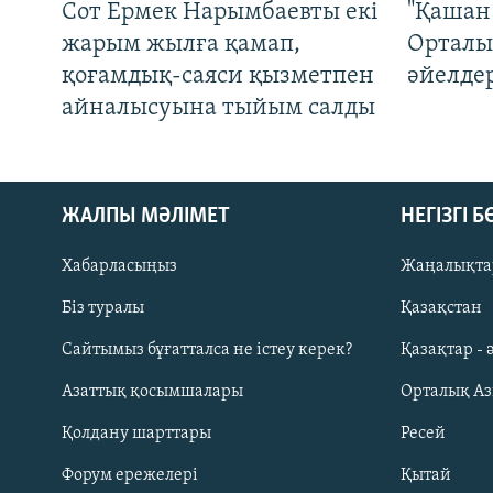
Сот Ермек Нарымбаевты екі
"Қашан 
жарым жылға қамап,
Орталы
қоғамдық-саяси қызметпен
әйелде
айналысуына тыйым салды
ЖАЛПЫ МӘЛІМЕТ
НЕГІЗГІ 
Хабарласыңыз
Жаңалықта
Біз туралы
Қазақстан
Русский
Сайтымыз бұғатталса не істеу керек?
Қазақтар - 
Азаттық қосымшалары
Орталық А
ЖАЗЫЛЫҢЫЗ
Қолдану шарттары
Ресей
Форум ережелері
Қытай