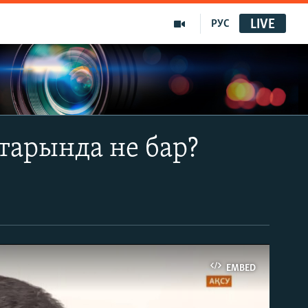
LIVE
РУС
тарында не бар?
EMBED