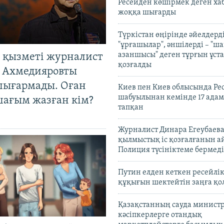
Ресейден көшірмек деген ха
жоққа шығарды
Түркістан өңірінде әйелдерді
"ұрғашылар", әншілерді – "
азаншысы" деген тұрғын ұста
 қызметі журналист
қозғалды
 Ахмедияровты
шығармады. Оған
Киев пен Киев облысында Рес
шабуылынан кемінде 17 адам
шағым жазған кім?
тапқан
Журналист Динара Егеубаева
қылмыстық іс қозғалғанын а
Полиция түсініктеме бермеді
Путин елден кеткен ресейлі
құқығын шектейтін заңға қо
Қазақстанның сауда министр
кәсіпкерлерге отандық