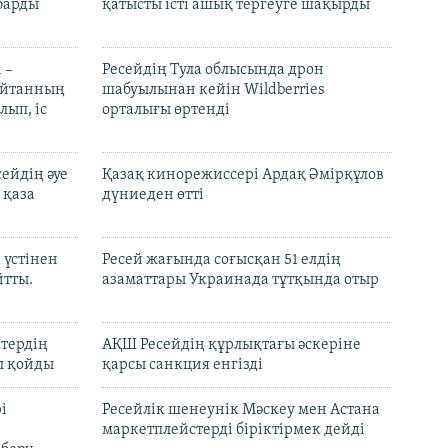
барды
қатысты істі ашық тергеуге шақырды
 –
Ресейдің Тула облысында дрон
шайтанның
шабуылынан кейін Wildberries
лып, іс
орталығы өртенді
ейдің әуе
Қазақ кинорежиссері Ардақ Әмірқұлов
 қаза
дүниеден өтті
 үстінен
Ресей жағында соғысқан 51 елдің
йтты.
азаматтары Украинада тұтқында отыр
ктердің
АҚШ Ресейдің құрлықтағы әскеріне
л қойды
қарсы санкция енгізді
і
Ресейлік шенеунік Мәскеу мен Астана
маркетплейстерді біріктірмек дейді