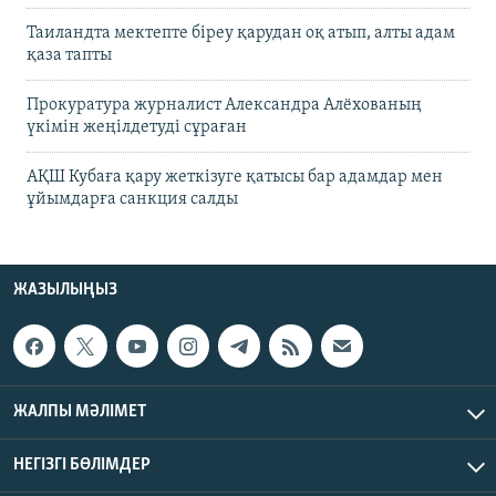
Таиландта мектепте біреу қарудан оқ атып, алты адам
қаза тапты
Прокуратура журналист Александра Алёхованың
үкімін жеңілдетуді сұраған
АҚШ Кубаға қару жеткізуге қатысы бар адамдар мен
ұйымдарға санкция салды
ЖАЗЫЛЫҢЫЗ
ЖАЛПЫ МӘЛІМЕТ
НЕГІЗГІ БӨЛІМДЕР