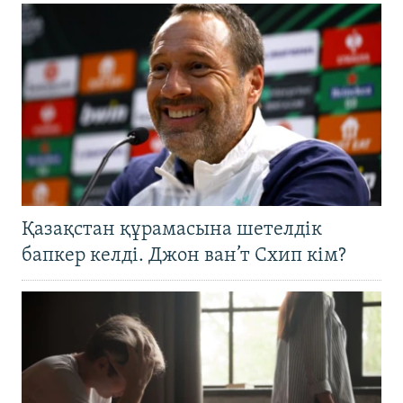
Қазақстан құрамасына шетелдік
бапкер келді. Джон ван’т Схип кім?