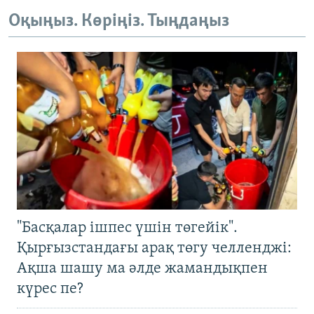
Оқыңыз. Көріңіз. Тыңдаңыз
"Басқалар ішпес үшін төгейік".
Қырғызстандағы арақ төгу челленджі:
Ақша шашу ма әлде жамандықпен
күрес пе?