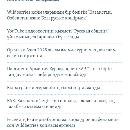
Wildberries қоймаларының бір бөлігін "Қазақстан,
Өзбекстан және Беларуське көшірмек"
YouTube видеохостинг қызметі "Русская община"
ұйымының екі арнасын бұғаттады
Орталық Азия 2025 жылы әлемде туризм ең жылдам
өскен өңір атанды
Пашинян: Армения Еуроодақ пен ЕАЭО-ның бірін
таңдау жайлы референдум өткізбейді
Білім грант иегерлерінің тізімі жарияланды
БАҚ: Қазақстан Теңіз кен орнында экологиялық заң
талабы сақталмаған дейді
Ресейдің Екатеринбург қаласында дрон шабуылынан
соң Wildberries қоймасы өртенді