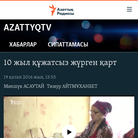
Accessibility
links
Skip
AZATTYQTV
to
ЖАҢАЛЫҚТАР
main
САЯСАТ
ХАБАРЛАР
СИПАТТАМАСЫ
content
AZATTYQTV
Skip
10 жыл құжатсыз жүрген қарт
to
ҚАҢТАР ОҚИҒАСЫ
main
АДАМ ҚҰҚЫҚТАРЫ
19 қазан 2016 жыл, 13:53
Navigation
Skip
Мәншүк АСАУТАЙ
Тимур АЙТМҰХАНБЕТ
ӘЛЕУМЕТ
to
ӘЛЕМ
Search
АРНАЙЫ ЖОБАЛАР
Русский
No media source currently available