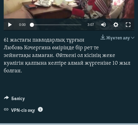
ЖАЗЫЛЫҢЫЗ
0:00
3:07
Басқа тілдерде
Жүктеп алу
61 жастағы павлодарлық тұрғын
Любовь Кочергина өмірінде бір рет те
зейнетақы алмаған. Өйткені ол кісінің жеке
куәлігін қалпына келтіре алмай жүргеніне 10 жыл
болған.
Бөлісу
VPN-сіз оқу