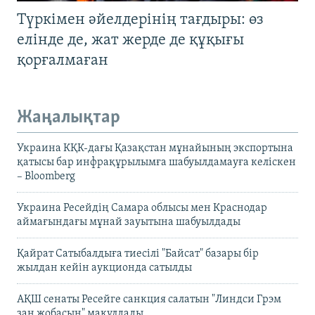
Түркімен әйелдерінің тағдыры: өз
елінде де, жат жерде де құқығы
қорғалмаған
Жаңалықтар
Украина КҚК-дағы Қазақстан мұнайының экспортына
қатысы бар инфрақұрылымға шабуылдамауға келіскен
– Bloomberg
Украина Ресейдің Самара облысы мен Краснодар
аймағындағы мұнай зауытына шабуылдады
Қайрат Сатыбалдыға тиесілі "Байсат" базары бір
жылдан кейін аукционда сатылды
АҚШ сенаты Ресейге санкция салатын "Линдси Грэм
заң жобасын" мақұлдады