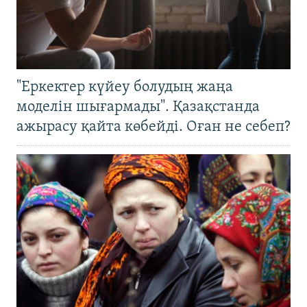
"Еркектер күйеу болудың жаңа
моделін шығармады". Қазақстанда
ажырасу қайта көбейді. Оған не себеп?