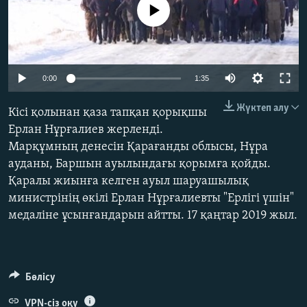
No media source currently available
ЖАЗЫЛЫҢЫЗ
Басқа тілдерде
0:00
1:35
Жүктеп алу
Кісі қолынан қаза тапқан қорықшы
Ерлан Нұрғалиев жерленді.
Марқұмның денесін Қарағанды облысы, Нұра
ауданы, Баршын ауылындағы қорымға қойды.
Қаралы жиынға келген ауыл шаруашылық
министрінің өкілі Ерлан Нұрғалиевты "Ерлігі үшін"
медаліне ұсынғандарын айтты. 17 қаңтар 2019 жыл.
Бөлісу
VPN-сіз оқу