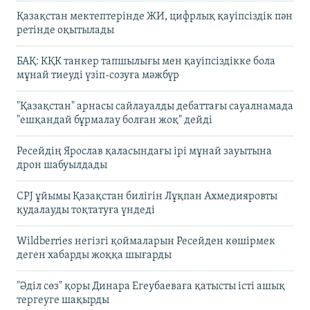
Қазақстан мектептерінде ЖИ, цифрлық қауіпсіздік пән
ретінде оқытылады
БАҚ: КҚК танкер тапшылығы мен қауіпсіздікке бола
мұнай тиеуді үзіп-созуға мәжбүр
"Қазақстан" арнасы сайлауалды дебаттағы сауалнамада
"ешқандай бұрмалау болған жоқ" дейді
Ресейдің Ярослав қаласындағы ірі мұнай зауытына
дрон шабуылдады
CPJ ұйымы Қазақстан билігін Лұқпан Ахмедияровты
қудалауды тоқтатуға үндеді
Wildberries негізгі қоймаларын Ресейден көшірмек
деген хабарды жоққа шығарды
"Әділ сөз" қоры Динара Егеубаеваға қатысты істі ашық
тергеуге шақырды