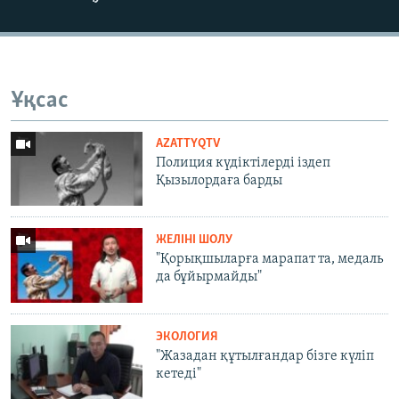
Ұқсас
AZATTYQTV
Полиция күдіктілерді іздеп
Қызылордаға барды
ЖЕЛІНІ ШОЛУ
"Қорықшыларға марапат та, медаль
да бұйырмайды"
ЭКОЛОГИЯ
"Жазадан құтылғандар бізге күліп
кетеді"