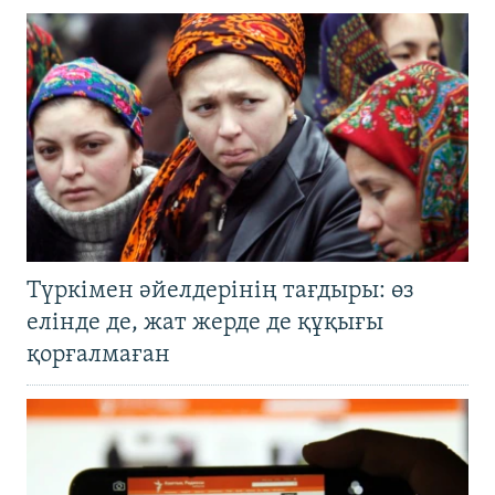
Түркімен әйелдерінің тағдыры: өз
елінде де, жат жерде де құқығы
қорғалмаған