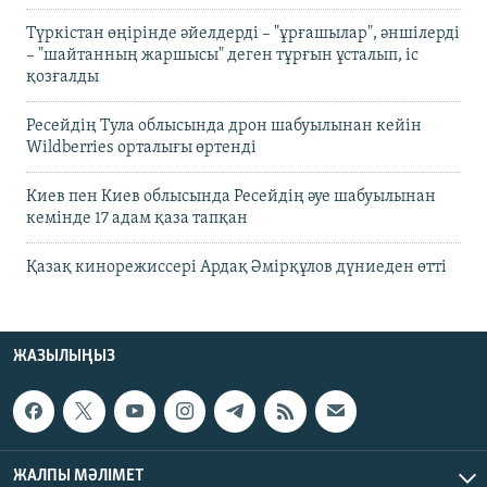
Түркістан өңірінде әйелдерді – "ұрғашылар", әншілерді
– "шайтанның жаршысы" деген тұрғын ұсталып, іс
қозғалды
Ресейдің Тула облысында дрон шабуылынан кейін
Wildberries орталығы өртенді
Киев пен Киев облысында Ресейдің әуе шабуылынан
кемінде 17 адам қаза тапқан
Қазақ кинорежиссері Ардақ Әмірқұлов дүниеден өтті
ЖАЗЫЛЫҢЫЗ
ЖАЛПЫ МӘЛІМЕТ