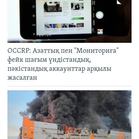
OCCRP: Азаттық пен "Мониториға"
фейк шағым үндістандық,
пәкістандық аккаунттар арқылы
жасалған