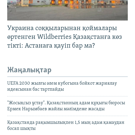
Украина соққыларынан қоймалары
өртенген Wildberries Қазақстанға көз
тікті: Астанаға қауіп бар ма?
Жаңалықтар
UEFA 2030 жылғы әлем кубогына бойкот жариялау
идеясынан бас тартпайды
"Жосықсыз ұстау". Қазақстанның адам құқығы бюросы
Ермек Нарымбаев жайлы мәлімдеме жасады
Қазақстанда рақымшылықпен 1,5 мың адам қамаудан
босап шықты