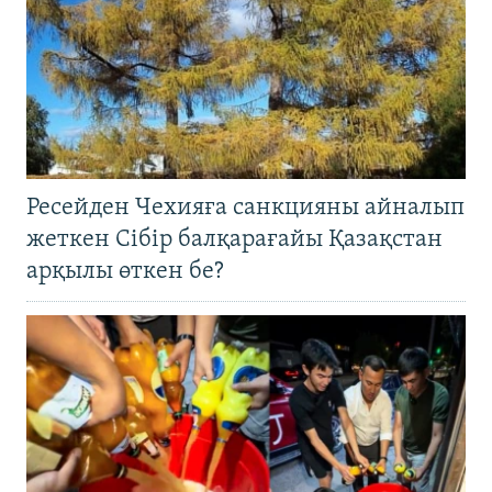
Ресейден Чехияға санкцияны айналып
жеткен Сібір балқарағайы Қазақстан
арқылы өткен бе?