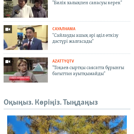
"Билік халықпен санасуы керек"
САУАЛНАМА
"Сайлауды ашық әрі әділ өткізу
дәстүрі жалғасады"
AZATTYQTV
"Тоқаев сыртқы саясатта бұрынғы
бағыттан ауытқымайды"
Оқыңыз. Көріңіз. Тыңдаңыз