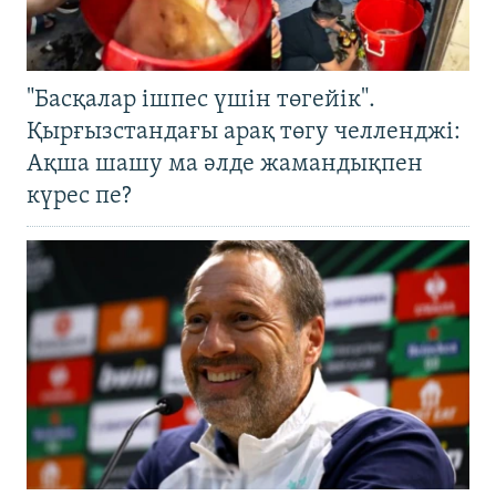
"Басқалар ішпес үшін төгейік".
Қырғызстандағы арақ төгу челленджі:
Ақша шашу ма әлде жамандықпен
күрес пе?