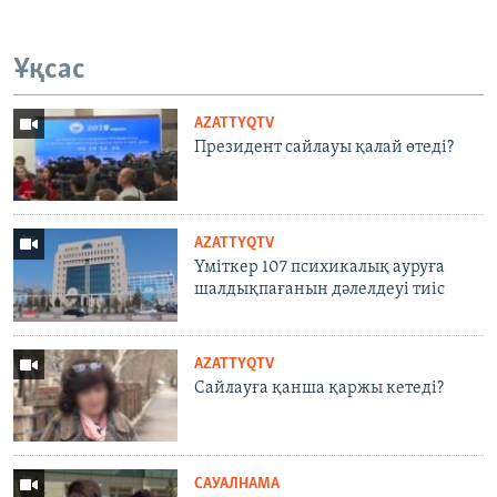
Ұқсас
AZATTYQTV
Президент сайлауы қалай өтеді?
AZATTYQTV
Үміткер 107 психикалық ауруға
шалдықпағанын дәлелдеуі тиіс
AZATTYQTV
Сайлауға қанша қаржы кетеді?
САУАЛНАМА