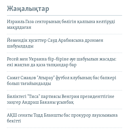
Жаңалықтар
Израиль Газа секторының бөлігін қалпына келтіруді
мақұлдаған
Йемендік хуситтер Сауд Арабиясына дронмен
шабуылдады
Ресей мен Украина бір-біріне әуе шабуылын жасады:
екі жақтан да қаза тапқандар бар
Самат Смақов "Атырау" футбол клубының бас бапкері
болып тағайындалды
Биліктегі "Тиса" партиясы Венгрия президенттігіне
заңгер Андраш Баканы ұсынбақ
АҚШ сенаты Тодд Бланшты бас прокурор лауазымына
бекітті