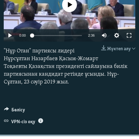
No media source currently available
ЖАЗЫЛЫҢЫЗ
Басқа тілдерде
0:00
2:36
Жүктеп алу
"Нұр Отан" партиясы лидері
Нұрсұлтан Назарбаев Қасым-Жомарт
Тоқаевты Қазақстан президенті сайлауына билік
партиясынан кандидат ретінде ұсынды. Нұр-
Сұлтан, 23 сәуір 2019 жыл.
Бөлісу
VPN-сіз оқу