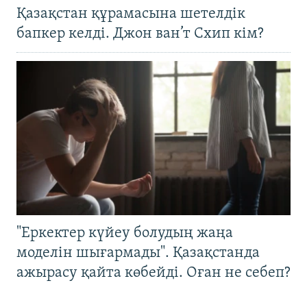
Қазақстан құрамасына шетелдік
бапкер келді. Джон ван’т Схип кім?
"Еркектер күйеу болудың жаңа
моделін шығармады". Қазақстанда
ажырасу қайта көбейді. Оған не себеп?