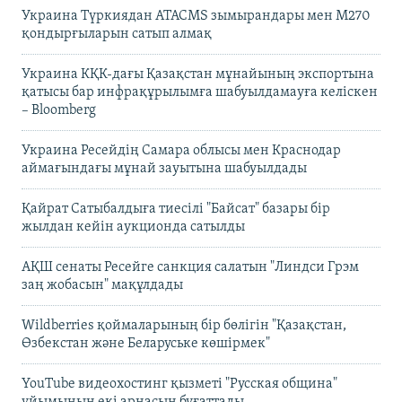
Украина Түркиядан ATACMS зымырандары мен M270
қондырғыларын сатып алмақ
Украина КҚК-дағы Қазақстан мұнайының экспортына
қатысы бар инфрақұрылымға шабуылдамауға келіскен
– Bloomberg
Украина Ресейдің Самара облысы мен Краснодар
аймағындағы мұнай зауытына шабуылдады
Қайрат Сатыбалдыға тиесілі "Байсат" базары бір
жылдан кейін аукционда сатылды
АҚШ сенаты Ресейге санкция салатын "Линдси Грэм
заң жобасын" мақұлдады
Wildberries қоймаларының бір бөлігін "Қазақстан,
Өзбекстан және Беларуське көшірмек"
YouTube видеохостинг қызметі "Русская община"
ұйымының екі арнасын бұғаттады