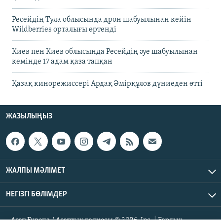
Ресейдің Тула облысында дрон шабуылынан кейін
Wildberries орталығы өртенді
Киев пен Киев облысында Ресейдің әуе шабуылынан
кемінде 17 адам қаза тапқан
Қазақ кинорежиссері Ардақ Әмірқұлов дүниеден өтті
ЖАЗЫЛЫҢЫЗ
ЖАЛПЫ МӘЛІМЕТ
НЕГІЗГІ БӨЛІМДЕР
Азат Еуропа / Азаттық радиосы © 2026, Inc. | Барлық