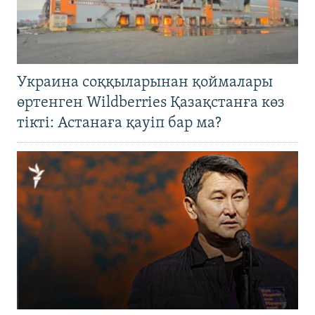
Украина соққыларынан қоймалары
өртенген Wildberries Қазақстанға көз
тікті: Астанаға қауіп бар ма?