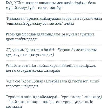
БАҚ: КҚК танкер тапшылығы мен қауіпсіздікке бола
мұнай тиеуді үзіп-созуға мәжбүр
"Қазақстан" арнасы сайлауалды дебаттағы сауалнамада
"ешқандай бұрмалау болған жоқ" дейді
Ресейдің Ярослав қаласындағы ірі мұнай зауытына
дрон шабуылдады
CPJ ұйымы Қазақстан билігін Лұқпан Ахмедияровты
қудалауды тоқтатуға үндеді
Wildberries негізгі қоймаларын Ресейден көшірмек
деген хабарды жоққа шығарды
"Әділ сөз" қоры Динара Егеубаеваға қатысты істі ашық
тергеуге шақырды
Түркістан өңірінде әйелдерді – "ұрғашылар", әншілерді
– "шайтанның жаршысы" деген тұрғын ұсталып, іс
қозғалды