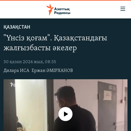
Accessibility
links
Skip
ҚАЗАҚСТАН
to
ЖАҢАЛЫҚТАР
"Үнсіз қоғам". Қазақстандағы
main
САЯСАТ
content
жалғызбасты әкелер
AZATTYQTV
Skip
to
30 қазан 2024 жыл, 08:35
ҚАҢТАР ОҚИҒАСЫ
main
Дилара ИСА
Ержан ӘМІРХАНОВ
АДАМ ҚҰҚЫҚТАРЫ
Navigation
Skip
ӘЛЕУМЕТ
to
ӘЛЕМ
Search
АРНАЙЫ ЖОБАЛАР
No media source currently available
Русский