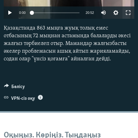
ЖАЗЫЛЫҢЫЗ
Auto
0:00
20:52
240p
Қазақстанда 863 мыңға жуық толық емес
360p
Басқа тілдерде
отбасының 72 мыңнан астамында балаларды әкесі
жалғыз тәрбиелеп отыр. Мамандар жалғызбасты
480p
Auto
240p
360p
480p
әкелер проблемасын ашық айтып жарияламайды,
720p
содан олар "үнсіз қоғамға" айналған дейді.
720p
1080p
1080p
Бөлісу
VPN-сіз оқу
Оқыңыз. Көріңіз. Тыңдаңыз