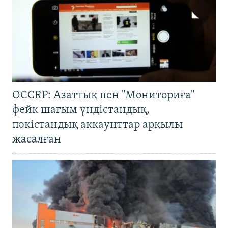
OCCRP: Азаттық пен "Мониториға"
фейк шағым үндістандық,
пәкістандық аккаунттар арқылы
жасалған