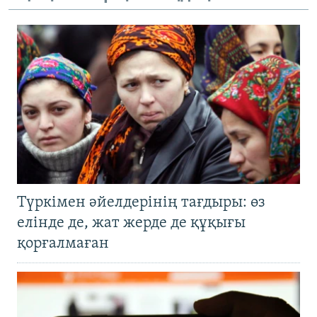
Түркімен әйелдерінің тағдыры: өз
елінде де, жат жерде де құқығы
қорғалмаған