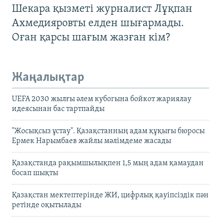
Шекара қызметі журналист Лұқпан
Ахмедияровты елден шығармады.
Оған қарсы шағым жазған кім?
Жаңалықтар
UEFA 2030 жылғы әлем кубогына бойкот жариялау
идеясынан бас тартпайды
"Жосықсыз ұстау". Қазақстанның адам құқығы бюросы
Ермек Нарымбаев жайлы мәлімдеме жасады
Қазақстанда рақымшылықпен 1,5 мың адам қамаудан
босап шықты
Қазақстан мектептерінде ЖИ, цифрлық қауіпсіздік пән
ретінде оқытылады