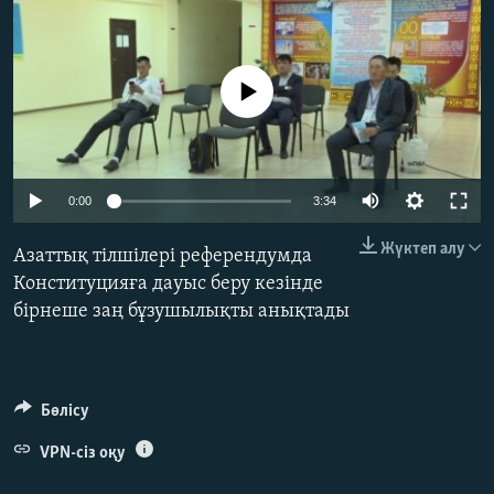
ЖАЗЫЛЫҢЫЗ
No media source currently available
Басқа тілдерде
Auto
0:00
3:34
240p
Жүктеп алу
Азаттық тілшілері референдумда
360p
Конституцияға дауыс беру кезінде
бірнеше заң бұзушылықты анықтады
480p
Auto
240p
360p
480p
720p
720p
1080p
1080p
Бөлісу
VPN-сіз оқу