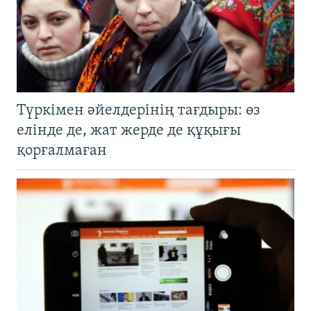
Түркімен әйелдерінің тағдыры: өз
елінде де, жат жерде де құқығы
қорғалмаған