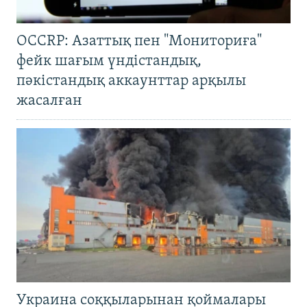
OCCRP: Азаттық пен "Мониториға"
фейк шағым үндістандық,
пәкістандық аккаунттар арқылы
жасалған
Украина соққыларынан қоймалары