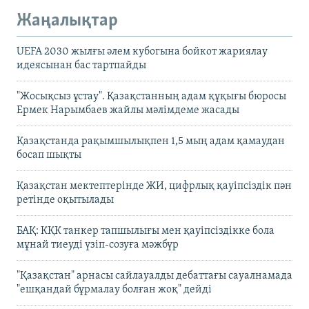
Жаңалықтар
UEFA 2030 жылғы әлем кубогына бойкот жариялау
идеясынан бас тартпайды
"Жосықсыз ұстау". Қазақстанның адам құқығы бюросы
Ермек Нарымбаев жайлы мәлімдеме жасады
Қазақстанда рақымшылықпен 1,5 мың адам қамаудан
босап шықты
Қазақстан мектептерінде ЖИ, цифрлық қауіпсіздік пән
ретінде оқытылады
БАҚ: КҚК танкер тапшылығы мен қауіпсіздікке бола
мұнай тиеуді үзіп-созуға мәжбүр
"Қазақстан" арнасы сайлауалды дебаттағы сауалнамада
"ешқандай бұрмалау болған жоқ" дейді