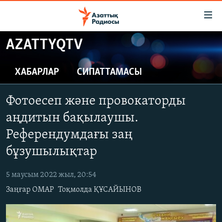
Accessibility
links
Skip
AZATTYQTV
to
ЖАҢАЛЫҚТАР
main
САЯСАТ
ХАБАРЛАР
СИПАТТАМАСЫ
content
AZATTYQTV
Skip
Фотоесеп және провокаторды
to
ҚАҢТАР ОҚИҒАСЫ
main
аңдитын бақылаушы.
АДАМ ҚҰҚЫҚТАРЫ
Navigation
Референдумдағы заң
Skip
ӘЛЕУМЕТ
бұзушылықтар
to
ӘЛЕМ
Search
5 маусым 2022 жыл, 20:54
АРНАЙЫ ЖОБАЛАР
Заңғар ОМАР
Тоқмолда ҚҰСАЙЫНОВ
Русский