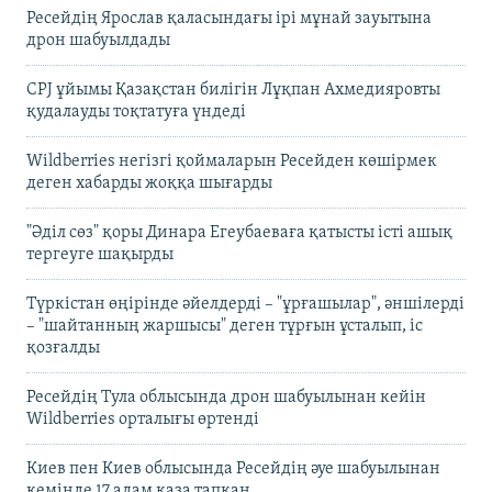
Ресейдің Ярослав қаласындағы ірі мұнай зауытына
дрон шабуылдады
CPJ ұйымы Қазақстан билігін Лұқпан Ахмедияровты
қудалауды тоқтатуға үндеді
Wildberries негізгі қоймаларын Ресейден көшірмек
деген хабарды жоққа шығарды
"Әділ сөз" қоры Динара Егеубаеваға қатысты істі ашық
тергеуге шақырды
Түркістан өңірінде әйелдерді – "ұрғашылар", әншілерді
– "шайтанның жаршысы" деген тұрғын ұсталып, іс
қозғалды
Ресейдің Тула облысында дрон шабуылынан кейін
Wildberries орталығы өртенді
Киев пен Киев облысында Ресейдің әуе шабуылынан
кемінде 17 адам қаза тапқан