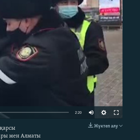
able
Auto
2:20
240p
Жүктеп алу
 қарсы
EMBED
360p
лары мен Алматы