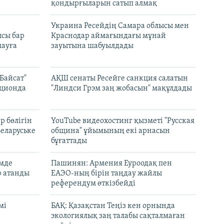
қондырғыларын сатып алмақ
н
Украина Ресейдің Самара облысы мен
сы бар
Краснодар аймағындағы мұнай
ауға
зауытына шабуылдады
Байсат"
АҚШ сенаты Ресейге санкция салатын
кционда
"Линдси Грэм заң жобасын" мақұлдады
р бөлігін
YouTube видеохостинг қызметі "Русская
Беларуське
община" ұйымының екі арнасын
бұғаттады
емде
Пашинян: Армения Еуроодақ пен
р атанды
ЕАЭО-ның бірін таңдау жайлы
референдум өткізбейді
мі
БАҚ: Қазақстан Теңіз кен орнында
экологиялық заң талабы сақталмаған