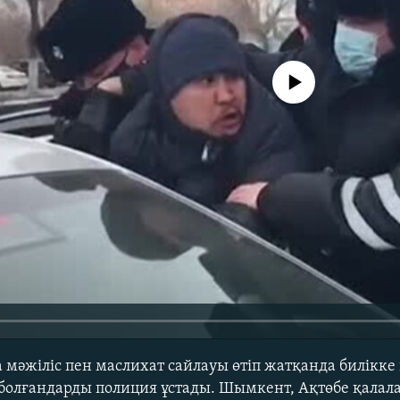
No media source currently avail
а мәжіліс пен маслихат сайлауы өтіп жатқанда билікке
 болғандарды полиция ұстады. Шымкент, Ақтөбе қала