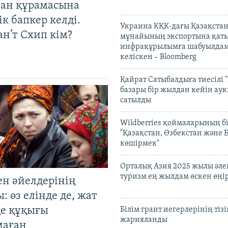
тан құрамасына
к бапкер келді.
Украина КҚК-дағы Қазақста
н’т Схип кім?
мұнайының экспортына қаты
инфрақұрылымға шабуылдам
келіскен – Bloomberg
Қайрат Сатыбалдыға тиесілі "
базары бір жылдан кейін ау
сатылды
Wildberries қоймаларының бі
"Қазақстан, Өзбекстан және 
көшірмек"
Орталық Азия 2025 жылы әл
туризм ең жылдам өскен өңі
ен әйелдерінің
: өз елінде де, жат
де құқығы
Білім грант иегерлерінің тізі
жарияланды
маған