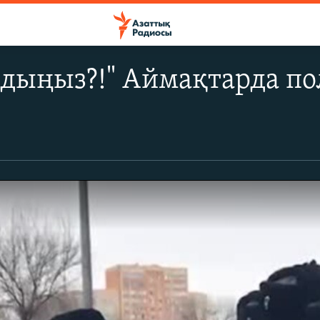
адыңыз?!" Аймақтарда по