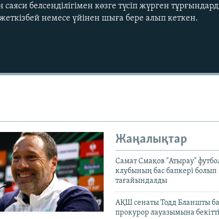
н саяси белсенділігімен көзге түсіп жүрген тұрғында
 жеткізбей немесе үйінен шыға бере алып кеткен.
Auto
240p
360p
720p
1080p
Жаңалықтар
Самат Смақов "Атырау" футбо
клубының бас бапкері болып
тағайындалды
АҚШ сенаты Тодд Бланшты ба
прокурор лауазымына бекітт