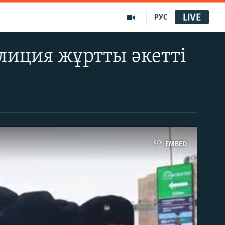
LIVE
РУС
лиция жұртты әкетті
EMBED