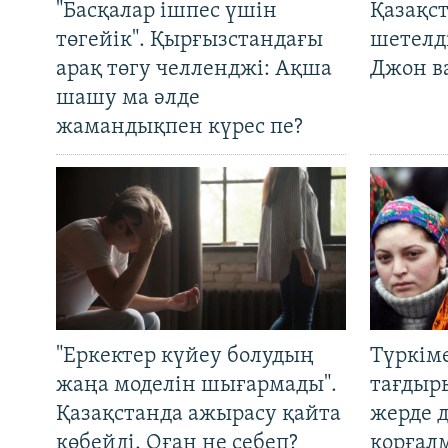
"Басқалар ішпес үшін
Қазақс
төгейік". Қырғызстандағы
шетелді
арақ төгу челленджі: Ақша
Джон ва
шашу ма әлде
жамандықпен күрес пе?
"Еркектер күйеу болудың
Түркім
жаңа моделін шығармады".
тағдыры
Қазақстанда ажырасу қайта
жерде 
көбейді. Оған не себеп?
қорғал