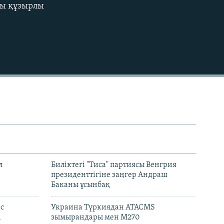
рды құзырлы
480p
720p
1080p
480p
л
Биліктегі "Тиса" партиясы Венгрия
президенттігіне заңгер Андраш
Баканы ұсынбақ
с
Украина Түркиядан ATACMS
і
зымырандары мен M270