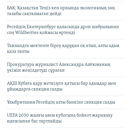
БАҚ: Қазақстан Теңіз кен орнында экологиялық заң
талабы сақталмаған дейді
Ресейдің Екатеринбург қаласында дрон шабуылынан
соң Wildberries қоймасы өртенді
Таиландта мектепте біреу қарудан оқ атып, алты адам
қаза тапты
Прокуратура журналист Александра Алёхованың
үкімін жеңілдетуді сұраған
АҚШ Кубаға қару жеткізуге қатысы бар адамдар мен
ұйымдарға санкция салды
Ұлыбритания Ресейдің алты банкіне санкция салды
UEFA 2030 жылғы әлем кубогына бойкот жариялау
идеясынан бас тартпайды