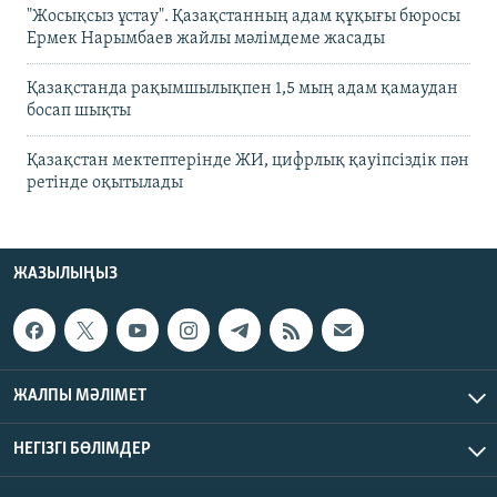
"Жосықсыз ұстау". Қазақстанның адам құқығы бюросы
Ермек Нарымбаев жайлы мәлімдеме жасады
Қазақстанда рақымшылықпен 1,5 мың адам қамаудан
босап шықты
Қазақстан мектептерінде ЖИ, цифрлық қауіпсіздік пән
ретінде оқытылады
ЖАЗЫЛЫҢЫЗ
ЖАЛПЫ МӘЛІМЕТ
НЕГІЗГІ БӨЛІМДЕР