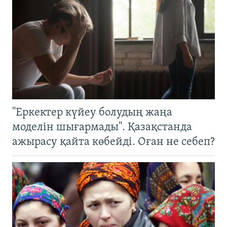
"Еркектер күйеу болудың жаңа
моделін шығармады". Қазақстанда
ажырасу қайта көбейді. Оған не себеп?