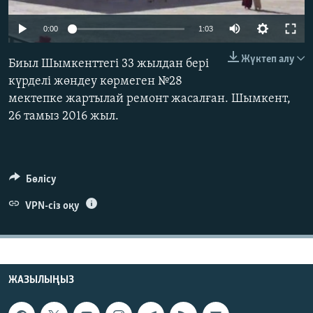
ЖАЗЫЛЫҢЫЗ
0:00
1:03
Жүктеп алу
Биыл Шымкенттегі 33 жылдан бері
Басқа тілдерде
күрделі жөндеу көрмеген №28
мектепке жартылай ремонт жасалған. Шымкент,
26 тамыз 2016 жыл.
Бөлісу
VPN-сіз оқу
ЖАЗЫЛЫҢЫЗ