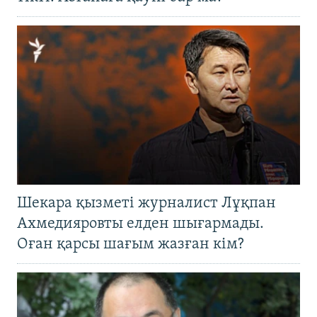
Шекара қызметі журналист Лұқпан
Ахмедияровты елден шығармады.
Оған қарсы шағым жазған кім?