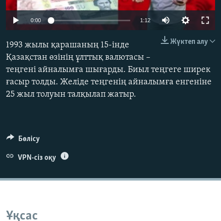
ЖАЗЫЛЫҢЫЗ
0:00
1:12
Жүктеп алу
1993 жылы қарашаның 15-інде
Басқа тілдерде
Қазақстан өзінің ұлттық валютасы –
теңгені айналымға шығарды. Биыл теңгеге ширек
ғасыр толды. Желіде теңгенің айналымға енгеніне
25 жыл толуын талқылап жатыр.
Бөлісу
VPN-сіз оқу
Ұқсас