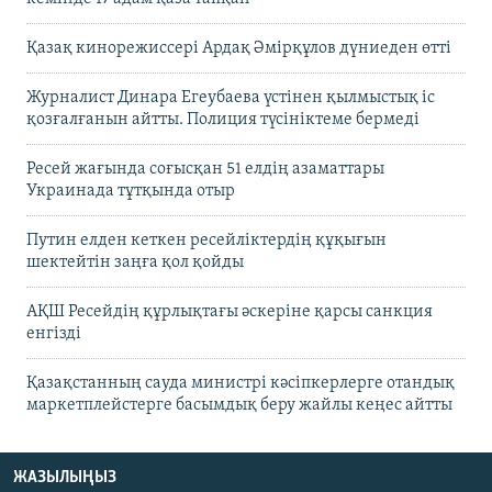
Қазақ кинорежиссері Ардақ Әмірқұлов дүниеден өтті
Журналист Динара Егеубаева үстінен қылмыстық іс
қозғалғанын айтты. Полиция түсініктеме бермеді
Ресей жағында соғысқан 51 елдің азаматтары
Украинада тұтқында отыр
Путин елден кеткен ресейліктердің құқығын
шектейтін заңға қол қойды
АҚШ Ресейдің құрлықтағы әскеріне қарсы санкция
енгізді
Қазақстанның сауда министрі кәсіпкерлерге отандық
маркетплейстерге басымдық беру жайлы кеңес айтты
ЖАЗЫЛЫҢЫЗ