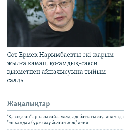
Сот Ермек Нарымбаевты екі жарым
жылға қамап, қоғамдық-саяси
қызметпен айналысуына тыйым
салды
Жаңалықтар
"Қазақстан" арнасы сайлауалды дебаттағы сауалнамада
"ешқандай бұрмалау болған жоқ" дейді