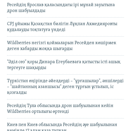
Ресейдің Ярослав қаласындағы ірі мұнай зауытына
дрон шабуылдады
CPJ ұйымы Қазақстан билігін Лұқпан Ахмедияровты
қудалауды тоқтатуға үндеді
Wildberries негізгі қоймаларын Ресейден көшірмек
деген хабарды жоққа шығарды
"Әділ сөз" қоры Динара Егеубаеваға қатысты істі ашық
тергеуге шақырды
Түркістан өңірінде әйелдерді – "ұрғашылар", әншілерді
– "шайтанның азаншысы" деген тұрғын ұсталып, іс
қозғалды
Ресейдің Тула облысында дрон шабуылынан кейін
Wildberries орталығы өртенді
Киев пен Киев облысында Ресейдің әуе шабуылынан
кемінде 17 адам қаза тапқан