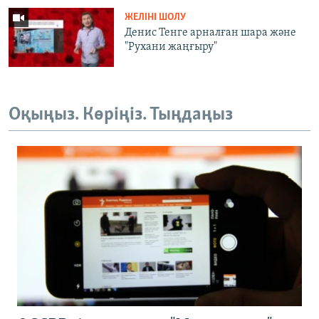
ЖЕЛІНІ ШОЛУ
Денис Тенге арналған шара және
"Рухани жаңғыру"
Оқыңыз. Көріңіз. Тыңдаңыз