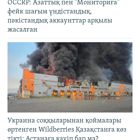
OCCRP: Азаттық пен "Мониториға"
фейк шағым үндістандық,
пәкістандық аккаунттар арқылы
жасалған
Украина соққыларынан қоймалары
өртенген Wildberries Қазақстанға көз
тікті: Астанаға қауіп бар ма?