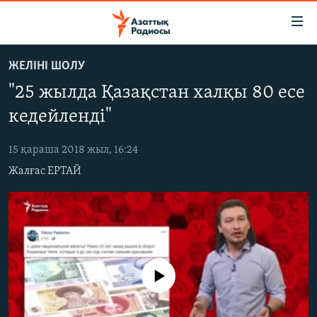
Accessibility
links
Skip
ЖЕЛІНІ ШОЛУ
to
ЖАҢАЛЫҚТАР
"25 жылда Қазақстан халқы 80 есе
main
САЯСАТ
content
кедейленді"
AZATTYQTV
Skip
to
15 қараша 2018 жыл, 16:24
ҚАҢТАР ОҚИҒАСЫ
main
Жалғас ЕРТАЙ
АДАМ ҚҰҚЫҚТАРЫ
Navigation
Skip
ӘЛЕУМЕТ
to
ӘЛЕМ
Search
АРНАЙЫ ЖОБАЛАР
No media source currently available
Русский