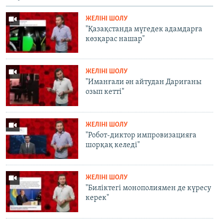
ЖЕЛІНІ ШОЛУ
"Қазақстанда мүгедек адамдарға
көзқарас нашар"
ЖЕЛІНІ ШОЛУ
"Иманғали ән айтудан Дариғаны
озып кетті"
ЖЕЛІНІ ШОЛУ
"Робот-диктор импровизацияға
шорқақ келеді"
ЖЕЛІНІ ШОЛУ
"Биліктегі монополиямен де күресу
керек"