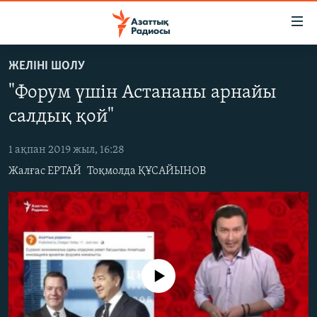
Accessibility
links
Skip
ЖЕЛІНІ ШОЛУ
to
ЖАҢАЛЫҚТАР
"Форум үшін Астананы арнайы
main
САЯСАТ
content
салдық қой"
AZATTYQTV
Skip
to
1 ақпан 2019 жыл, 16:28
ҚАҢТАР ОҚИҒАСЫ
main
Жалғас ЕРТАЙ
Тоқмолда ҚҰСАЙЫНОВ
АДАМ ҚҰҚЫҚТАРЫ
Navigation
Skip
ӘЛЕУМЕТ
to
ӘЛЕМ
Search
АРНАЙЫ ЖОБАЛАР
No media source currently available
Русский