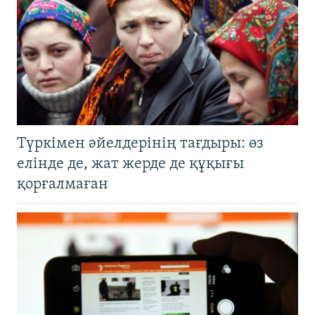
Түркімен әйелдерінің тағдыры: өз
елінде де, жат жерде де құқығы
қорғалмаған