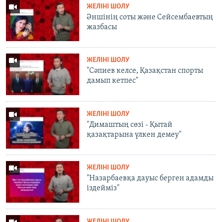
ЖЕЛІНІ ШОЛУ
Әншінің соты және Сейсембаевтың
жазбасы
ЖЕЛІНІ ШОЛУ
"Сәпиев келсе, Қазақстан спорты
дамып кетпес"
ЖЕЛІНІ ШОЛУ
"Димаштың сөзі - Қытай
қазақтарына үлкен демеу"
ЖЕЛІНІ ШОЛУ
"Назарбаевқа дауыс берген адамды
іздейміз"
ЖЕЛІНІ ШОЛУ