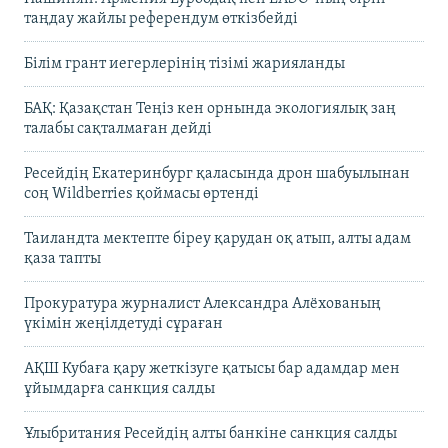
таңдау жайлы референдум өткізбейді
Білім грант иегерлерінің тізімі жарияланды
БАҚ: Қазақстан Теңіз кен орнында экологиялық заң
талабы сақталмаған дейді
Ресейдің Екатеринбург қаласында дрон шабуылынан
соң Wildberries қоймасы өртенді
Таиландта мектепте біреу қарудан оқ атып, алты адам
қаза тапты
Прокуратура журналист Александра Алёхованың
үкімін жеңілдетуді сұраған
АҚШ Кубаға қару жеткізуге қатысы бар адамдар мен
ұйымдарға санкция салды
Ұлыбритания Ресейдің алты банкіне санкция салды