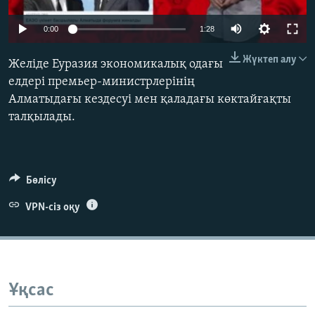
ЖАЗЫЛЫҢЫЗ
0:00
1:28
Жүктеп алу
Желіде Еуразия экономикалық одағы
Басқа тілдерде
елдері премьер-министрлерінің
Алматыдағы кездесуі мен қаладағы көктайғақты
талқылады.
Бөлісу
VPN-сіз оқу
Ұқсас