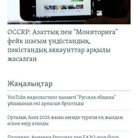
OCCRP: Азаттық пен "Мониториға"
фейк шағым үндістандық,
пәкістандық аккаунттар арқылы
жасалған
Жаңалықтар
YouTube видеохостинг қызметі "Русская община"
ұйымының екі арнасын бұғаттады
Орталық Азия 2025 жылы әлемде туризм ең жылдам
өскен өңір атанды
Пашинян: Армения Еуроодақ пен ЕАЭО-ның бірін