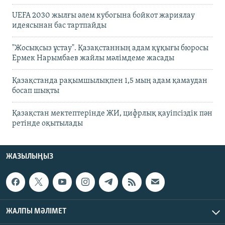
UEFA 2030 жылғы әлем кубогына бойкот жариялау
идеясынан бас тартпайды
"Жосықсыз ұстау". Қазақстанның адам құқығы бюросы
Ермек Нарымбаев жайлы мәлімдеме жасады
Қазақстанда рақымшылықпен 1,5 мың адам қамаудан
босап шықты
Қазақстан мектептерінде ЖИ, цифрлық қауіпсіздік пән
ретінде оқытылады
ЖАЗЫЛЫҢЫЗ
ЖАЛПЫ МӘЛІМЕТ