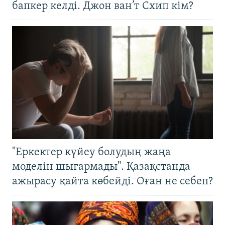
бапкер келді. Джон ван’т Схип кім?
"Еркектер күйеу болудың жаңа
моделін шығармады". Қазақстанда
ажырасу қайта көбейді. Оған не себеп?