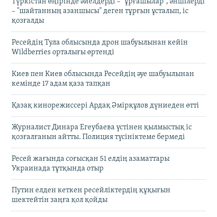
Түркістан өңірінде әйелдерді – "ұрғашылар", әншілерді
– "шайтанның азаншысы" деген тұрғын ұсталып, іс
қозғалды
Ресейдің Тула облысында дрон шабуылынан кейін
Wildberries орталығы өртенді
Киев пен Киев облысында Ресейдің әуе шабуылынан
кемінде 17 адам қаза тапқан
Қазақ кинорежиссері Ардақ Әмірқұлов дүниеден өтті
Журналист Динара Егеубаева үстінен қылмыстық іс
қозғалғанын айтты. Полиция түсініктеме бермеді
Ресей жағында соғысқан 51 елдің азаматтары
Украинада тұтқында отыр
Путин елден кеткен ресейліктердің құқығын
шектейтін заңға қол қойды