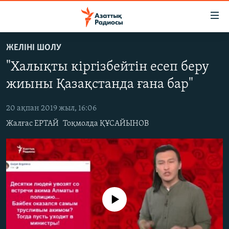
Accessibility
links
Skip
ЖЕЛІНІ ШОЛУ
to
ЖАҢАЛЫҚТАР
"Халықты кіргізбейтін есеп беру
main
САЯСАТ
content
жиыны Қазақстанда ғана бар"
AZATTYQTV
Skip
to
20 ақпан 2019 жыл, 16:06
ҚАҢТАР ОҚИҒАСЫ
main
Жалғас ЕРТАЙ
Тоқмолда ҚҰСАЙЫНОВ
АДАМ ҚҰҚЫҚТАРЫ
Navigation
Skip
ӘЛЕУМЕТ
to
ӘЛЕМ
Search
АРНАЙЫ ЖОБАЛАР
No media source currently available
Русский