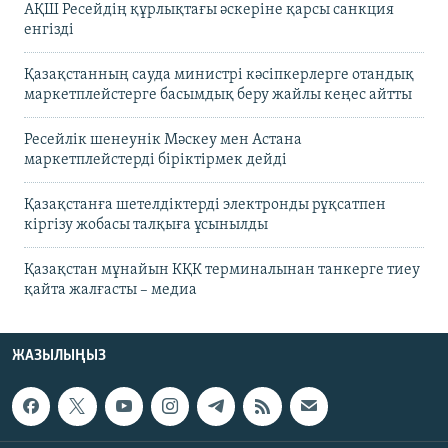
АҚШ Ресейдің құрлықтағы әскеріне қарсы санкция
енгізді
Қазақстанның сауда министрі кәсіпкерлерге отандық
маркетплейстерге басымдық беру жайлы кеңес айтты
Ресейлік шенеунік Мәскеу мен Астана
маркетплейстерді біріктірмек дейді
Қазақстанға шетелдіктерді электронды рұқсатпен
кіргізу жобасы талқыға ұсынылды
Қазақстан мұнайын КҚК терминалынан танкерге тиеу
қайта жалғасты – медиа
ЖАЗЫЛЫҢЫЗ