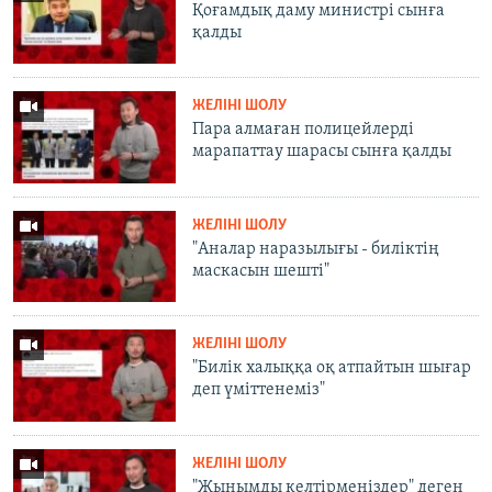
Қоғамдық даму министрі сынға
қалды
ЖЕЛІНІ ШОЛУ
Пара алмаған полицейлерді
марапаттау шарасы сынға қалды
ЖЕЛІНІ ШОЛУ
"Аналар наразылығы - биліктің
маскасын шешті"
ЖЕЛІНІ ШОЛУ
"Билік халыққа оқ атпайтын шығар
деп үміттенеміз"
ЖЕЛІНІ ШОЛУ
"Жынымды келтірмеңіздер" деген