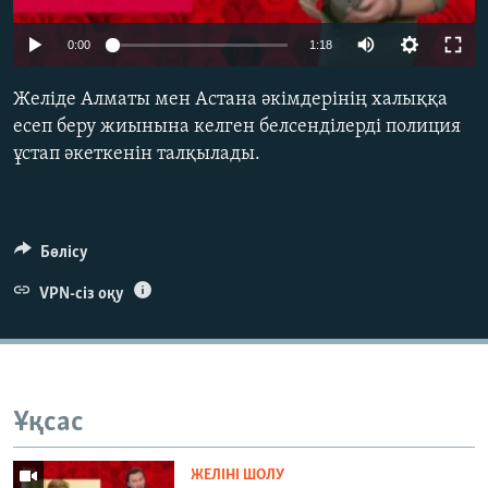
ЖАЗЫЛЫҢЫЗ
0:00
1:18
Желіде Алматы мен Астана әкімдерінің халыққа
Басқа тілдерде
есеп беру жиынына келген белсенділерді полиция
ұстап әкеткенін талқылады.
Бөлісу
VPN-сіз оқу
Ұқсас
ЖЕЛІНІ ШОЛУ