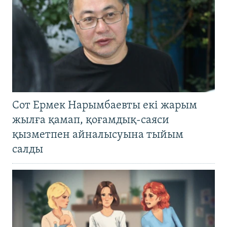
Сот Ермек Нарымбаевты екі жарым
жылға қамап, қоғамдық-саяси
қызметпен айналысуына тыйым
салды