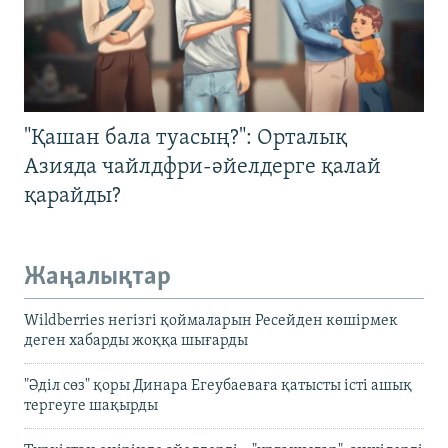
"Қашан бала туасың?": Орталық
Азияда чайлдфри-әйелдерге қалай
қарайды?
Жаңалықтар
Wildberries негізгі қоймаларын Ресейден көшірмек
деген хабарды жоққа шығарды
"Әділ сөз" қоры Динара Егеубаеваға қатысты істі ашық
тергеуге шақырды