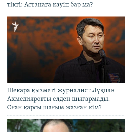
тікті: Астанаға қауіп бар ма?
Шекара қызметі журналист Лұқпан
Ахмедияровты елден шығармады.
Оған қарсы шағым жазған кім?