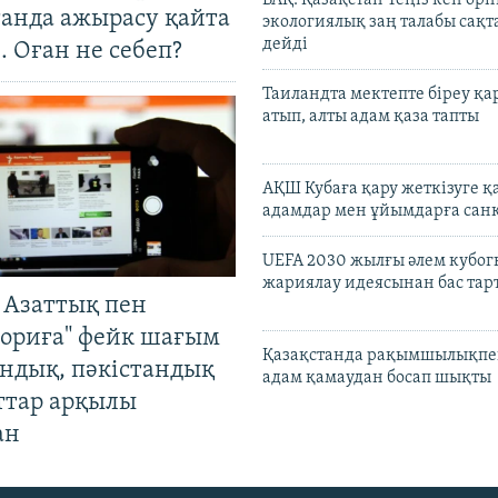
танда ажырасу қайта
экологиялық заң талабы сақ
дейді
. Оған не себеп?
Таиландта мектепте біреу қа
атып, алты адам қаза тапты
АҚШ Кубаға қару жеткізуге қ
адамдар мен ұйымдарға сан
UEFA 2030 жылғы әлем кубог
жариялау идеясынан бас та
 Азаттық пен
ориға" фейк шағым
Қазақстанда рақымшылықпен
андық, пәкістандық
адам қамаудан босап шықты
ттар арқылы
ан