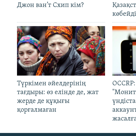
Джон ван’т Схип кім?
Қазақс
көбейді
Түркімен әйелдерінің
OCCRP:
тағдыры: өз елінде де, жат
"Монит
жерде де құқығы
үндіст
қорғалмаған
аккаун
жасалғ