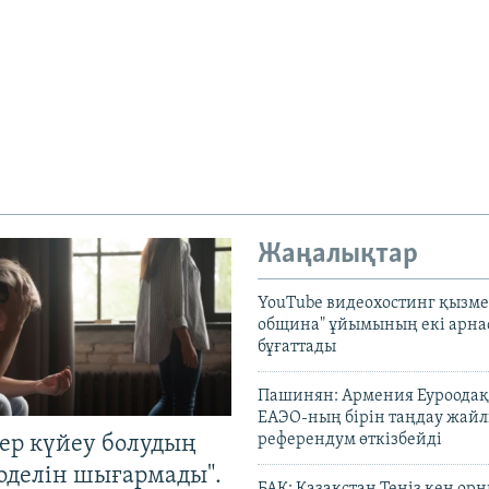
Жаңалықтар
YouTube видеохостинг қызмет
община" ұйымының екі арн
бұғаттады
Пашинян: Армения Еуроодақ
ЕАЭО-ның бірін таңдау жай
референдум өткізбейді
тер күйеу болудың
оделін шығармады".
БАҚ: Қазақстан Теңіз кен ор