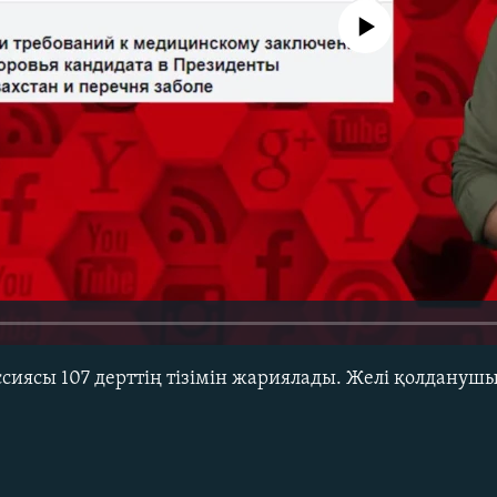
No media source currently avail
сиясы 107 дерттің тізімін жариялады. Желі қолдануш