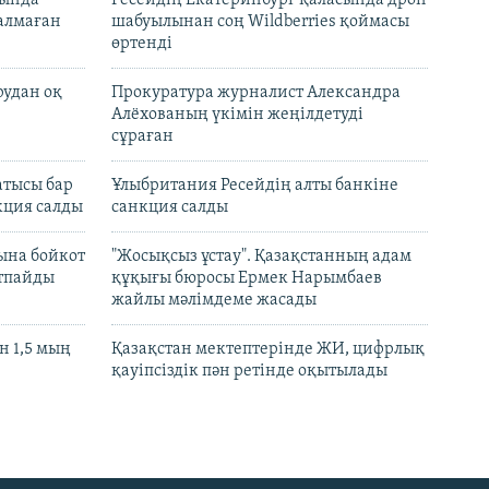
талмаған
шабуылынан соң Wildberries қоймасы
өртенді
рудан оқ
Прокуратура журналист Александра
Алёхованың үкімін жеңілдетуді
сұраған
атысы бар
Ұлыбритания Ресейдің алты банкіне
кция салды
санкция салды
ына бойкот
"Жосықсыз ұстау". Қазақстанның адам
ртпайды
құқығы бюросы Ермек Нарымбаев
жайлы мәлімдеме жасады
 1,5 мың
Қазақстан мектептерінде ЖИ, цифрлық
қауіпсіздік пән ретінде оқытылады