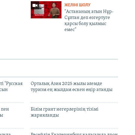
ЖЕЛІНІ ШОЛУ
"Астананың атын Нұр-
Сұлтан деп өзгертуге
қарсы болу қылмыс
емес"
і "Русская
Орталық Азия 2025 жылы әлемде
асын
туризм ең жылдам өскен өңір атанды
 пен
Білім грант иегерлерінің тізімі
лы
жарияланды
нында
Ресейдің Екатеринбург қаласында дрон