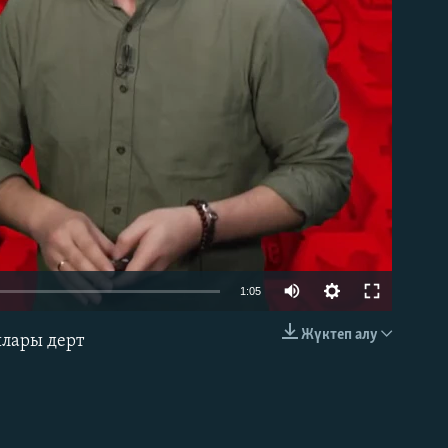
able
1:05
Жүктеп алу
ылары дерт
EMBED