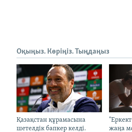
Оқыңыз. Көріңіз. Тыңдаңыз
Қазақстан құрамасына
"Еркек
шетелдік бапкер келді.
жаңа м