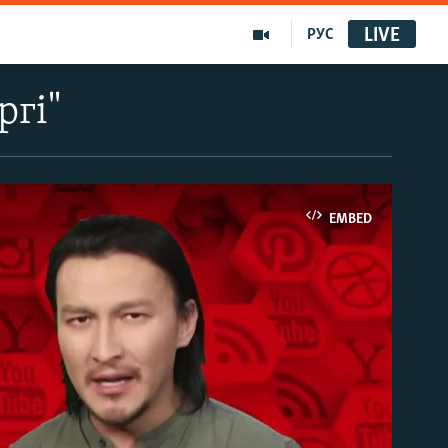
LIVE
РУС
ргі"
EMBED