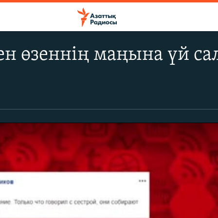
ен өзеннің маңына үй са