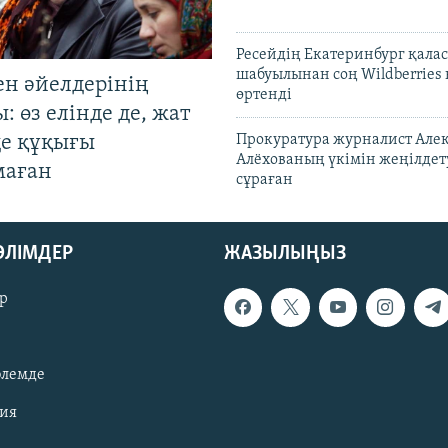
Ресейдің Екатеринбург қала
шабуылынан соң Wildberries
ен әйелдерінің
өртенді
: өз елінде де, жат
де құқығы
Прокуратура журналист Але
Алёхованың үкімін жеңілдет
маған
сұраған
БӨЛІМДЕР
ЖАЗЫЛЫҢЫЗ
р
әлемде
зия