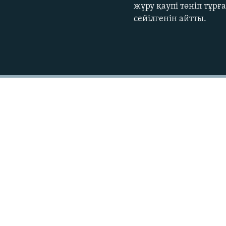
жүру қаупі төніп тұрғ
сейілгенін айтты.