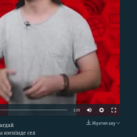
able
1:23
Жүктеп алу
ағдай
EMBED
 өзенінде сел