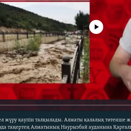
No media source currently avail
ел жүру қаупін талқылады. Алматы қалалық төтенше ж
зда таңертең Алматының Наурызбай ауданына Қарғалы