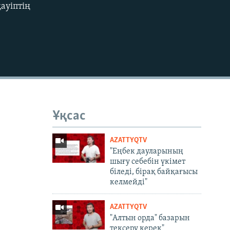
ауіптің
Ұқсас
AZATTYQTV
"Еңбек дауларының
шығу себебін үкімет
біледі, бірақ байқағысы
келмейді"
AZATTYQTV
"Алтын орда" базарын
тексеру керек"