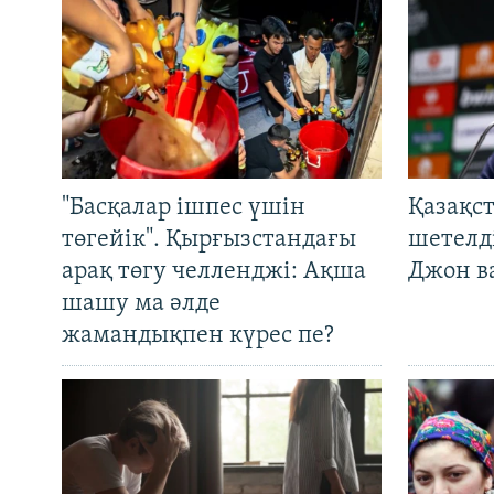
"Басқалар ішпес үшін
Қазақс
төгейік". Қырғызстандағы
шетелді
арақ төгу челленджі: Ақша
Джон ва
шашу ма әлде
жамандықпен күрес пе?