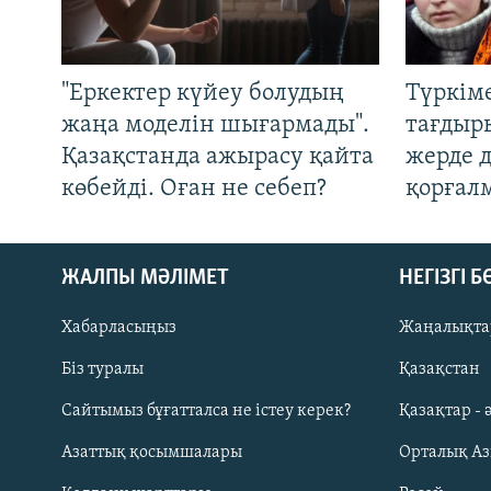
"Еркектер күйеу болудың
Түркім
жаңа моделін шығармады".
тағдыры
Қазақстанда ажырасу қайта
жерде 
көбейді. Оған не себеп?
қорғал
ЖАЛПЫ МӘЛІМЕТ
НЕГІЗГІ 
Хабарласыңыз
Жаңалықта
Біз туралы
Қазақстан
Русский
Сайтымыз бұғатталса не істеу керек?
Қазақтар - 
Азаттық қосымшалары
Орталық А
ЖАЗЫЛЫҢЫЗ