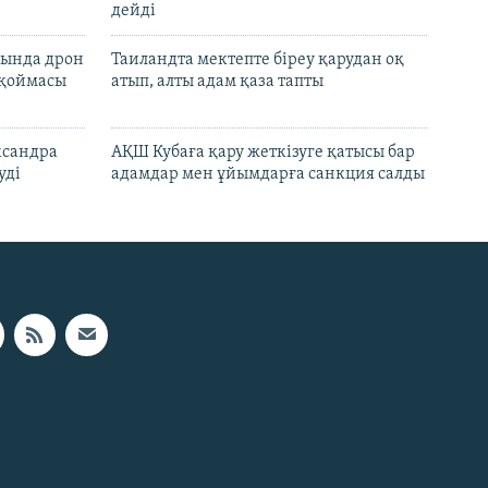
дейді
сында дрон
Таиландта мектепте біреу қарудан оқ
 қоймасы
атып, алты адам қаза тапты
ксандра
АҚШ Кубаға қару жеткізуге қатысы бар
уді
адамдар мен ұйымдарға санкция салды