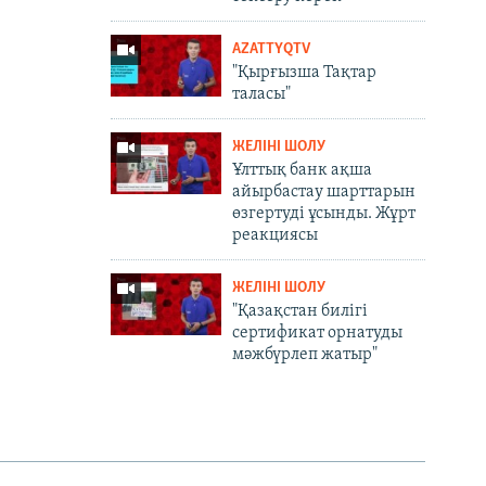
AZATTYQTV
"Қырғызша Тақтар
таласы"
ЖЕЛІНІ ШОЛУ
Ұлттық банк ақша
айырбастау шарттарын
өзгертуді ұсынды. Жұрт
реакциясы
ЖЕЛІНІ ШОЛУ
"Қазақстан билігі
сертификат орнатуды
мәжбүрлеп жатыр"