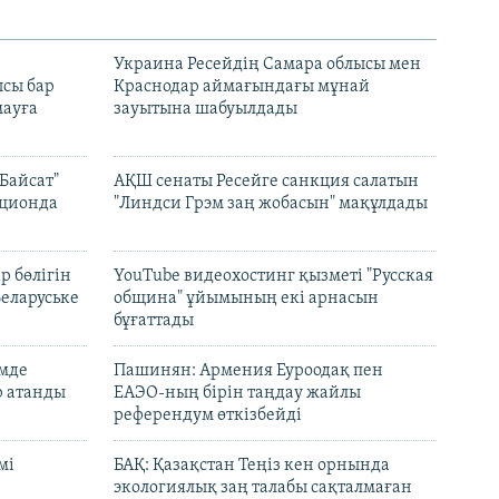
н
Украина Ресейдің Самара облысы мен
сы бар
Краснодар аймағындағы мұнай
ауға
зауытына шабуылдады
Байсат"
АҚШ сенаты Ресейге санкция салатын
кционда
"Линдси Грэм заң жобасын" мақұлдады
р бөлігін
YouTube видеохостинг қызметі "Русская
Беларуське
община" ұйымының екі арнасын
бұғаттады
емде
Пашинян: Армения Еуроодақ пен
р атанды
ЕАЭО-ның бірін таңдау жайлы
референдум өткізбейді
мі
БАҚ: Қазақстан Теңіз кен орнында
экологиялық заң талабы сақталмаған