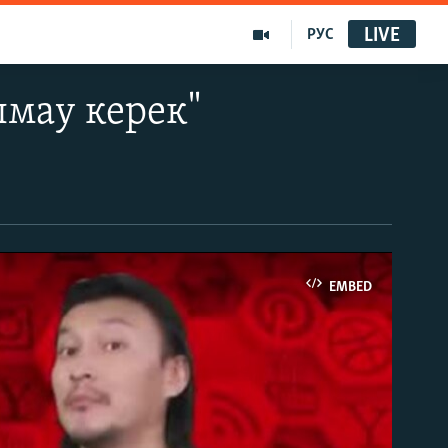
LIVE
РУС
лмау керек"
EMBED