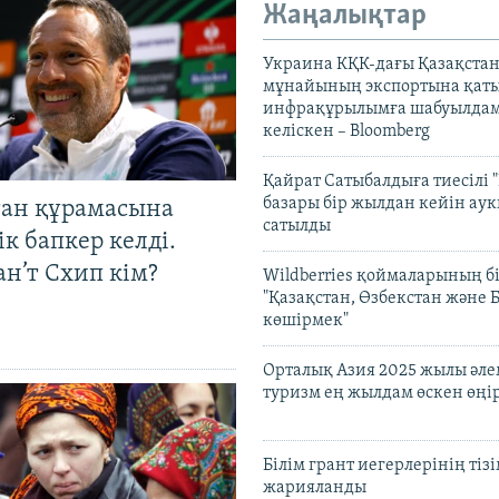
Жаңалықтар
Украина КҚК-дағы Қазақста
мұнайының экспортына қаты
инфрақұрылымға шабуылдам
келіскен – Bloomberg
Қайрат Сатыбалдыға тиесілі "
базары бір жылдан кейін ау
тан құрамасына
сатылды
к бапкер келді.
н’т Схип кім?
Wildberries қоймаларының бі
"Қазақстан, Өзбекстан және 
көшірмек"
Орталық Азия 2025 жылы әл
туризм ең жылдам өскен өңі
Білім грант иегерлерінің тізі
жарияланды