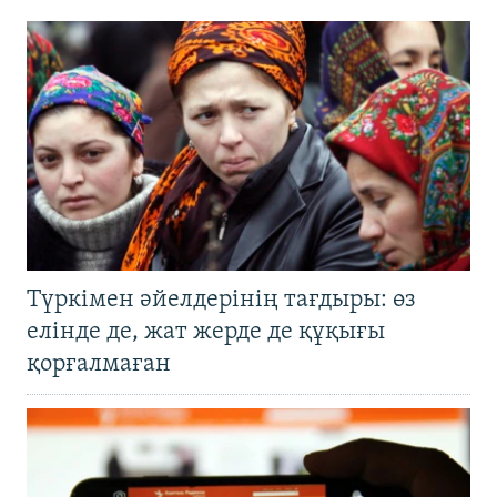
Түркімен әйелдерінің тағдыры: өз
елінде де, жат жерде де құқығы
қорғалмаған