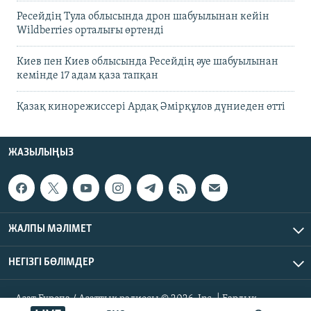
Ресейдің Тула облысында дрон шабуылынан кейін
Wildberries орталығы өртенді
Киев пен Киев облысында Ресейдің әуе шабуылынан
кемінде 17 адам қаза тапқан
Қазақ кинорежиссері Ардақ Әмірқұлов дүниеден өтті
ЖАЗЫЛЫҢЫЗ
ЖАЛПЫ МӘЛІМЕТ
НЕГІЗГІ БӨЛІМДЕР
Азат Еуропа / Азаттық радиосы © 2026, Inc. | Барлық