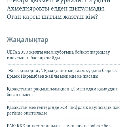
Шекара қызметі журналист Лұқпан
Ахмедияровты елден шығармады.
Оған қарсы шағым жазған кім?
Жаңалықтар
UEFA 2030 жылғы әлем кубогына бойкот жариялау
идеясынан бас тартпайды
"Жосықсыз ұстау". Қазақстанның адам құқығы бюросы
Ермек Нарымбаев жайлы мәлімдеме жасады
Қазақстанда рақымшылықпен 1,5 мың адам қамаудан
босап шықты
Қазақстан мектептерінде ЖИ, цифрлық қауіпсіздік пән
ретінде оқытылады
БАҚ: КҚК танкер тапшылығы мен қауіпсіздікке бола