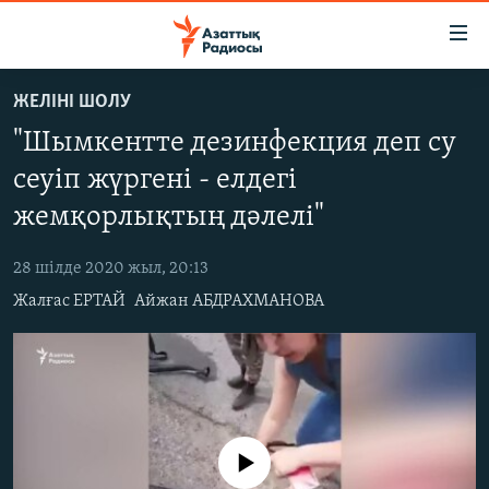
Accessibility
links
Skip
ЖЕЛІНІ ШОЛУ
to
ЖАҢАЛЫҚТАР
"Шымкентте дезинфекция деп су
main
САЯСАТ
content
сеуіп жүргені - елдегі
AZATTYQTV
Skip
жемқорлықтың дәлелі"
to
ҚАҢТАР ОҚИҒАСЫ
main
28 шілде 2020 жыл, 20:13
АДАМ ҚҰҚЫҚТАРЫ
Navigation
Жалғас ЕРТАЙ
Айжан АБДРАХМАНОВА
Skip
ӘЛЕУМЕТ
to
ӘЛЕМ
Search
АРНАЙЫ ЖОБАЛАР
Русский
No media source currently available