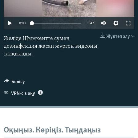
ЖАЗЫЛЫҢЫЗ
Auto
0:00
3:47
240p
Басқа тілдерде
Жүктеп алу
Желіде Шымкентте сумен
360p
дезинфекция жасап жүрген видеоны
талқылады.
480p
Auto
240p
360p
480p
720p
720p
1080p
1080p
Бөлісу
VPN-сіз оқу
Оқыңыз. Көріңіз. Тыңдаңыз