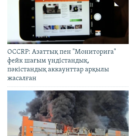
OCCRP: Азаттық пен "Мониториға"
фейк шағым үндістандық,
пәкістандық аккаунттар арқылы
жасалған