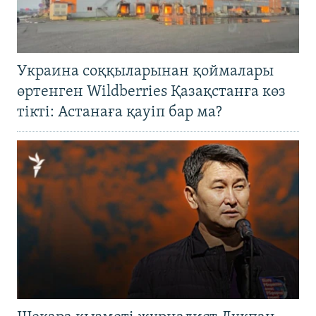
Украина соққыларынан қоймалары
өртенген Wildberries Қазақстанға көз
тікті: Астанаға қауіп бар ма?