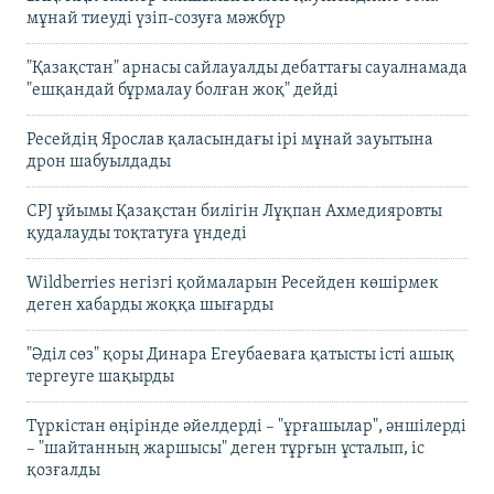
мұнай тиеуді үзіп-созуға мәжбүр
"Қазақстан" арнасы сайлауалды дебаттағы сауалнамада
"ешқандай бұрмалау болған жоқ" дейді
Ресейдің Ярослав қаласындағы ірі мұнай зауытына
дрон шабуылдады
CPJ ұйымы Қазақстан билігін Лұқпан Ахмедияровты
қудалауды тоқтатуға үндеді
Wildberries негізгі қоймаларын Ресейден көшірмек
деген хабарды жоққа шығарды
"Әділ сөз" қоры Динара Егеубаеваға қатысты істі ашық
тергеуге шақырды
Түркістан өңірінде әйелдерді – "ұрғашылар", әншілерді
– "шайтанның жаршысы" деген тұрғын ұсталып, іс
қозғалды