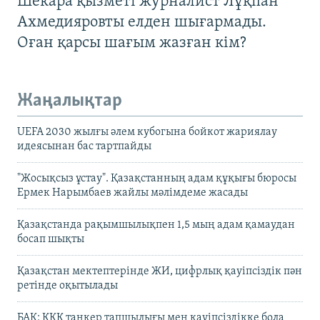
Шекара қызметі журналист Лұқпан
Ахмедияровты елден шығармады.
Оған қарсы шағым жазған кім?
Жаңалықтар
UEFA 2030 жылғы әлем кубогына бойкот жариялау
идеясынан бас тартпайды
"Жосықсыз ұстау". Қазақстанның адам құқығы бюросы
Ермек Нарымбаев жайлы мәлімдеме жасады
Қазақстанда рақымшылықпен 1,5 мың адам қамаудан
босап шықты
Қазақстан мектептерінде ЖИ, цифрлық қауіпсіздік пән
ретінде оқытылады
БАҚ: КҚК танкер тапшылығы мен қауіпсіздікке бола