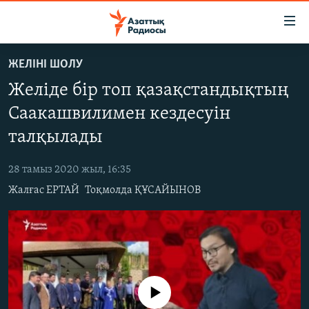
Accessibility
links
Skip
ЖЕЛІНІ ШОЛУ
to
ЖАҢАЛЫҚТАР
Желіде бір топ қазақстандықтың
main
САЯСАТ
content
Саакашвилимен кездесуін
AZATTYQTV
Skip
талқылады
to
ҚАҢТАР ОҚИҒАСЫ
main
28 тамыз 2020 жыл, 16:35
АДАМ ҚҰҚЫҚТАРЫ
Navigation
Жалғас ЕРТАЙ
Тоқмолда ҚҰСАЙЫНОВ
Skip
ӘЛЕУМЕТ
to
ӘЛЕМ
Search
АРНАЙЫ ЖОБАЛАР
Русский
No media source currently available