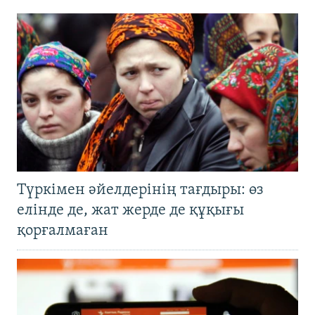
Түркімен әйелдерінің тағдыры: өз
елінде де, жат жерде де құқығы
қорғалмаған