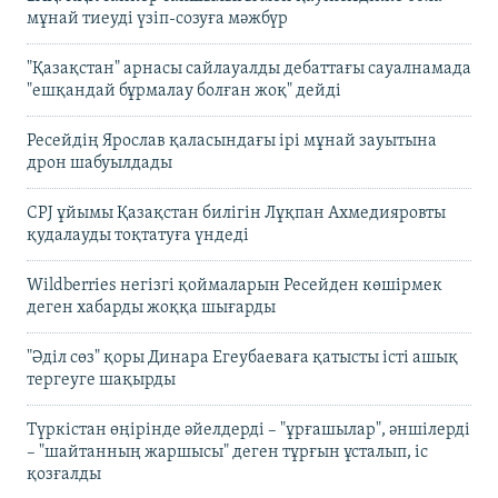
мұнай тиеуді үзіп-созуға мәжбүр
"Қазақстан" арнасы сайлауалды дебаттағы сауалнамада
"ешқандай бұрмалау болған жоқ" дейді
Ресейдің Ярослав қаласындағы ірі мұнай зауытына
дрон шабуылдады
CPJ ұйымы Қазақстан билігін Лұқпан Ахмедияровты
қудалауды тоқтатуға үндеді
Wildberries негізгі қоймаларын Ресейден көшірмек
деген хабарды жоққа шығарды
"Әділ сөз" қоры Динара Егеубаеваға қатысты істі ашық
тергеуге шақырды
Түркістан өңірінде әйелдерді – "ұрғашылар", әншілерді
– "шайтанның жаршысы" деген тұрғын ұсталып, іс
қозғалды