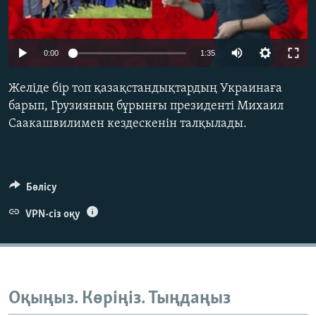
ЖАЗЫЛЫҢЫЗ
Auto
0:00
1:35
240p
Басқа тілдерде
Желіде бір топ қазақстандықтардың Украинаға
360p
барып, Грузияның бұрынғы президенті Михаил
Саакашвилимен кездескенін талқылады.
480p
Auto
240p
360p
480p
720p
720p
1080p
1080p
Бөлісу
VPN-сіз оқу
Оқыңыз. Көріңіз. Тыңдаңыз