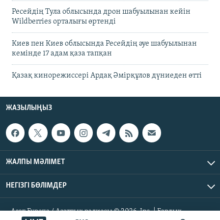
Ресейдің Тула облысында дрон шабуылынан кейін
Wildberries орталығы өртенді
Киев пен Киев облысында Ресейдің әуе шабуылынан
кемінде 17 адам қаза тапқан
Қазақ кинорежиссері Ардақ Әмірқұлов дүниеден өтті
ЖАЗЫЛЫҢЫЗ
ЖАЛПЫ МӘЛІМЕТ
НЕГІЗГІ БӨЛІМДЕР
Азат Еуропа / Азаттық радиосы © 2026, Inc. | Барлық