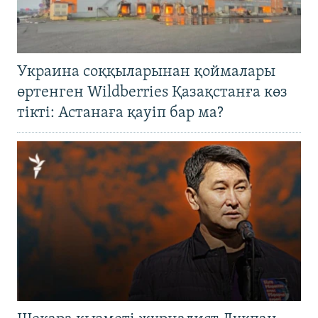
Украина соққыларынан қоймалары
өртенген Wildberries Қазақстанға көз
тікті: Астанаға қауіп бар ма?