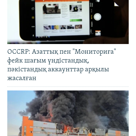
OCCRP: Азаттық пен "Мониториға"
фейк шағым үндістандық,
пәкістандық аккаунттар арқылы
жасалған