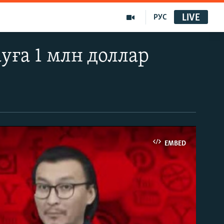
LIVE
РУС
уға 1 млн доллар
EMBED