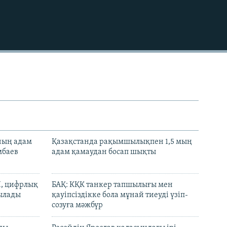
480p
720p
1080p
480p
нның адам
Қазақстанда рақымшылықпен 1,5 мың
мбаев
адам қамаудан босап шықты
И, цифрлық
БАҚ: КҚК танкер тапшылығы мен
тылады
қауіпсіздікке бола мұнай тиеуді үзіп-
созуға мәжбүр