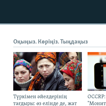
Оқыңыз. Көріңіз. Тыңдаңыз
Түркімен әйелдерінің
OCCRP:
тағдыры: өз елінде де, жат
"Монит