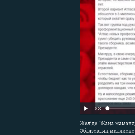
0:00
Желіде "Жаңа маманды
Әблязовтың миллионе