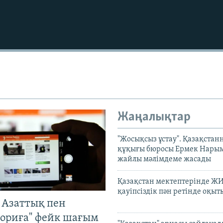
Auto
240p
360p
Жаңалықтар
720p
1080p
"Жосықсыз ұстау". Қазақста
құқығы бюросы Ермек Нары
жайлы мәлімдеме жасады
Қазақстан мектептерінде Ж
қауіпсіздік пән ретінде оқы
 Азаттық пен
ориға" фейк шағым