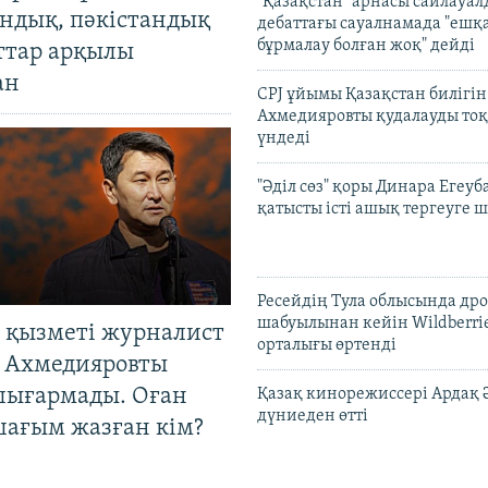
"Қазақстан" арнасы сайлауа
андық, пәкістандық
дебаттағы сауалнамада "ешқ
бұрмалау болған жоқ" дейді
ттар арқылы
ан
CPJ ұйымы Қазақстан билігі
Ахмедияровты қудалауды тоқ
үндеді
"Әділ сөз" қоры Динара Егеуб
қатысты істі ашық тергеуге
Ресейдің Тула облысында др
шабуылынан кейін Wildberri
 қызметі журналист
орталығы өртенді
 Ахмедияровты
шығармады. Оған
Қазақ кинорежиссері Ардақ 
дүниеден өтті
шағым жазған кім?