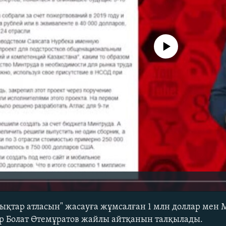
No media source currently avail
қтар атласын" жасауға жұмсалған 1 млн доллар мен 
р Болат Өтемұратов жайлы айтқанын талқылады.