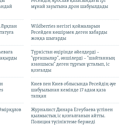
лды
Ресейдің Ярослав қаласындағы ірі
андай
мұнай зауытына дрон шабуылдады
н Лұқпан
Wildberries негізгі қоймаларын
татуға
Ресейден көшірмек деген хабарды
жоққа шығарды
аеваға
Түркістан өңірінде әйелдерді –
 шақырды
"ұрғашылар", әншілерді – "шайтанның
азаншысы" деген тұрғын ұсталып, іс
қозғалды
он
Киев пен Киев облысында Ресейдің әуе
es
шабуылынан кемінде 17 адам қаза
тапқан
Әмірқұлов
Журналист Динара Егеубаева үстінен
қылмыстық іс қозғалғанын айтты.
Полиция түсініктеме бермеді