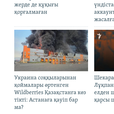
жерде де құқығы
үндіст
қорғалмаған
аккаун
жасалғ
Украина соққыларынан
Шекара
қоймалары өртенген
Лұқпан
Wildberries Қазақстанға көз
елден 
тікті: Астанаға қауіп бар
қарсы 
ма?