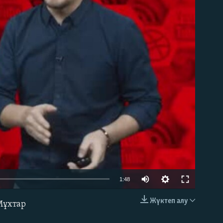
able
Auto
1:48
240p
Жүктеп алу
Мұхтар
EMBED
360p