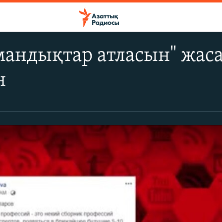
андықтар атласын" жаса
н