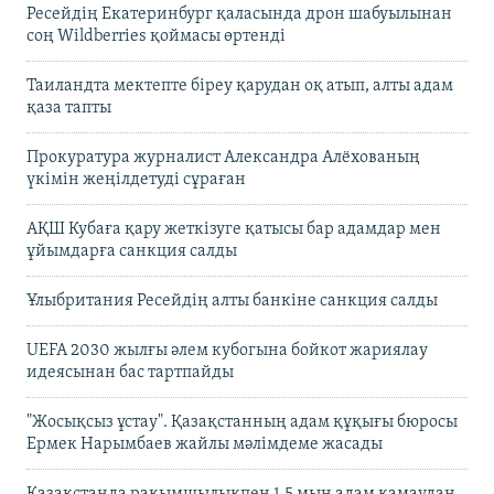
Ресейдің Екатеринбург қаласында дрон шабуылынан
соң Wildberries қоймасы өртенді
Таиландта мектепте біреу қарудан оқ атып, алты адам
қаза тапты
Прокуратура журналист Александра Алёхованың
үкімін жеңілдетуді сұраған
АҚШ Кубаға қару жеткізуге қатысы бар адамдар мен
ұйымдарға санкция салды
Ұлыбритания Ресейдің алты банкіне санкция салды
UEFA 2030 жылғы әлем кубогына бойкот жариялау
идеясынан бас тартпайды
"Жосықсыз ұстау". Қазақстанның адам құқығы бюросы
Ермек Нарымбаев жайлы мәлімдеме жасады
Қазақстанда рақымшылықпен 1,5 мың адам қамаудан