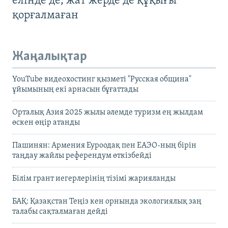
елінде де, жат жерде де құқығы
қорғалмаған
Жаңалықтар
YouTube видеохостинг қызметі "Русская община"
ұйымының екі арнасын бұғаттады
Орталық Азия 2025 жылы әлемде туризм ең жылдам
өскен өңір атанды
Пашинян: Армения Еуроодақ пен ЕАЭО-ның бірін
таңдау жайлы референдум өткізбейді
Білім грант иегерлерінің тізімі жарияланды
БАҚ: Қазақстан Теңіз кен орнында экологиялық заң
талабы сақталмаған дейді