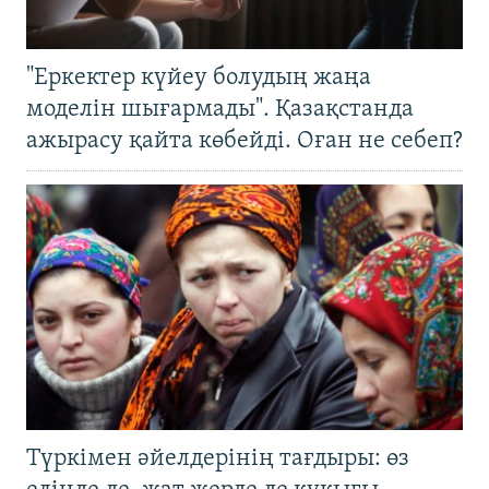
"Еркектер күйеу болудың жаңа
моделін шығармады". Қазақстанда
ажырасу қайта көбейді. Оған не себеп?
Түркімен әйелдерінің тағдыры: өз