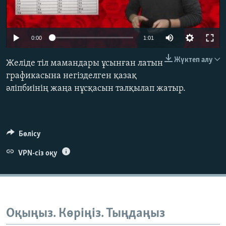
ЖАЗЫЛЫҢЫЗ
0:00
1:01
Басқа тілдерде
Жүктеп алу
Желіде тіл мамандары ұсынған латын
графикасына негізделген қазақ
әліпбиінің жаңа нұсқасын талқылап жатыр.
Бөлісу
VPN-сіз оқу
Оқыңыз. Көріңіз. Тыңдаңыз