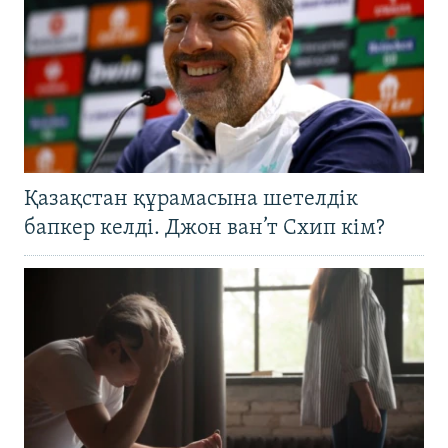
Қазақстан құрамасына шетелдік
бапкер келді. Джон ван’т Схип кім?