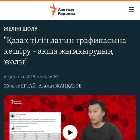
Accessibility
links
Skip
ЖЕЛІНІ ШОЛУ
to
ЖАҢАЛЫҚТАР
"Қазақ тілін латын графикасына
main
САЯСАТ
content
көшіру - ақша жымқырудың
AZATTYQTV
Skip
жолы"
to
ҚАҢТАР ОҚИҒАСЫ
main
6 қараша 2019 жыл, 16:57
АДАМ ҚҰҚЫҚТАРЫ
Navigation
Жалғас ЕРТАЙ
Азамат ЖАҢҚАТОВ
Skip
ӘЛЕУМЕТ
to
ӘЛЕМ
Search
АРНАЙЫ ЖОБАЛАР
Русский
No media source currently available