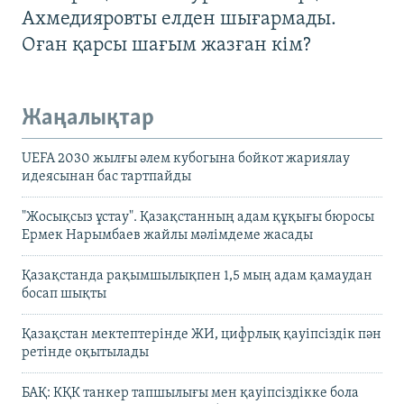
Ахмедияровты елден шығармады.
Оған қарсы шағым жазған кім?
Жаңалықтар
UEFA 2030 жылғы әлем кубогына бойкот жариялау
идеясынан бас тартпайды
"Жосықсыз ұстау". Қазақстанның адам құқығы бюросы
Ермек Нарымбаев жайлы мәлімдеме жасады
Қазақстанда рақымшылықпен 1,5 мың адам қамаудан
босап шықты
Қазақстан мектептерінде ЖИ, цифрлық қауіпсіздік пән
ретінде оқытылады
БАҚ: КҚК танкер тапшылығы мен қауіпсіздікке бола