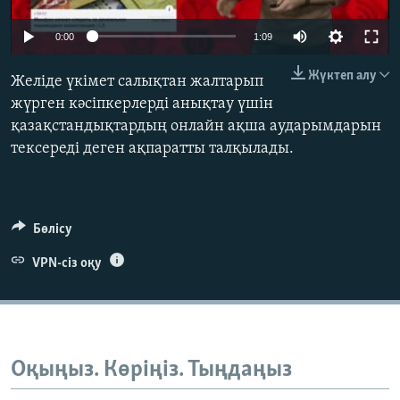
ЖАЗЫЛЫҢЫЗ
0:00
1:09
Жүктеп алу
Желіде үкімет салықтан жалтарып
Басқа тілдерде
жүрген кәсіпкерлерді анықтау үшін
қазақстандықтардың онлайн ақша аударымдарын
тексереді деген ақпаратты талқылады.
Бөлісу
VPN-сіз оқу
Оқыңыз. Көріңіз. Тыңдаңыз