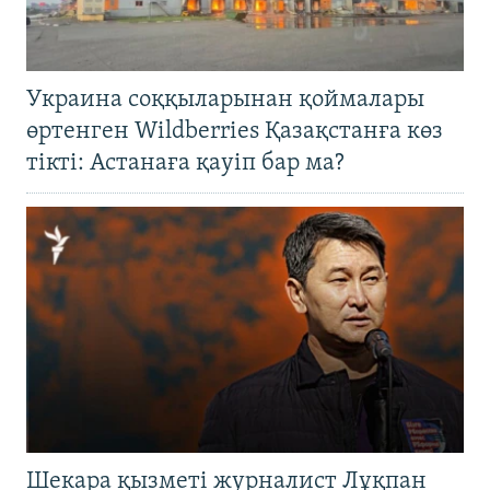
Украина соққыларынан қоймалары
өртенген Wildberries Қазақстанға көз
тікті: Астанаға қауіп бар ма?
Шекара қызметі журналист Лұқпан