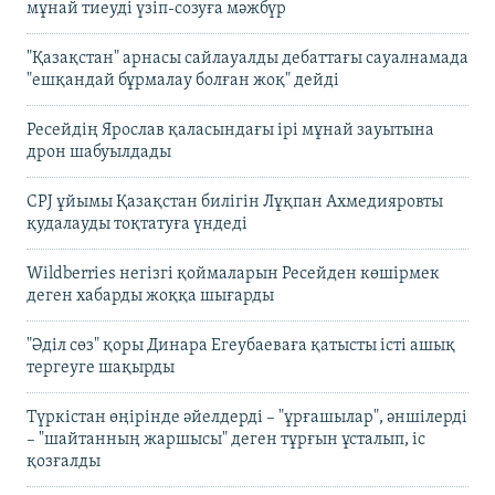
мұнай тиеуді үзіп-созуға мәжбүр
"Қазақстан" арнасы сайлауалды дебаттағы сауалнамада
"ешқандай бұрмалау болған жоқ" дейді
Ресейдің Ярослав қаласындағы ірі мұнай зауытына
дрон шабуылдады
CPJ ұйымы Қазақстан билігін Лұқпан Ахмедияровты
қудалауды тоқтатуға үндеді
Wildberries негізгі қоймаларын Ресейден көшірмек
деген хабарды жоққа шығарды
"Әділ сөз" қоры Динара Егеубаеваға қатысты істі ашық
тергеуге шақырды
Түркістан өңірінде әйелдерді – "ұрғашылар", әншілерді
– "шайтанның жаршысы" деген тұрғын ұсталып, іс
қозғалды