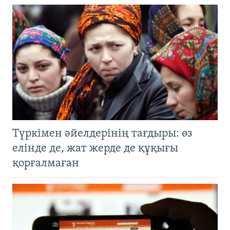
Түркімен әйелдерінің тағдыры: өз
елінде де, жат жерде де құқығы
қорғалмаған