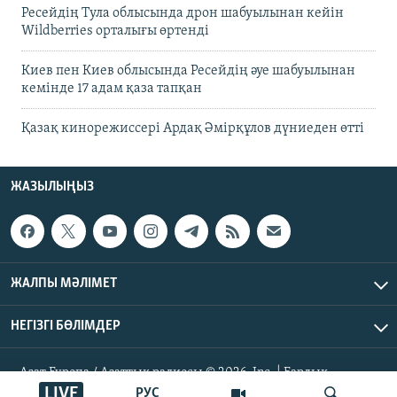
Ресейдің Тула облысында дрон шабуылынан кейін
Wildberries орталығы өртенді
Киев пен Киев облысында Ресейдің әуе шабуылынан
кемінде 17 адам қаза тапқан
Қазақ кинорежиссері Ардақ Әмірқұлов дүниеден өтті
ЖАЗЫЛЫҢЫЗ
ЖАЛПЫ МӘЛІМЕТ
НЕГІЗГІ БӨЛІМДЕР
Азат Еуропа / Азаттық радиосы © 2026, Inc. | Барлық
құқықтары қорғалған
LIVE
РУС