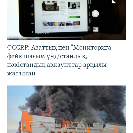
OCCRP: Азаттық пен "Мониториға"
фейк шағым үндістандық,
пәкістандық аккаунттар арқылы
жасалған