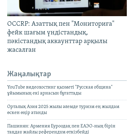
OCCRP: Азаттық пен "Мониториға"
фейк шағым үндістандық,
пәкістандық аккаунттар арқылы
жасалған
Жаңалықтар
YouTube видеохостинг қызметі "Русская община"
ұйымының екі арнасын бұғаттады
Орталық Азия 2025 жылы әлемде туризм ең жылдам
өскен өңір атанды
Пашинян: Армения Еуроодақ пен ЕАЭО-ның бірін
таңдау жайлы референдум өткізбейді