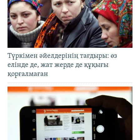
Түркімен әйелдерінің тағдыры: өз
елінде де, жат жерде де құқығы
қорғалмаған