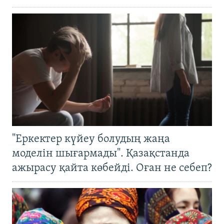
"Еркектер күйеу болудың жаңа
моделін шығармады". Қазақстанда
ажырасу қайта көбейді. Оған не себеп?