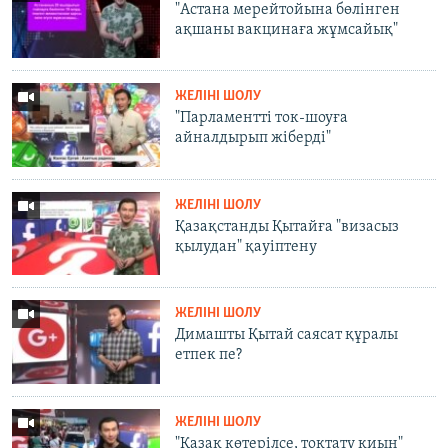
"Астана мерейтойына бөлінген
ақшаны вакцинаға жұмсайық"
ЖЕЛІНІ ШОЛУ
"Парламентті ток-шоуға
айналдырып жіберді"
ЖЕЛІНІ ШОЛУ
Қазақстанды Қытайға "визасыз
қылудан" қауіптену
ЖЕЛІНІ ШОЛУ
Димашты Қытай саясат құралы
етпек пе?
ЖЕЛІНІ ШОЛУ
"Қазақ көтерілсе, тоқтату қиын"