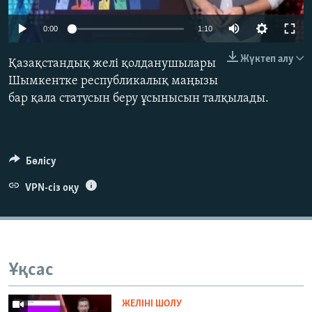
ЖАЗЫЛЫҢЫЗ
0:00
1:10
Жүктеп алу
Қазақстандық желі қолданушылары
Басқа тілдерде
Шымкентке республикалық маңызы
бар қала статусын беру ұсынысын талқылады.
Бөлісу
VPN-сіз оқу
Ұқсас
ЖЕЛІНІ ШОЛУ