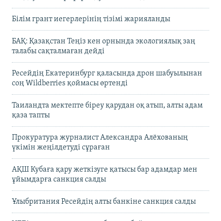
Білім грант иегерлерінің тізімі жарияланды
БАҚ: Қазақстан Теңіз кен орнында экологиялық заң
талабы сақталмаған дейді
Ресейдің Екатеринбург қаласында дрон шабуылынан
соң Wildberries қоймасы өртенді
Таиландта мектепте біреу қарудан оқ атып, алты адам
қаза тапты
Прокуратура журналист Александра Алёхованың
үкімін жеңілдетуді сұраған
АҚШ Кубаға қару жеткізуге қатысы бар адамдар мен
ұйымдарға санкция салды
Ұлыбритания Ресейдің алты банкіне санкция салды