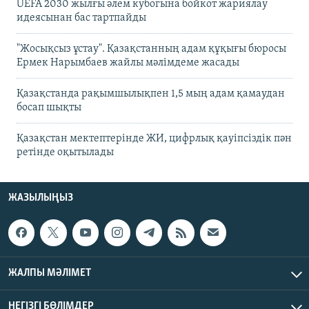
UEFA 2030 жылғы әлем кубогына бойкот жариялау
идеясынан бас тартпайды
"Жосықсыз ұстау". Қазақстанның адам құқығы бюросы
Ермек Нарымбаев жайлы мәлімдеме жасады
Қазақстанда рақымшылықпен 1,5 мың адам қамаудан
босап шықты
Қазақстан мектептерінде ЖИ, цифрлық қауіпсіздік пән
ретінде оқытылады
ЖАЗЫЛЫҢЫЗ
ЖАЛПЫ МӘЛІМЕТ
НЕГІЗГІ БӨЛІМДЕР