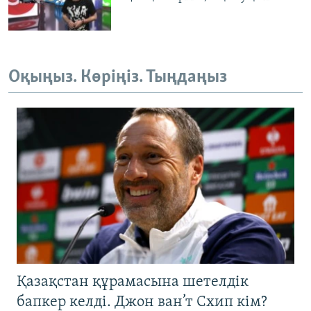
Оқыңыз. Көріңіз. Тыңдаңыз
Қазақстан құрамасына шетелдік
бапкер келді. Джон ван’т Схип кім?