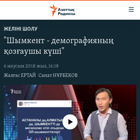
Accessibility
links
Skip
ЖЕЛІНІ ШОЛУ
to
ЖАҢАЛЫҚТАР
"Шымкент - демографияның
main
САЯСАТ
content
қозғаушы күші"
AZATTYQTV
Skip
to
6 маусым 2018 жыл, 16:18
ҚАҢТАР ОҚИҒАСЫ
main
Жалғас ЕРТАЙ
Санат НҰРБЕКОВ
АДАМ ҚҰҚЫҚТАРЫ
Navigation
Skip
ӘЛЕУМЕТ
to
ӘЛЕМ
Search
АРНАЙЫ ЖОБАЛАР
No media source currently available
Русский