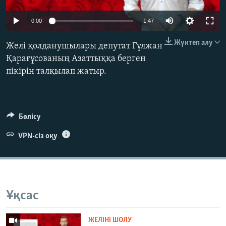
ЖАЗЫЛЫҢЫЗ
0:00
1:47
Жүктеп алу
Желі қолданушылары депутат Гүлжан
Басқа тілдерде
Қарағұсованың Азаттыққа берген
пікірін талқылап жатыр.
Бөлісу
VPN-сіз оқу
Ұқсас
ЖЕЛІНІ ШОЛУ