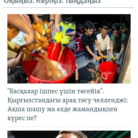
Оқыңыз. Көріңіз. Тыңдаңыз
"Басқалар ішпес үшін төгейік".
Қырғызстандағы арақ төгу челленджі:
Ақша шашу ма әлде жамандықпен
күрес пе?