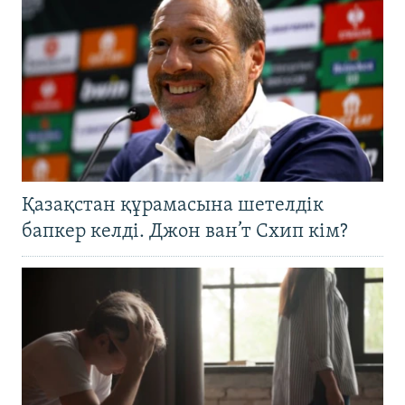
Қазақстан құрамасына шетелдік
бапкер келді. Джон ван’т Схип кім?