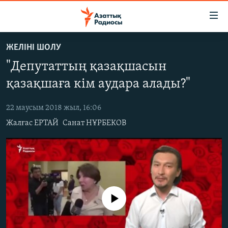
Accessibility
links
Skip
ЖЕЛІНІ ШОЛУ
to
ЖАҢАЛЫҚТАР
"Депутаттың қазақшасын
main
САЯСАТ
content
қазақшаға кім аудара алады?"
AZATTYQTV
Skip
to
22 маусым 2018 жыл, 16:06
ҚАҢТАР ОҚИҒАСЫ
main
Жалғас ЕРТАЙ
Санат НҰРБЕКОВ
АДАМ ҚҰҚЫҚТАРЫ
Navigation
Skip
ӘЛЕУМЕТ
to
ӘЛЕМ
Search
АРНАЙЫ ЖОБАЛАР
No media source currently available
Русский