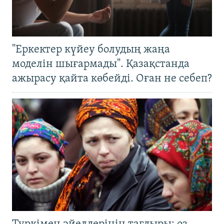
"Еркектер күйеу болудың жаңа
моделін шығармады". Қазақстанда
ажырасу қайта көбейді. Оған не себеп?