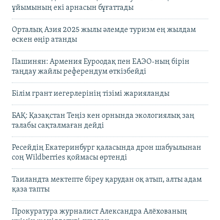
ұйымының екі арнасын бұғаттады
Орталық Азия 2025 жылы әлемде туризм ең жылдам
өскен өңір атанды
Пашинян: Армения Еуроодақ пен ЕАЭО-ның бірін
таңдау жайлы референдум өткізбейді
Білім грант иегерлерінің тізімі жарияланды
БАҚ: Қазақстан Теңіз кен орнында экологиялық заң
талабы сақталмаған дейді
Ресейдің Екатеринбург қаласында дрон шабуылынан
соң Wildberries қоймасы өртенді
Таиландта мектепте біреу қарудан оқ атып, алты адам
қаза тапты
Прокуратура журналист Александра Алёхованың