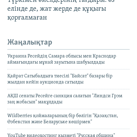
Түркімен әйелдерінің тағдыры: өз
елінде де, жат жерде де құқығы
қорғалмаған
Жаңалықтар
Украина Ресейдің Самара облысы мен Краснодар
аймағындағы мұнай зауытына шабуылдады
Қайрат Сатыбалдыға тиесілі "Байсат" базары бір
жылдан кейін аукционда сатылды
АҚШ сенаты Ресейге санкция салатын "Линдси Грэм
заң жобасын" мақұлдады
Wildberries қоймаларының бір бөлігін "Қазақстан,
Өзбекстан және Беларуське көшірмек"
YouTube видеохостинг қызметі "Русская община"