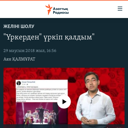
Accessibility
links
Skip
ЖЕЛІНІ ШОЛУ
to
ЖАҢАЛЫҚТАР
"Үркерден" үркіп қалдым"
main
САЯСАТ
content
AZATTYQTV
Skip
29 маусым 2018 жыл, 16:56
to
Аян ҚАЛМҰРАТ
ҚАҢТАР ОҚИҒАСЫ
main
АДАМ ҚҰҚЫҚТАРЫ
Navigation
Skip
ӘЛЕУМЕТ
to
ӘЛЕМ
Search
No media source currently available
АРНАЙЫ ЖОБАЛАР
Русский