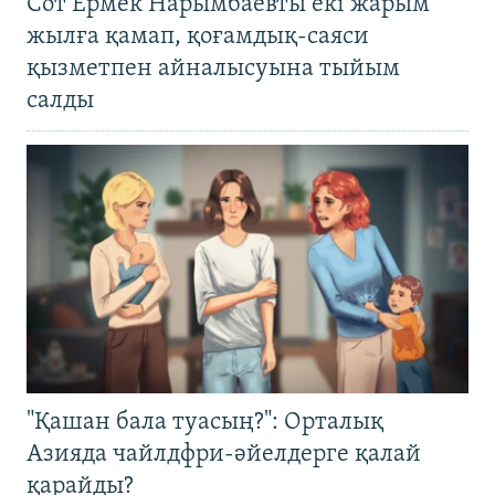
Сот Ермек Нарымбаевты екі жарым
жылға қамап, қоғамдық-саяси
қызметпен айналысуына тыйым
салды
"Қашан бала туасың?": Орталық
Азияда чайлдфри-әйелдерге қалай
қарайды?