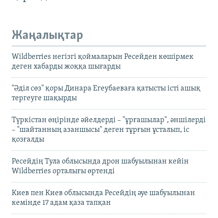
Жаңалықтар
Wildberries негізгі қоймаларын Ресейден көшірмек
деген хабарды жоққа шығарды
"Әділ сөз" қоры Динара Егеубаеваға қатысты істі ашық
тергеуге шақырды
Түркістан өңірінде әйелдерді – "ұрғашылар", әншілерді
– "шайтанның азаншысы" деген тұрғын ұсталып, іс
қозғалды
Ресейдің Тула облысында дрон шабуылынан кейін
Wildberries орталығы өртенді
Киев пен Киев облысында Ресейдің әуе шабуылынан
кемінде 17 адам қаза тапқан