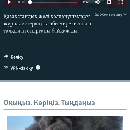
0:00
1:32
ЖАЗЫЛЫҢЫЗ
Жүктеп алу
Қазақстандық желі қолданушылары
журналистердің кәсіби мерекесін әлі
талқылап отырғаны байқалады.
Басқа тілдерде
Бөлісу
VPN-сіз оқу
Оқыңыз. Көріңіз. Тыңдаңыз