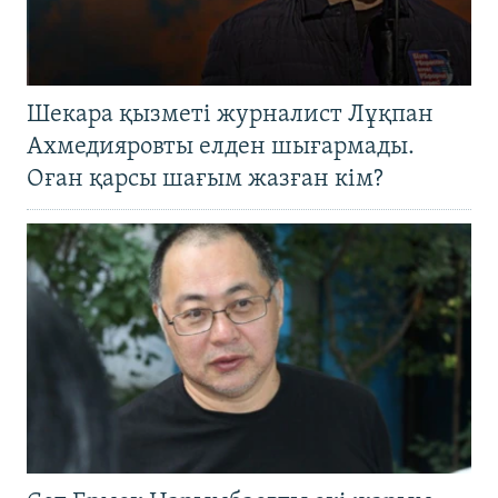
Шекара қызметі журналист Лұқпан
Ахмедияровты елден шығармады.
Оған қарсы шағым жазған кім?