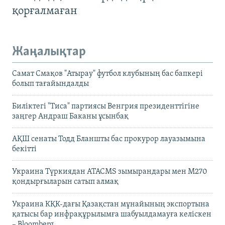
қорғалмаған
Жаңалықтар
Самат Смақов "Атырау" футбол клубының бас бапкері
болып тағайындалды
Биліктегі "Тиса" партиясы Венгрия президенттігіне
заңгер Андраш Баканы ұсынбақ
АҚШ сенаты Тодд Бланшты бас прокурор лауазымына
бекітті
Украина Түркиядан ATACMS зымырандары мен M270
қондырғыларын сатып алмақ
Украина КҚК-дағы Қазақстан мұнайының экспортына
қатысы бар инфрақұрылымға шабуылдамауға келіскен
– Bloomberg