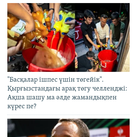
"Басқалар ішпес үшін төгейік".
Қырғызстандағы арақ төгу челленджі:
Ақша шашу ма әлде жамандықпен
күрес пе?