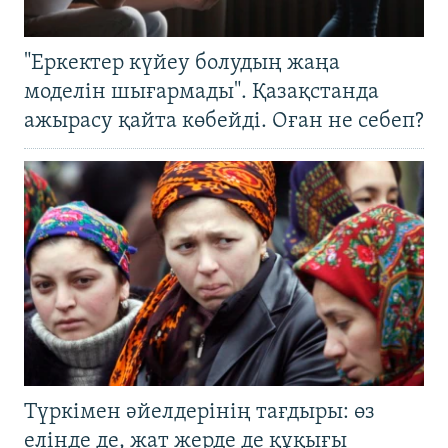
"Еркектер күйеу болудың жаңа
моделін шығармады". Қазақстанда
ажырасу қайта көбейді. Оған не себеп?
Түркімен әйелдерінің тағдыры: өз
елінде де, жат жерде де құқығы