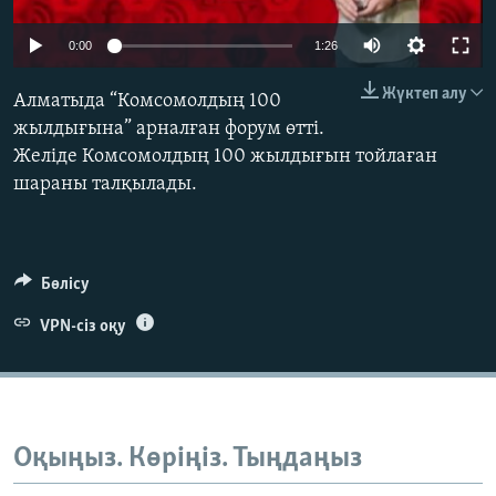
ЖАЗЫЛЫҢЫЗ
0:00
1:26
Жүктеп алу
Алматыда “Комсомолдың 100
Басқа тілдерде
жылдығына” арналған форум өтті.
Желіде Комсомолдың 100 жылдығын тойлаған
шараны талқылады.
Бөлісу
VPN-сіз оқу
Оқыңыз. Көріңіз. Тыңдаңыз