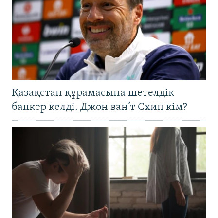
Қазақстан құрамасына шетелдік
бапкер келді. Джон ван’т Схип кім?