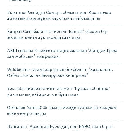
Украина Ресейдің Самара облысы мен Краснодар
аймағындағы мұнай зауытына шабуылдады
Қайрат Сатыбалдыға тиесілі "Байсат" базары бір
жылдан кейін аукционда сатылды
АҚШ сенаты Ресейге санкция салатын "Линдси Грэм
заң жобасын" мақұлдады
Wildberries қоймаларының бір бөлігін "Қазақстан,
Өзбекстан және Беларуське көшірмек"
YouTube видеохостинг қызметі "Русская община"
ұйымының екі арнасын бұғаттады
Орталық Азия 2025 жылы әлемде туризм ең жылдам
өскен өңір атанды
Пашинян: Армения Еуроодақ пен ЕАЭО-ның бірін