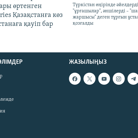
Түркістан өңірінде әйелдерді
ары өртенген
"ұрғашылар", әншілерді – "
ries Қазақстанға көз
жаршысы" деген тұрғын ұстал
Астанаға қауіп бар
қозғалды
БӨЛІМДЕР
ЖАЗЫЛЫҢЫЗ
р
әлемде
зия