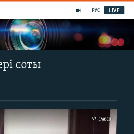
LIVE
РУС
рі соты
EMBED