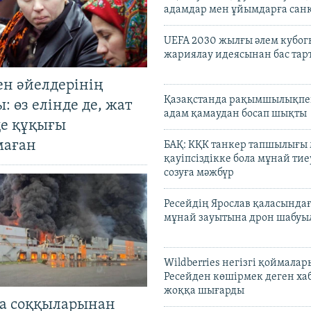
адамдар мен ұйымдарға сан
UEFA 2030 жылғы әлем кубог
жариялау идеясынан бас та
ен әйелдерінің
Қазақстанда рақымшылықпен
: өз елінде де, жат
адам қамаудан босап шықты
де құқығы
маған
БАҚ: КҚК танкер тапшылығы
қауіпсіздікке бола мұнай тиеу
созуға мәжбүр
Ресейдің Ярослав қаласындағ
мұнай зауытына дрон шабуы
Wildberries негізгі қоймала
Ресейден көшірмек деген ха
жоққа шығарды
а соққыларынан