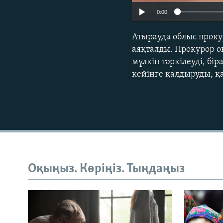
0:00
Атырауда облыс проку
аяқталды. Прокурор о
мүлкін тәркілеуді, б
кейінге қалдыруды, қа
Оқыңыз. Көріңіз. Тыңдаңыз