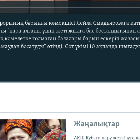
рорының бұрынғы көмекшісі Лейла Смадьяроваға қаты
ны "пара алғаны үшін жеті жылға бас бостандығынан 
ірақ кәмелетке толмаған балалары барын ескеріп жаза
маудан босатуды" өтінді. Сот үкімі 10 ақпанда шығады
Жаңалықтар
АҚШ Кубаға қару жеткізуге қ