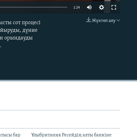
1:24
Жүктеп алу
сты сот процесі
EMBED
айыруды, дүние
сын орындауды
.
атысы бар
Ұлыбритания Ресейдің алты банкіне