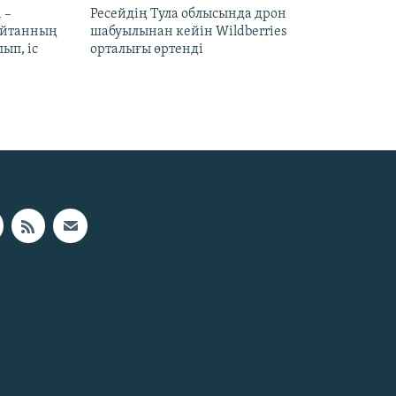
 –
Ресейдің Тула облысында дрон
шайтанның
шабуылынан кейін Wildberries
ып, іс
орталығы өртенді