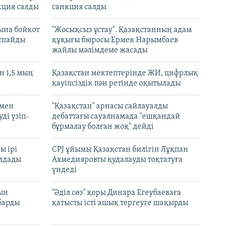
кция салды
санкция салды
ына бойкот
"Жосықсыз ұстау". Қазақстанның адам
ртпайды
құқығы бюросы Ермек Нарымбаев
жайлы мәлімдеме жасады
 1,5 мың
Қазақстан мектептерінде ЖИ, цифрлық
қауіпсіздік пән ретінде оқытылады
 мен
"Қазақстан" арнасы сайлауалды
ді үзіп-
дебаттағы сауалнамада "ешқандай
бұрмалау болған жоқ" дейді
ы ірі
CPJ ұйымы Қазақстан билігін Лұқпан
лдады
Ахмедияровты қудалауды тоқтатуға
үндеді
рын
"Әділ сөз" қоры Динара Егеубаеваға
барды
қатысты істі ашық тергеуге шақырды