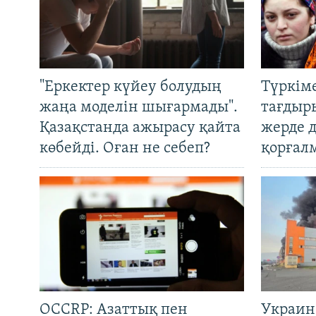
"Еркектер күйеу болудың
Түркім
жаңа моделін шығармады".
тағдыры
Қазақстанда ажырасу қайта
жерде 
көбейді. Оған не себеп?
қорғал
OCCRP: Азаттық пен
Украин