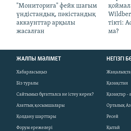
"Мониториға" фейк шағым
қоймал
үндістандық, пәкістандық
Wildber
аккаунттар арқылы
тікті: 
жасалған
ма?
ЖАЛПЫ МӘЛІМЕТ
НЕГІЗГІ 
Хабарласыңыз
Жаңалықта
Біз туралы
Қазақстан
Русский
Сайтымыз бұғатталса не істеу керек?
Қазақтар - 
Азаттық қосымшалары
Орталық А
ЖАЗЫЛЫҢЫЗ
Қолдану шарттары
Ресей
Форум ережелері
Қытай