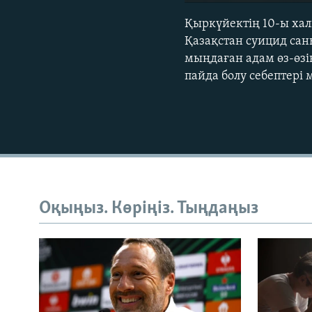
Қыркүйектің 10-ы хал
Қазақстан суицид сан
мыңдаған адам өз-өзін
пайда болу себептері
Оқыңыз. Көріңіз. Тыңдаңыз