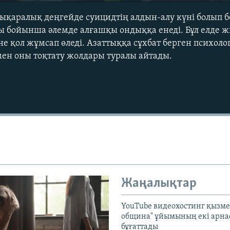
ықаралық деңгейде суицидтің алдын-алу күні болып бе
ы бойынша әлемде алғашқы ондыққа енеді. Бұл елде 
е қол жұмсап өледі. Азаттыққа сұхбат берген психоло
 мен оны тоқтату жолдары туралы айтады.
Жаңалықтар
YouTube видеохостинг қызмет
община" ұйымының екі арн
бұғаттады