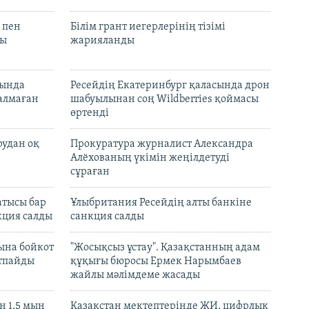
 пен
Білім грант иегерлерінің тізімі
лы
жарияланды
нында
Ресейдің Екатеринбург қаласында дрон
талмаған
шабуылынан соң Wildberries қоймасы
өртенді
рудан оқ
Прокуратура журналист Александра
Алёхованың үкімін жеңілдетуді
сұраған
атысы бар
Ұлыбритания Ресейдің алты банкіне
кция салды
санкция салды
ына бойкот
"Жосықсыз ұстау". Қазақстанның адам
ртпайды
құқығы бюросы Ермек Нарымбаев
жайлы мәлімдеме жасады
 1,5 мың
Қазақстан мектептерінде ЖИ, цифрлық