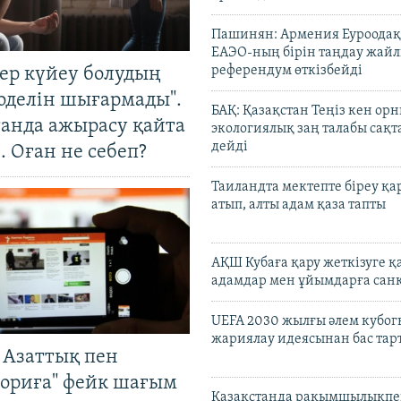
Пашинян: Армения Еуроодақ
ЕАЭО-ның бірін таңдау жай
референдум өткізбейді
тер күйеу болудың
оделін шығармады".
БАҚ: Қазақстан Теңіз кен ор
танда ажырасу қайта
экологиялық заң талабы сақ
дейді
. Оған не себеп?
Таиландта мектепте біреу қа
атып, алты адам қаза тапты
АҚШ Кубаға қару жеткізуге қ
адамдар мен ұйымдарға сан
UEFA 2030 жылғы әлем кубог
жариялау идеясынан бас та
 Азаттық пен
ориға" фейк шағым
Қазақстанда рақымшылықпен