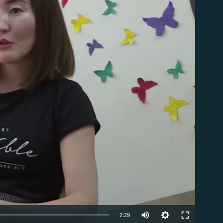
able
2:29