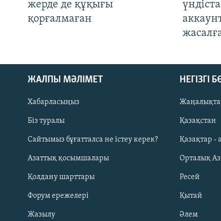
жерде де құқығы
үндіст
қорғалмаған
аккаун
жасалғ
ЖАЛПЫ МӘЛІМЕТ
НЕГІЗГІ 
Хабарласыңыз
Жаңалықта
Біз туралы
Қазақстан
Русский
Сайтымыз бұғатталса не істеу керек?
Қазақтар - 
Азаттық қосымшалары
Орталық А
ЖАЗЫЛЫҢЫЗ
Қолдану шарттары
Ресей
Форум ережелері
Қытай
Жазылу
Әлем