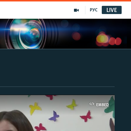
LIVE
РУС
EMBED