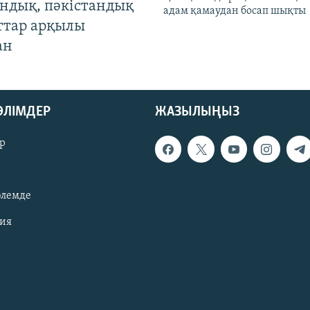
андық, пәкістандық
адам қамаудан босап шықты
ттар арқылы
ан
БӨЛІМДЕР
ЖАЗЫЛЫҢЫЗ
р
әлемде
зия