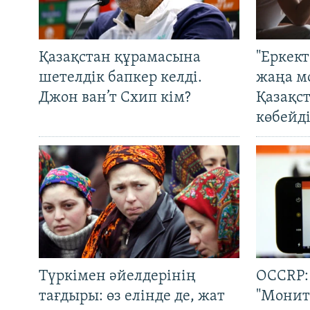
Қазақстан құрамасына
"Еркек
шетелдік бапкер келді.
жаңа м
Джон ван’т Схип кім?
Қазақс
көбейді
Түркімен әйелдерінің
OCCRP:
тағдыры: өз елінде де, жат
"Монит