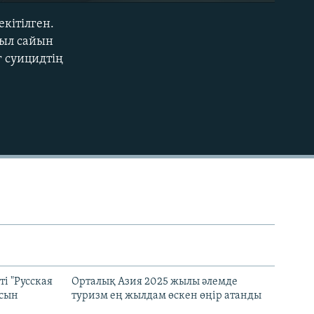
кітілген.
EMBED
жыл сайын
г суицидтің
і "Русская
Орталық Азия 2025 жылы әлемде
асын
туризм ең жылдам өскен өңір атанды