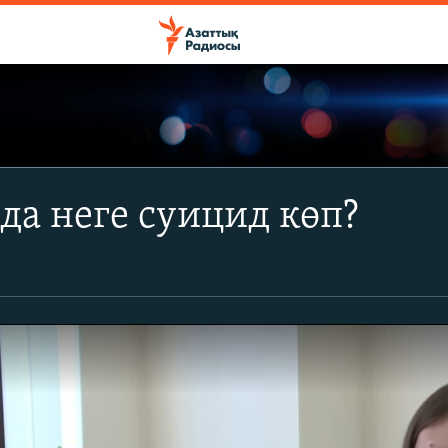
да неге суицид көп?