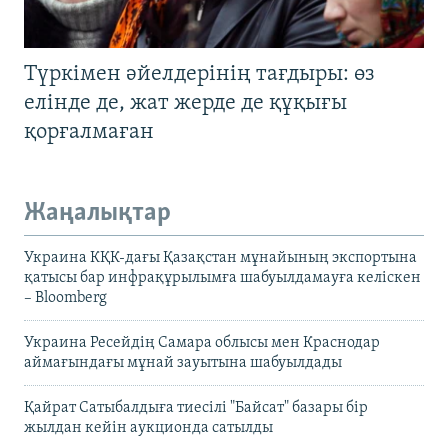
Түркімен әйелдерінің тағдыры: өз
елінде де, жат жерде де құқығы
қорғалмаған
Жаңалықтар
Украина КҚК-дағы Қазақстан мұнайының экспортына
қатысы бар инфрақұрылымға шабуылдамауға келіскен
– Bloomberg
Украина Ресейдің Самара облысы мен Краснодар
аймағындағы мұнай зауытына шабуылдады
Қайрат Сатыбалдыға тиесілі "Байсат" базары бір
жылдан кейін аукционда сатылды