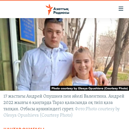
Accessibility
links
Skip
to
ЖАҢАЛЫҚТАР
main
САЯСАТ
content
AZATTYQTV
Skip
to
ҚАҢТАР ОҚИҒАСЫ
main
АДАМ ҚҰҚЫҚТАРЫ
Navigation
Skip
ӘЛЕУМЕТ
to
ӘЛЕМ
Search
17 жастағы Андрей Опушиев пен әйелі Валентина. Андрей
2022 жылғы 6 қаңтарда Тараз қаласында оқ тиіп қаза
АРНАЙЫ ЖОБАЛАР
тапқан. Отбасы архивіндегі сурет.
Фото:Photo courtesy by
Olesya Opushieva (Courtesy Photo)
Русский