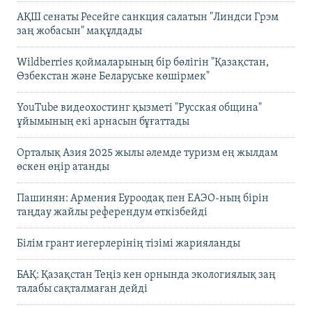
АҚШ сенаты Ресейге санкция салатын "Линдси Грэм
заң жобасын" мақұлдады
Wildberries қоймаларының бір бөлігін "Қазақстан,
Өзбекстан және Беларуське көшірмек"
YouTube видеохостинг қызметі "Русская община"
ұйымының екі арнасын бұғаттады
Орталық Азия 2025 жылы әлемде туризм ең жылдам
өскен өңір атанды
Пашинян: Армения Еуроодақ пен ЕАЭО-ның бірін
таңдау жайлы референдум өткізбейді
Білім грант иегерлерінің тізімі жарияланды
БАҚ: Қазақстан Теңіз кен орнында экологиялық заң
талабы сақталмаған дейді