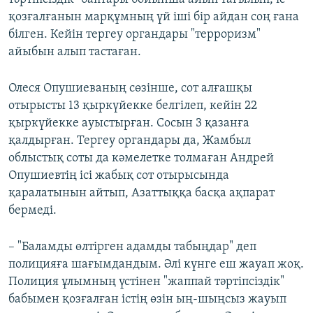
қозғалғанын марқұмның үй іші бір айдан соң ғана
білген. Кейін тергеу органдары "терроризм"
айыбын алып тастаған.
Олеся Опушиеваның сөзінше, сот алғашқы
отырысты 13 қыркүйекке белгілеп, кейін 22
қыркүйекке ауыстырған. Сосын 3 қазанға
қалдырған. Тергеу органдары да, Жамбыл
облыстық соты да кәмелетке толмаған Андрей
Опушиевтің ісі жабық сот отырысында
қаралатынын айтып, Азаттыққа басқа ақпарат
бермеді.
– "Баламды өлтірген адамды табыңдар" деп
полицияға шағымдандым. Әлі күнге еш жауап жоқ.
Полиция ұлымның үстінен "жаппай тәртіпсіздік"
бабымен қозғалған істің өзін ың-шыңсыз жауып