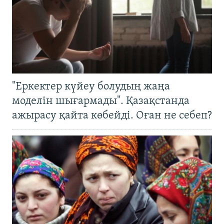
"Еркектер күйеу болудың жаңа
моделін шығармады". Қазақстанда
ажырасу қайта көбейді. Оған не себеп?