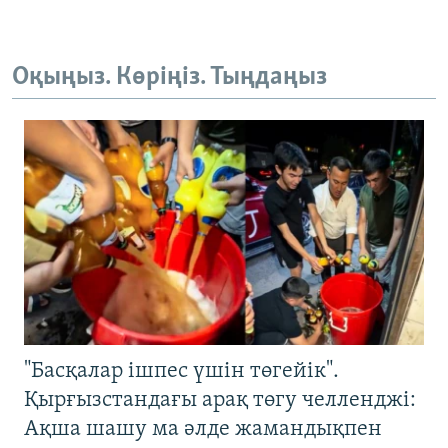
Оқыңыз. Көріңіз. Тыңдаңыз
"Басқалар ішпес үшін төгейік".
Қырғызстандағы арақ төгу челленджі:
Ақша шашу ма әлде жамандықпен