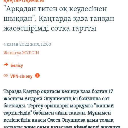
ҚАҢТАР ОҚИҒАСЫ
ЖАЗЫЛЫҢЫЗ
"Арқадан тиген оқ кеудесінен
шыққан". Қаңтарда қаза тапқан
жасөспірімді сотқа тартты
Басқа тілдерде
4 қазан 2022 жыл, 12:03
Жаңагүл ЖҮРСІН
Бөлісу
VPN-сіз оқу
Таразда Қаңтар оқиғасы кезінде қаза болған 17
жастағы Андрей Опушиевтің ісі бойынша сот
басталды. Тергеу орындары марқұмға "жаппай
тәртіпсіздік" бабымен айып таққан. Мұнымен
келіспейтін анасы Олеся Опушиева ұлын толық
ақтауды және оның қазасына кінәлілерді жауапқа