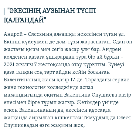
"ӘКЕСІНІҢ АУЗЫНАН ТҮСІП
ҚАЛҒАНДАЙ"
Андрей – Олесяның алғашқы некесінен туған ұл.
Екінші күйеуімен де дәм-тұзы жараспаған. Одан он
жастағы қызы мен сегіз жасар ұлы бар. Андрей
көлденең қазаға ұшырардан тура бір ай бұрын –
2021 жылғы 7 желтоқсанда отау құрыпты. Күйеуі
қаза тапқан соң төрт айдан кейін босанған
Валентинаның жасы қазір 17-де. Тараздағы сервис
және технология колледжінде аспаз
мамандығында оқитын Валентина Опушиева қазір
енесімен бірге тұрып жатыр. Жетімдер үйінде
өскен Валентинаның да, әкесінен құрсақта
жатқанда айрылған кішкентай Тимурдың да Олеся
Опушиевадан өзге жақыны жоқ.