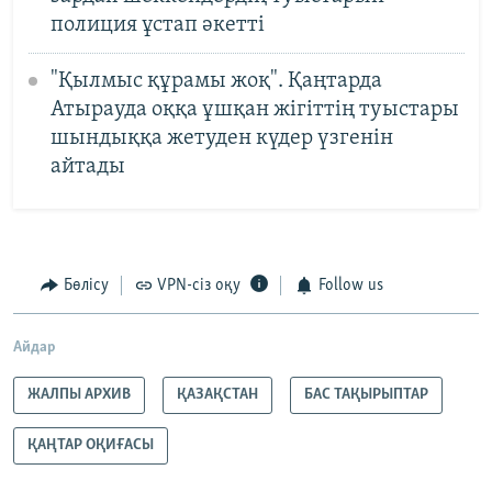
полиция ұстап әкетті
"Қылмыс құрамы жоқ". Қаңтарда
Атырауда оққа ұшқан жігіттің туыстары
шындыққа жетуден күдер үзгенін
айтады
Бөлісу
VPN-сіз оқу
Follow us
Айдар
ЖАЛПЫ АРХИВ
ҚАЗАҚСТАН
БАС ТАҚЫРЫПТАР
ҚАҢТАР ОҚИҒАСЫ