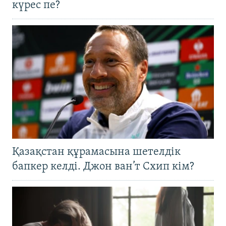
күрес пе?
Қазақстан құрамасына шетелдік
бапкер келді. Джон ван’т Схип кім?