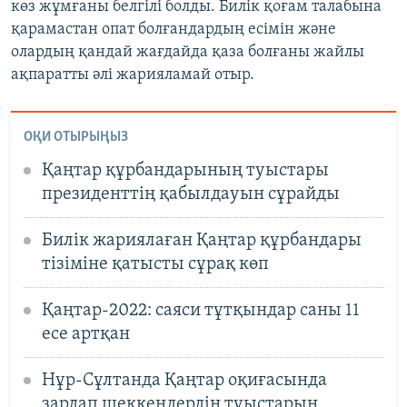
көз жұмғаны белгілі болды. Билік қоғам талабына
қарамастан опат болғандардың есімін және
олардың қандай жағдайда қаза болғаны жайлы
ақпаратты әлі жарияламай отыр.
ОҚИ ОТЫРЫҢЫЗ
Қаңтар құрбандарының туыстары
президенттің қабылдауын сұрайды
Билік жариялаған Қаңтар құрбандары
тізіміне қатысты сұрақ көп
Қаңтар-2022: саяси тұтқындар саны 11
есе артқан
Нұр-Сұлтанда Қаңтар оқиғасында
зардап шеккендердің туыстарын