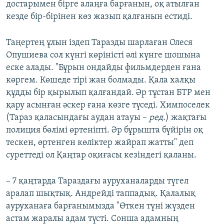
достарымен бірге алаңға барғанын, оқ атылған
кезде бір-бірінен көз жазып қалғанын естиді.
Таңертең ұлын іздеп Таразды шарлаған Олеся
Опушиева сол күнгі көріністі әлі күнге шошына
еске алады. "Бұрын ондайды фильмдерден ғана
көргем. Көшеде тірі жан болмады. Қала халқы
құдды бір қырылып қалғандай. Әр тұстан БТР мен
қару асынған әскер ғана көзге түседі. Химпоселек
(Тараз қаласындағы аудан атауы –
ред.
) жақтағы
полиция бөлімі өртеніпті. Әр бұрышта бүйірін оқ
тескен, өртенген көліктер жайрап жатты" деп
суреттеді ол Қаңтар оқиғасы кезіндегі қаланы.
– 7 қаңтарда Тараздағы ауруханаларды түгел
аралап шықтық. Андрейді таппадық. Қалалық
ауруханаға барғанымызда "Өткен түні жүзден
астам жаралы адам түсті. Сонша адамның