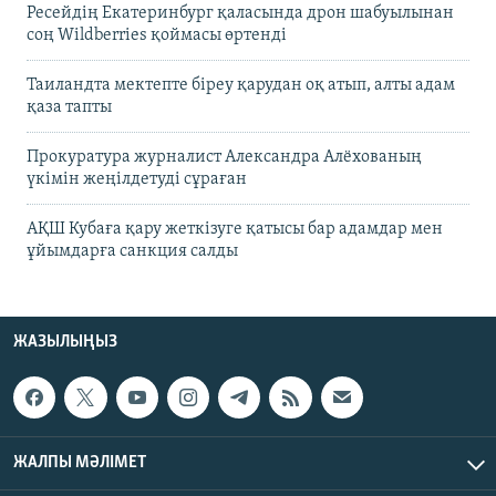
Ресейдің Екатеринбург қаласында дрон шабуылынан
соң Wildberries қоймасы өртенді
Таиландта мектепте біреу қарудан оқ атып, алты адам
қаза тапты
Прокуратура журналист Александра Алёхованың
үкімін жеңілдетуді сұраған
АҚШ Кубаға қару жеткізуге қатысы бар адамдар мен
ұйымдарға санкция салды
ЖАЗЫЛЫҢЫЗ
ЖАЛПЫ МӘЛІМЕТ