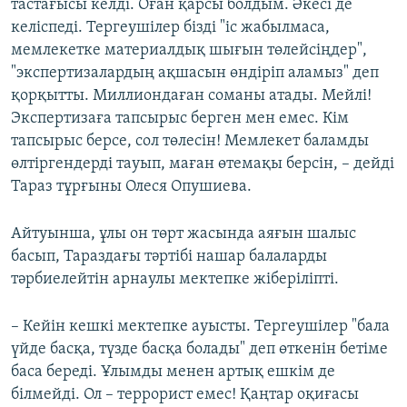
тастағысы келді. Оған қарсы болдым. Әкесі де
келіспеді. Тергеушілер бізді "іс жабылмаса,
мемлекетке материалдық шығын төлейсіңдер",
"экспертизалардың ақшасын өндіріп аламыз" деп
қорқытты. Миллиондаған соманы атады. Мейлі!
Экспертизаға тапсырыс берген мен емес. Кім
тапсырыс берсе, сол төлесін! Мемлекет баламды
өлтіргендерді тауып, маған өтемақы берсін, – дейді
Тараз тұрғыны Олеся Опушиева.
Айтуынша, ұлы он төрт жасында аяғын шалыс
басып, Тараздағы тәртібі нашар балаларды
тәрбиелейтін арнаулы мектепке жіберіліпті.
– Кейін кешкі мектепке ауысты. Тергеушілер "бала
үйде басқа, түзде басқа болады" деп өткенін бетіме
баса береді. Ұлымды менен артық ешкім де
білмейді. Ол – террорист емес! Қаңтар оқиғасы