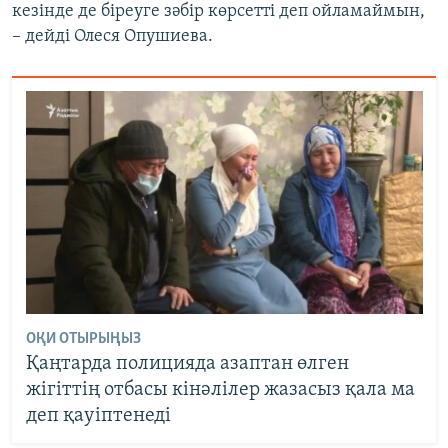
кезінде де біреуге зәбір көрсетті деп ойламаймын,
– дейді Олеся Опушиева.
ОҚИ ОТЫРЫҢЫЗ
Қаңтарда полицияда азаптан өлген
жігіттің отбасы кінәлілер жазасыз қала ма
деп қауіптенеді