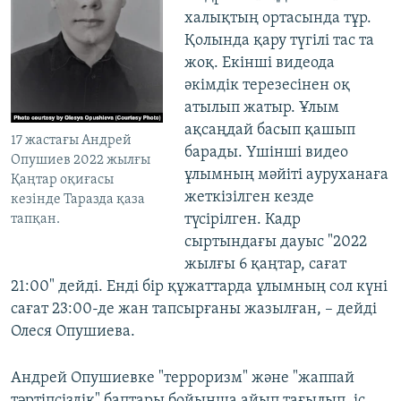
халықтың ортасында тұр.
Қолында қару түгілі тас та
жоқ. Екінші видеода
әкімдік терезесінен оқ
атылып жатыр. Ұлым
ақсаңдай басып қашып
17 жастағы Андрей
барады. Үшінші видео
Опушиев 2022 жылғы
ұлымның мәйіті ауруханаға
Қаңтар оқиғасы
жеткізілген кезде
кезінде Таразда қаза
түсірілген. Кадр
тапқан.
сыртындағы дауыс "2022
жылғы 6 қаңтар, сағат
21:00" дейді. Енді бір құжаттарда ұлымның сол күні
сағат 23:00-де жан тапсырғаны жазылған, – дейді
Олеся Опушиева.
Андрей Опушиевке "терроризм" және "жаппай
тәртіпсіздік" баптары бойынша айып тағылып, іс