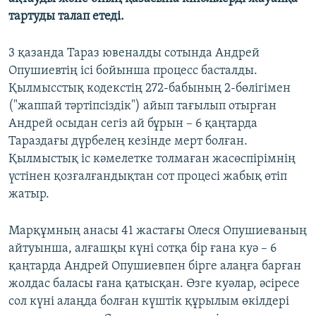
тартуды талап етеді.
3 қазанда Тараз ювеналды сотында Андрей
Опушиевтің ісі бойынша процесс басталды.
Қылмысстық кодекстің 272-бабының 2-бөлігімен
("жаппай тәртіпсіздік") айып тағылып отырған
Андрей осыдан сегіз ай бұрын – 6 қаңтарда
Тараздағы дүрбелең кезінде мерт болған.
Қылмыстық іс кәмелетке толмаған жасөспірімнің
үстінен қозғалғандықтан сот процесі жабық өтіп
жатыр.
Марқұмның анасы 41 жастағы Олеся Опушиеваның
айтуынша, алғашқы күні сотқа бір ғана куә – 6
қаңтарда Андрей Опушиевпен бірге алаңға барған
жолдас баласы ғана қатысқан. Өзге куәлар, әсіресе
сол күні алаңда болған күштік құрылым өкілдері