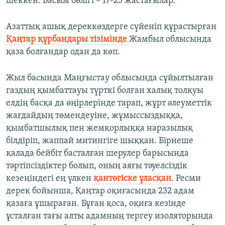
шеккен. Басым бөлігі – 17-25 жастағылар.
Азаттық ашық дереккөздерге сүйеніп құрастырған
Қаңтар құрбандары тізімінде
Жамбыл облысында
қаза болғандар одан да көп.
Жыл басында Маңғыстау облысында сұйылтылған
газдың қымбаттауы түрткі болған халық толқуы
елдің басқа да өңірлерінде тарап, жұрт әлеуметтік
жағдайдың төмендеуіне, жұмыссыздыққа,
қымбатшылық пен жемқорлыққа наразылық
білдіріп, жаппай митингіге шыққан. Бірнеше
қалада бейбіт басталған шерулер барысында
тәртіпсіздіктер болып, оның аяғы тәуелсіздік
кезеңіндегі ең үлкен
қ
ант
ө
г
іске
ұ
лас
қ
ан
. Ресми
дерек бойынша, Қаңтар оқиғасында 232 адам
қазаға ұшыраған. Бұған қоса, оқиға кезінде
ұсталған тағы алты адамның тергеу изоляторында