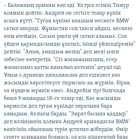
– Баламның арманы көп еді. Ұл туса есімін Тимур
қоямын дейтін. Андрей он сегізге толар күнін
асыға күтті. "Туған күніме анашым несиеге BMW
сатып әпереді. Жұмыстан соң такси айдап, несиені
өзім өтеймін. Сосын үлкен үй сатып аламыз. Сол
үйден қарындасымды ұзатып, інімді үйлендіремін"
дейтін. "Анам, анашым менің" деп мені ылғи
төбесіне көтеретін. "Сіз жыламаңызшы, егер
жыласаңыз қатты қиналып кетемін" деуші еді.
Ұлым о дүниеде қиналмасын деп ешкімге көз
жасымды көрсетпеуге тырысып-ақ жүрмін. Бірақ
ол мүлдем мүмкін емес. Андрейім тірі болғанда
биыл 9 мамырда 18-ге толар еді. Көз жасымды
көрмесін деп туған күнінде зиратына бара
алмадым. Келінім барды. "Зират басына қалдыр"
деп келінімнің қолына Андрей армандаған BMW
көлігінің ойыншық түрін ұстатып жібердім. Өмір
сүруге асыққаны болмаса, ол кіп-кішкентай бала