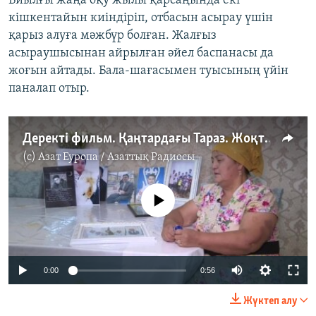
Биылғы жаңа оқу жылы қарсаңында екі
кішкентайын киіндіріп, отбасын асырау үшін
қарыз алуға мәжбүр болған. Жалғыз
асыраушысынан айрылған әйел баспанасы да
жоғын айтады. Бала-шағасымен туысының үйін
паналап отыр.
Деректі фильм. Қаңтардағы Тараз. Жоқтау мен іздеу
(c)
Азат Еуропа / Азаттық Радиосы
No media source currently available
Auto
0:00
0:56
240p
Жүктеп алу