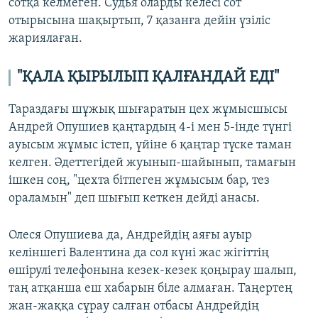
сотқа келмеген. Судья оларды келесі сот
отырысына шақыртып, 7 қазанға дейін үзіліс
жариялаған.
"ҚАЛА ҚЫРЫЛЫП ҚАЛҒАНДАЙ ЕДІ"
Тараздағы шұжық шығаратын цех жұмысшысы
Андрей Опушиев қаңтардың 4-і мен 5-інде түнгі
ауысым жұмыс істеп, үйіне 6 қаңтар түске таман
келген. Әдеттегідей жуынып-шайынып, тамағын
ішкен соң, "цехта бітпеген жұмысым бар, тез
ораламын" деп шығып кеткен дейді анасы.
Олеся Опушиева да, Андрейдің аяғы ауыр
келіншегі Валентина да сол күні жас жігіттің
өшірулі телефонына кезек-кезек қоңырау шалып,
таң атқанша еш хабарын біле алмаған. Таңертең
жан-жаққа сұрау салған отбасы Андрейдің