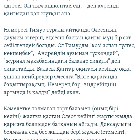
еді ғой. Әлі тым кішкентай еді, – деп күрсінді
қайғыдан қан жұтқан ана.
Немересі Тимур туралы айтқанда Олесяның
дауысы өзгеріп, еңсесін басқан қайғы-мұң бір сәт
сейілгендей болады. Ол Тимурды "көзі аспан түстес,
көкпеңбек", "Андрейдің аузынан түскендей",
"журнал мұқабасындағы балалар сияқты" деп
сипаттайды. Баласы Қаңтар оқиғасы кезінде оққа
ұшқан кейбіреулер Олесяға "Бізге қарағанда
бақыттырақсың. Немерең бар. Андрейіңнің
артында із қалды" дейді екен.
Кәмелетке толмаған төрт баламен (оның бірі –
келіні) жалғыз қалған Олеся кейінгі жарты жылда
қарызға белшеден батқанын айтады. Денсаулығы
болмаған соң бес жылдан бері жұмыс істемепті.