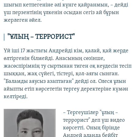
шығып кетпегеніне әлі күнге қайранмын, – дейді
үш перзентінің үлкенін осыдан сегіз ай бұрын
жерлеген әйел.
"ҰЛЫҢ – ТЕРРОРИСТ"
Үй іші 17 жастағы Андрейді кім, қалай, қай жерде
өлтіргенін білмейді. Анасының сөзінше,
жасөспірімнің ту сыртынан тиген оқ кеудесін тесіп
шыққан, жақ сүйегі, тістері, қол-аяғы сынған.
"Баламды аяусыз азаптаған" дейді ол. Олеся ұлын
айыпты етіп көрсететін тергеу деректеріне күмән
келтіреді.
– Тергеушілер "ұлың –
террорист" деп үш видео
көрсетті. Оның бірінде
Андрей алаңда бейбіт