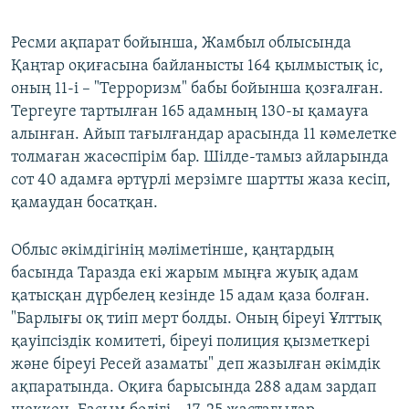
360p
Auto
240p
360p
480p
480p
Ресми ақпарат бойынша, Жамбыл облысында
Қаңтар оқиғасына байланысты 164 қылмыстық іс,
720p
720p
1080p
оның 11-і – "Терроризм" бабы бойынша қозғалған.
1080p
Тергеуге тартылған 165 адамның 130-ы қамауға
алынған. Айып тағылғандар арасында 11 кәмелетке
толмаған жасөспірім бар. Шілде-тамыз айларында
сот 40 адамға әртүрлі мерзімге шартты жаза кесіп,
қамаудан босатқан.
Облыс әкімдігінің мәліметінше, қаңтардың
басында Таразда екі жарым мыңға жуық адам
қатысқан дүрбелең кезінде 15 адам қаза болған.
"Барлығы оқ тиіп мерт болды. Оның біреуі Ұлттық
қауіпсіздік комитеті, біреуі полиция қызметкері
және біреуі Ресей азаматы" деп жазылған әкімдік
ақпаратында. Оқиға барысында 288 адам зардап