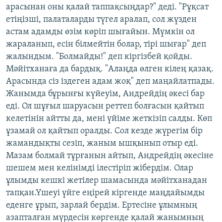
арасынан оны қалай таппақсыңдар?" деді. "Рұқсат
етіңізші, палаталарды түгел аралап, сол жүзден
астам адамды өзім көріп шығайын. Мүмкін ол
жараланып, есін білмейтін болар, тірі шығар" деп
жалындым. "Болмайды!" деп кіргізбей қойды.
Мәйітханаға да бардық. "Алаңда өлген кілең қазақ.
Арасында сіз іздеген адам жоқ" деп маңайлатпады.
Жанымда бұрынғы күйеуім, Андрейдің әкесі бар
еді. Ол шұғыл шаруасын реттеп болғасын қайтып
келетінін айтты да, мені үйіме жеткізіп салды. Көп
ұзамай ол қайтып оралды. Сол кезде жүрегім бір
жамандықты сезіп, жаным ышқынып отыр еді.
Мазам болмай тұрғанын айтып, Андрейдің әкесіне
шешем мен келінімді ілестіріп жібердім. Олар
ұлымды кешкі жетілер шамасында мәйітханадан
тапқан.Үшеуі үйге еңірей кіргенде маңдайымды
еденге ұрып, зарлай бердім. Ертесіне ұлымның
азапталған мүрдесін көргенде қалай жанымның