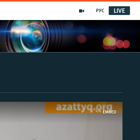
LIVE
РУС
EMBED