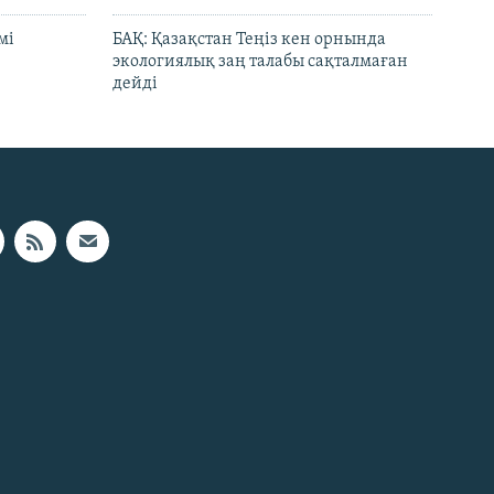
мі
БАҚ: Қазақстан Теңіз кен орнында
экологиялық заң талабы сақталмаған
дейді