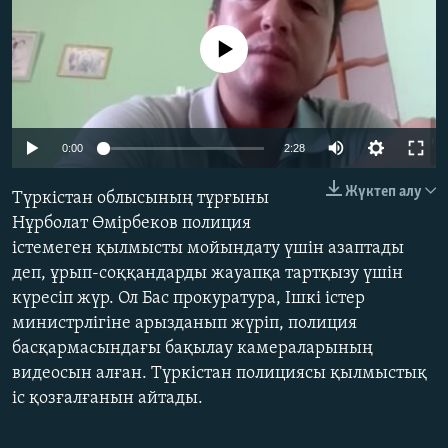
ЖАЗЫЛЫҢЫЗ
No media source currently available
Басқа тілдерде
Auto
0:00
2:28
240p
Жүктеп алу
Түркістан облысының тұрғыны
360p
Нұрболат Өмірбеков полиция
істемеген қылмысты мойындату үшін азаптады
480p
Auto
240p
360p
480p
деп, ұрып-соққандарды жауапқа тартқызу үшін
720p
күресіп жүр. Ол Бас прокуратура, Ішкі істер
720p
1080p
1080p
министрлігіне арызданып жүріп, полиция
басқармасындағы бақылау камераларының
видеосын алған. Түркістан полициясы қылмыстық
іс қозғалғанын айтады.