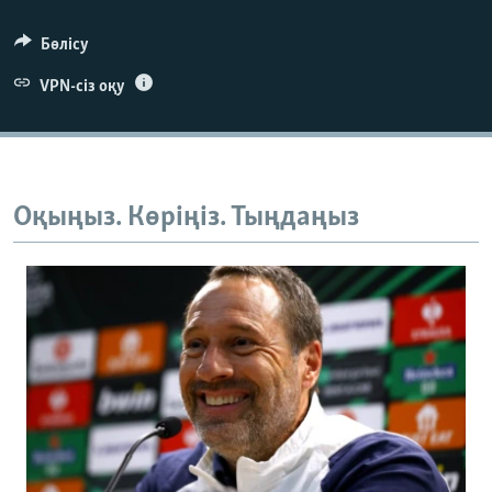
Бөлісу
VPN-сіз оқу
Оқыңыз. Көріңіз. Тыңдаңыз