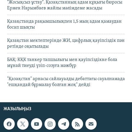
"Жосықсыз ұстау". Қазақстанның адам құқығы бюросы
Ермек Нарымбаев жайлы мәлімдеме жасады
Қазақстанда рақымшылықпен 1,5 мың адам қамаудан
босап шықты
Қазақстан мектептерінде ЖИ, цифрлық қауіпсіздік пән
ретінде оқытылады
БАҚ: КҚК танкер тапшылығы мен қауіпсіздікке бола
мұнай тиеуді үзіп-созуға мәжбүр
"Қазақстан" арнасы сайлауалды дебаттағы сауалнамада
"ешқандай бұрмалау болған жоқ" дейді
ЖАЗЫЛЫҢЫЗ