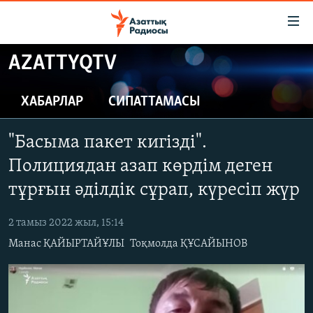
Accessibility
links
Skip
AZATTYQTV
to
ЖАҢАЛЫҚТАР
main
САЯСАТ
ХАБАРЛАР
СИПАТТАМАСЫ
content
AZATTYQTV
Skip
"Басыма пакет кигізді".
to
ҚАҢТАР ОҚИҒАСЫ
main
Полициядан азап көрдім деген
АДАМ ҚҰҚЫҚТАРЫ
Navigation
тұрғын әділдік сұрап, күресіп жүр
Skip
ӘЛЕУМЕТ
to
2 тамыз 2022 жыл, 15:14
ӘЛЕМ
Search
Манас ҚАЙЫРТАЙҰЛЫ
Тоқмолда ҚҰСАЙЫНОВ
АРНАЙЫ ЖОБАЛАР
Русский