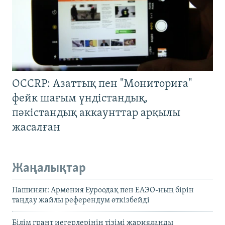
OCCRP: Азаттық пен "Мониториға"
фейк шағым үндістандық,
пәкістандық аккаунттар арқылы
жасалған
Жаңалықтар
Пашинян: Армения Еуроодақ пен ЕАЭО-ның бірін
таңдау жайлы референдум өткізбейді
Білім грант иегерлерінің тізімі жарияланды