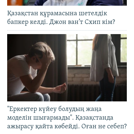
Қазақстан құрамасына шетелдік
бапкер келді. Джон ван’т Схип кім?
"Еркектер күйеу болудың жаңа
моделін шығармады". Қазақстанда
ажырасу қайта көбейді. Оған не себеп?