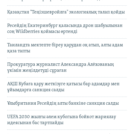
Қазақстан "Теңізшевройлға" экологиялық талап қойды
Ресейдің Екатеринбург қаласында дрон шабуылынан
соң Wildberries қоймасы өртенді
Таиландта мектепте біреу қарудан оқ атып, алты адам
қаза тапты
Прокуратура журналист Александра Алёхованың
үкімін жеңілдетуді сұраған
АҚШ Кубаға қару жеткізуге қатысы бар адамдар мен
ұйымдарға санкция салды
Ұлыбритания Ресейдің алты банкіне санкция салды
UEFA 2030 жылғы әлем кубогына бойкот жариялау
идеясынан бас тартпайды