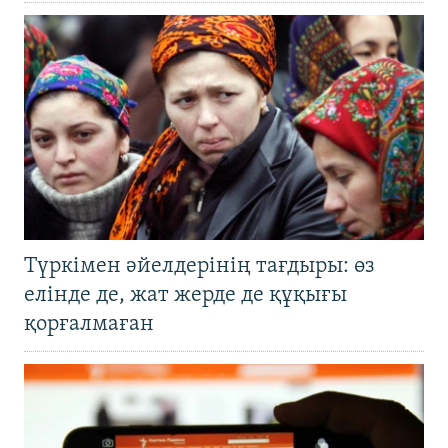
Түркімен әйелдерінің тағдыры: өз
елінде де, жат жерде де құқығы
қорғалмаған