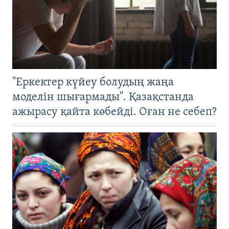
"Еркектер күйеу болудың жаңа
моделін шығармады". Қазақстанда
ажырасу қайта көбейді. Оған не себеп?