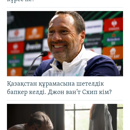
Қазақстан құрамасына шетелдік
бапкер келді. Джон ван’т Схип кім?