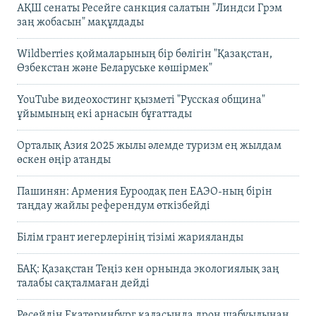
АҚШ сенаты Ресейге санкция салатын "Линдси Грэм
заң жобасын" мақұлдады
Wildberries қоймаларының бір бөлігін "Қазақстан,
Өзбекстан және Беларуське көшірмек"
YouTube видеохостинг қызметі "Русская община"
ұйымының екі арнасын бұғаттады
Орталық Азия 2025 жылы әлемде туризм ең жылдам
өскен өңір атанды
Пашинян: Армения Еуроодақ пен ЕАЭО-ның бірін
таңдау жайлы референдум өткізбейді
Білім грант иегерлерінің тізімі жарияланды
БАҚ: Қазақстан Теңіз кен орнында экологиялық заң
талабы сақталмаған дейді
Ресейдің Екатеринбург қаласында дрон шабуылынан