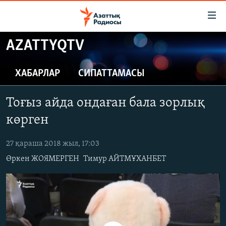
Accessibility
links
Skip
AZATTYQTV
to
ЖАҢАЛЫҚТАР
main
САЯСАТ
ХАБАРЛАР
СИПАТТАМАСЫ
content
AZATTYQTV
Skip
Тоғыз айда ондаған бала зорлық
to
ҚАҢТАР ОҚИҒАСЫ
main
көрген
АДАМ ҚҰҚЫҚТАРЫ
Navigation
Skip
27 қараша 2018 жыл, 17:03
ӘЛЕУМЕТ
to
Өркен ЖОЯМЕРГЕН
Тимур АЙТМҰХАНБЕТ
ӘЛЕМ
Search
АРНАЙЫ ЖОБАЛАР
Русский