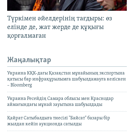
Түркімен әйелдерінің тағдыры: өз
елінде де, жат жерде де құқығы
қорғалмаған
Жаңалықтар
Украина КҚК-дағы Қазақстан мұнайының экспортына
қатысы бар инфрақұрылымға шабуылдамауға келіскен
– Bloomberg
Украина Ресейдің Самара облысы мен Краснодар
аймағындағы мұнай зауытына шабуылдады
Қайрат Сатыбалдыға тиесілі "Байсат" базары бір
жылдан кейін аукционда сатылды