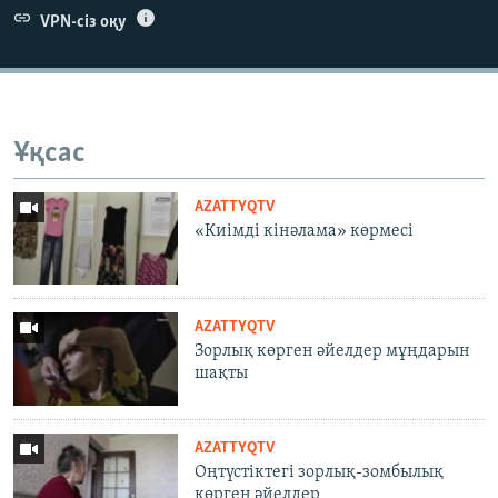
VPN-сіз оқу
Ұқсас
AZATTYQTV
«Киімді кінәлама» көрмесі
AZATTYQTV
Зорлық көрген әйелдер мұңдарын
шақты
AZATTYQTV
Оңтүстіктегі зорлық-зомбылық
көрген әйелдер