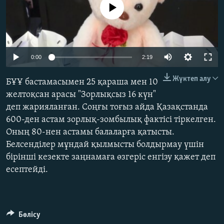
No media source currently available
ЖАЗЫЛЫҢЫЗ
Басқа тілдерде
0:00
2:19
Жүктеп алу
БҰҰ бастамасымен 25 қараша мен 10
желтоқсан арасы "Зорлықсыз 16 күн"
деп жарияланған. Соңғы тоғыз айда Қазақстанда
600-ден астам зорлық-зомбылық фактісі тіркелген.
Оның 80-нен астамы балаларға қатысты.
Белсенділер мұндай қылмысты болдырмау үшін
бірінші кезекте заңнамаға өзгеріс енгізу қажет деп
есептейді.
Бөлісу