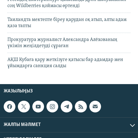
соң Wildberries қоймасы өртенді
Таиландта мектепте біреу қарудан оқ атып, алты адам
қаза тапты
Прокуратура журналист Александра Алёхованың
үкімін жеңілдетуді сұраған
АҚШ Кубаға қару жеткізуге қатысы бар адамдар мен
ұйымдарға санкция салды
ЖАЗЫЛЫҢЫЗ
ЖАЛПЫ МӘЛІМЕТ