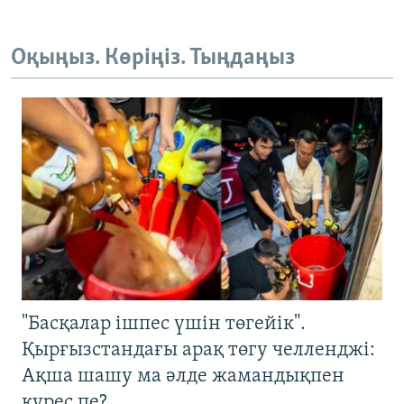
Оқыңыз. Көріңіз. Тыңдаңыз
"Басқалар ішпес үшін төгейік".
Қырғызстандағы арақ төгу челленджі:
Ақша шашу ма әлде жамандықпен
күрес пе?