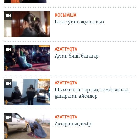
ҚОСЫМША
Бала туған оқушы қыз
AZATTYQTV
Ауған биші балалар
AZATTYQTV
Шымкентте зорлық-зомбылыққа
ұшыраған айелдер
AZATTYQTV
Ахтараның өмірі