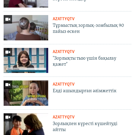
AZATTYQTV
Тұрмыстық зорлық-зомбылық 90
пайыз өскен
AZATTYQTV
"Зорлықты тыю үшін бақылау
қажет"
AZATTYQTV
Елді ашындырған әлімжеттік
AZATTYQTV
Зорлықпен күресті күшейтуді
айтты