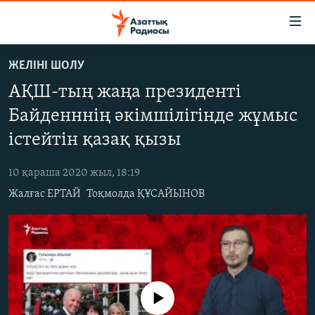
Accessibility
links
Skip
ЖЕЛІНІ ШОЛУ
to
ЖАҢАЛЫҚТАР
АҚШ-тың жаңа президенті
main
САЯСАТ
content
Байденннің әкімшілігінде жұмыс
AZATTYQTV
Skip
істейтін қазақ қызы
to
ҚАҢТАР ОҚИҒАСЫ
main
10 қараша 2020 жыл, 18:19
АДАМ ҚҰҚЫҚТАРЫ
Navigation
Жалғас ЕРТАЙ
Тоқмолда ҚҰСАЙЫНОВ
Skip
ӘЛЕУМЕТ
to
ӘЛЕМ
Search
АРНАЙЫ ЖОБАЛАР
Русский
No media source currently available