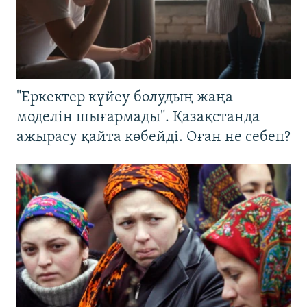
"Еркектер күйеу болудың жаңа
моделін шығармады". Қазақстанда
ажырасу қайта көбейді. Оған не себеп?