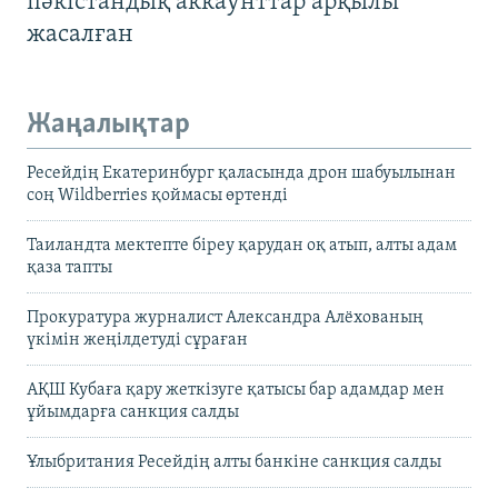
пәкістандық аккаунттар арқылы
жасалған
Жаңалықтар
Ресейдің Екатеринбург қаласында дрон шабуылынан
соң Wildberries қоймасы өртенді
Таиландта мектепте біреу қарудан оқ атып, алты адам
қаза тапты
Прокуратура журналист Александра Алёхованың
үкімін жеңілдетуді сұраған
АҚШ Кубаға қару жеткізуге қатысы бар адамдар мен
ұйымдарға санкция салды
Ұлыбритания Ресейдің алты банкіне санкция салды