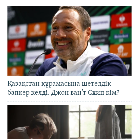
Қазақстан құрамасына шетелдік
бапкер келді. Джон ван’т Схип кім?