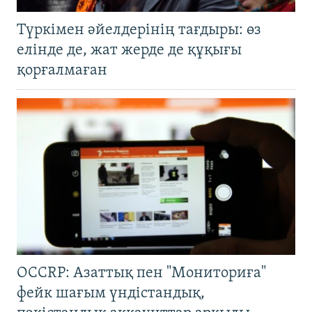
Түркімен әйелдерінің тағдыры: өз
елінде де, жат жерде де құқығы
қорғалмаған
OCCRP: Азаттық пен "Мониториға"
фейк шағым үндістандық,