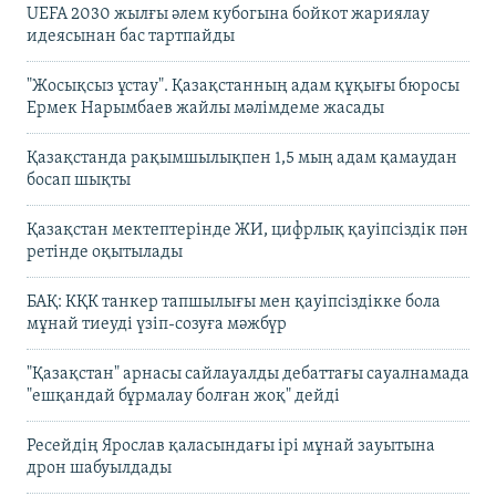
UEFA 2030 жылғы әлем кубогына бойкот жариялау
идеясынан бас тартпайды
"Жосықсыз ұстау". Қазақстанның адам құқығы бюросы
Ермек Нарымбаев жайлы мәлімдеме жасады
Қазақстанда рақымшылықпен 1,5 мың адам қамаудан
босап шықты
Қазақстан мектептерінде ЖИ, цифрлық қауіпсіздік пән
ретінде оқытылады
БАҚ: КҚК танкер тапшылығы мен қауіпсіздікке бола
мұнай тиеуді үзіп-созуға мәжбүр
"Қазақстан" арнасы сайлауалды дебаттағы сауалнамада
"ешқандай бұрмалау болған жоқ" дейді
Ресейдің Ярослав қаласындағы ірі мұнай зауытына
дрон шабуылдады