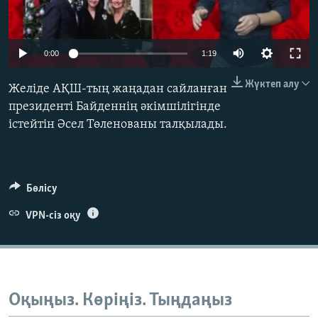
ЖАЗЫЛЫҢЫЗ
Auto
0:00
1:19
240p
Басқа тілдерде
Жүктеп алу
Желіде АҚШ-тың жаңадан сайланған
360p
президенті Байденнің әкімшілігінде
істейтін Әсел Төленованы талқылады.
480p
Auto
240p
360p
480p
720p
720p
1080p
1080p
Бөлісу
VPN-сіз оқу
Оқыңыз. Көріңіз. Тыңдаңыз