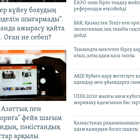
ЕАЭО-ның бірін таңдау жай
референдум өткізбейді
тер күйеу болудың
оделін шығармады".
БАҚ: Қазақстан Теңіз кен ор
танда ажырасу қайта
экологиялық заң талабы сақ
дейді
. Оған не себеп?
Таиландта мектепте біреу қа
атып, алты адам қаза тапты
АҚШ Кубаға қару жеткізуге қ
адамдар мен ұйымдарға сан
UEFA 2030 жылғы әлем кубог
жариялау идеясынан бас та
 Азаттық пен
ориға" фейк шағым
Қазақстанда рақымшылықпен
андық, пәкістандық
адам қамаудан босап шықты
ттар арқылы