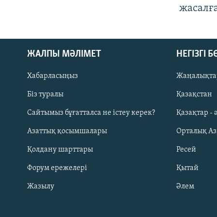
жасалғ
ЖАЛПЫ МӘЛІМЕТ
НЕГІЗГІ 
Хабарласыңыз
Жаңалықта
Біз туралы
Қазақстан
Русский
Сайтымыз бұғатталса не істеу керек?
Қазақтар - 
Азаттық қосымшалары
Орталық А
ЖАЗЫЛЫҢЫЗ
Қолдану шарттары
Ресей
Форум ережелері
Қытай
Жазылу
Әлем
Басқа тілдерде