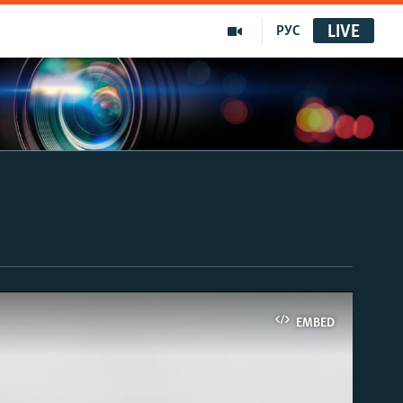
LIVE
РУС
EMBED