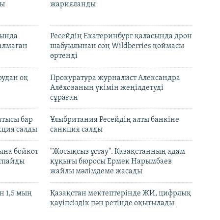
лы
жарияланды
нында
Ресейдің Екатеринбург қаласында дрон
талмаған
шабуылынан соң Wildberries қоймасы
өртенді
рудан оқ
Прокуратура журналист Александра
Алёхованың үкімін жеңілдетуді
сұраған
атысы бар
Ұлыбритания Ресейдің алты банкіне
кция салды
санкция салды
ына бойкот
"Жосықсыз ұстау". Қазақстанның адам
ртпайды
құқығы бюросы Ермек Нарымбаев
жайлы мәлімдеме жасады
 1,5 мың
Қазақстан мектептерінде ЖИ, цифрлық
қауіпсіздік пән ретінде оқытылады