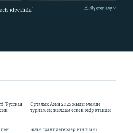
Жүктеп алу
із кіретінін"
EMBED
і "Русская
Орталық Азия 2025 жылы әлемде
асын
туризм ең жылдам өскен өңір атанды
 пен
Білім грант иегерлерінің тізімі