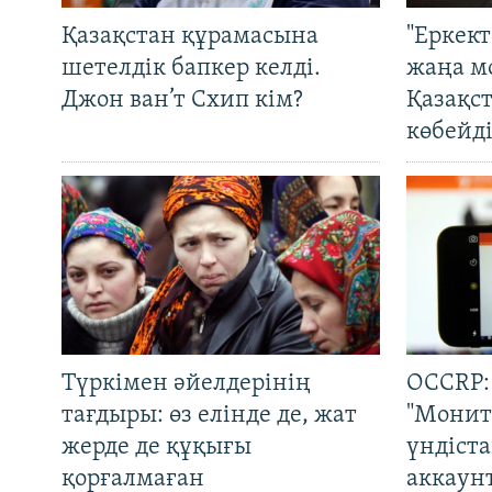
Қазақстан құрамасына
"Еркек
шетелдік бапкер келді.
жаңа м
Джон ван’т Схип кім?
Қазақс
көбейді
Түркімен әйелдерінің
OCCRP:
тағдыры: өз елінде де, жат
"Монит
жерде де құқығы
үндіст
қорғалмаған
аккаун