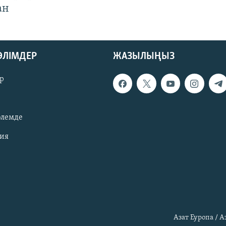
ан
БӨЛІМДЕР
ЖАЗЫЛЫҢЫЗ
р
әлемде
зия
Азат Еуропа / 