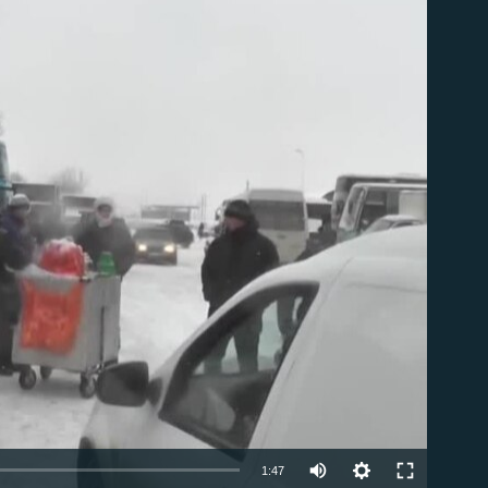
able
1:47