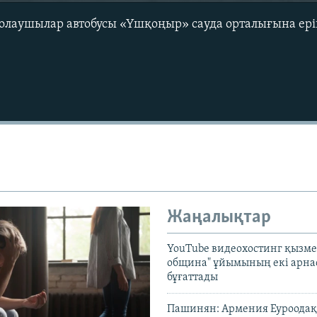
жолаушылар автобусы «Үшқоңыр» сауда орталығына ерікс
Жаңалықтар
YouTube видеохостинг қызмет
община" ұйымының екі арн
бұғаттады
Пашинян: Армения Еуроодақ