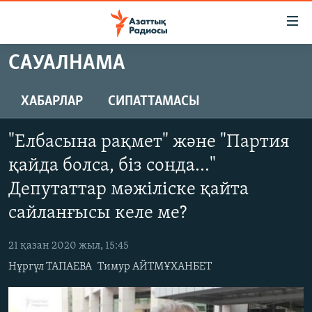
Accessibility
links
Skip
САУАЛНАМА
to
ЖАҢАЛЫҚТАР
main
САЯСАТ
ХАБАРЛАР
СИПАТТАМАСЫ
content
AZATTYQTV
Skip
"Елбасына рақмет" және "Партия
to
ҚАҢТАР ОҚИҒАСЫ
main
қайда болса, біз сонда..."
АДАМ ҚҰҚЫҚТАРЫ
Navigation
Депутаттар мәжіліске қайта
Skip
ӘЛЕУМЕТ
сайланғысы келе ме?
to
ӘЛЕМ
Search
21 қазан 2020 жыл, 15:45
АРНАЙЫ ЖОБАЛАР
Нұргүл ТАПАЕВА
Тимур АЙТМҰХАНБЕТ
Русский