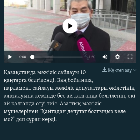
ЖАЗЫЛЫҢЫЗ
No media source currently available
Басқа тілдерде
Auto
0:00
1:59
240p
Жүктеп алу
Қазақстанда мәжіліс сайлауы 10
360p
қаңтарға белгіленді. Заң бойынша,
парламент сайлауы мәжіліс депутаттары өкілетінің
480p
Auto
240p
360p
480p
аяқталуына кемінде бес ай қалғанда белгіленіп, екі
720p
ай қалғанда өтуі тиіс. Азаттық мәжіліс
720p
1080p
1080p
мүшелерінен "Қайтадан депутат болғыңыз келе
ме?" деп сұрап көрді.