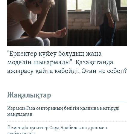
"Еркектер күйеу болудың жаңа
моделін шығармады". Қазақстанда
ажырасу қайта көбейді. Оған не себеп?
Жаңалықтар
Израиль Газа секторының бөлігін қалпына келтіруді
мақұлдаған
Йемендік хуситтер Сауд Арабиясына дронмен