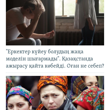
"Еркектер күйеу болудың жаңа
моделін шығармады". Қазақстанда
ажырасу қайта көбейді. Оған не себеп?