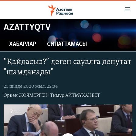
Accessibility
links
Skip
AZATTYQTV
to
ЖАҢАЛЫҚТАР
main
САЯСАТ
ХАБАРЛАР
СИПАТТАМАСЫ
content
AZATTYQTV
Skip
“Қайдасыз?” деген сауалға депутат
to
ҚАҢТАР ОҚИҒАСЫ
main
"шамданады"
АДАМ ҚҰҚЫҚТАРЫ
Navigation
Skip
25 шілде 2020 жыл, 22:34
ӘЛЕУМЕТ
to
Өркен ЖОЯМЕРГЕН
Тимур АЙТМҰХАНБЕТ
ӘЛЕМ
Search
АРНАЙЫ ЖОБАЛАР
Русский