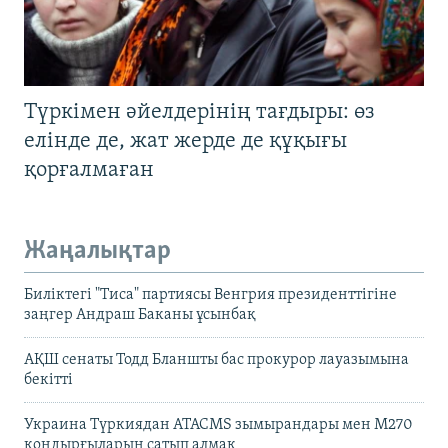
Түркімен әйелдерінің тағдыры: өз
елінде де, жат жерде де құқығы
қорғалмаған
Жаңалықтар
Биліктегі "Тиса" партиясы Венгрия президенттігіне
заңгер Андраш Баканы ұсынбақ
АҚШ сенаты Тодд Бланшты бас прокурор лауазымына
бекітті
Украина Түркиядан ATACMS зымырандары мен M270
қондырғыларын сатып алмақ