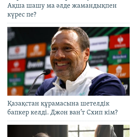
Ақша шашу ма әлде жамандықпен
күрес пе?
Қазақстан құрамасына шетелдік
бапкер келді. Джон ван’т Схип кім?