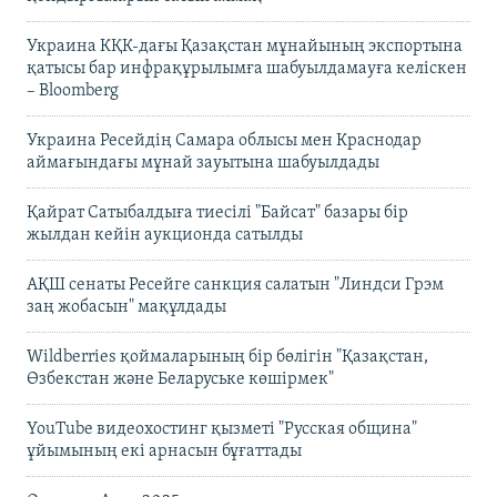
Украина КҚК-дағы Қазақстан мұнайының экспортына
қатысы бар инфрақұрылымға шабуылдамауға келіскен
– Bloomberg
Украина Ресейдің Самара облысы мен Краснодар
аймағындағы мұнай зауытына шабуылдады
Қайрат Сатыбалдыға тиесілі "Байсат" базары бір
жылдан кейін аукционда сатылды
АҚШ сенаты Ресейге санкция салатын "Линдси Грэм
заң жобасын" мақұлдады
Wildberries қоймаларының бір бөлігін "Қазақстан,
Өзбекстан және Беларуське көшірмек"
YouTube видеохостинг қызметі "Русская община"
ұйымының екі арнасын бұғаттады