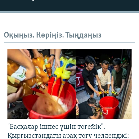
Оқыңыз. Көріңіз. Тыңдаңыз
"Басқалар ішпес үшін төгейік".
Қырғызстандағы арақ төгу челленджі: