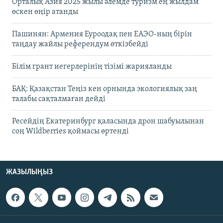
Орталық Азия 2025 жылы әлемде туризм ең жылдам
өскен өңір атанды
Пашинян: Армения Еуроодақ пен ЕАЭО-ның бірін
таңдау жайлы референдум өткізбейді
Білім грант иегерлерінің тізімі жарияланды
БАҚ: Қазақстан Теңіз кен орнында экологиялық заң
талабы сақталмаған дейді
Ресейдің Екатеринбург қаласында дрон шабуылынан
соң Wildberries қоймасы өртенді
ЖАЗЫЛЫҢЫЗ