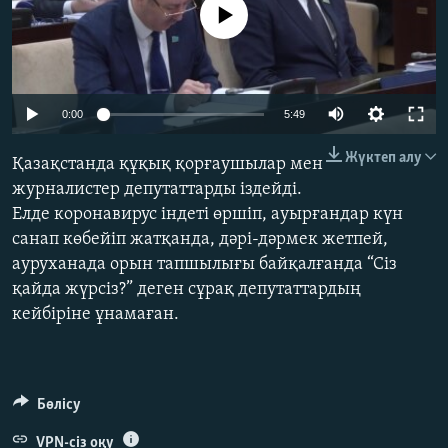
No media source currently available
ЖАЗЫЛЫҢЫЗ
Басқа тілдерде
Auto
0:00
5:49
240p
Жүктеп алу
Қазақстанда құқық қорғаушылар мен
360p
журналистер депутаттарды іздейді.
Елде коронавирус індеті өршіп, ауырғандар күн
480p
Auto
240p
360p
480p
санап көбейіп жатқанда, дәрі-дәрмек жетпей,
720p
ауруханада орын тапшылығы байқалғанда “Сіз
720p
1080p
1080p
қайда жүрсіз?” деген сұрақ депутаттардың
кейбіріне ұнамаған.
Бөлісу
VPN-сіз оқу