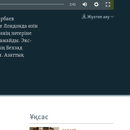
Auto
2:41
270p
Жүктеп алу
арбаев
EMBED
360p
е Лондонда өзін
ннің пәтеріне
404p
қамайды. Экс-
1080p
ың Бехзад
н. Азаттық
404p
Ұқсас