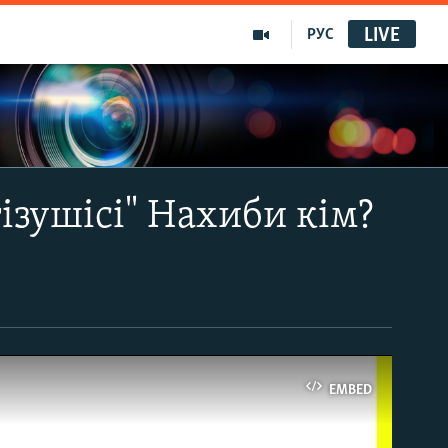
LIVE
РУС
ізушісі" Нахиби кім?
EMBED