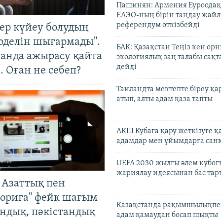
Пашинян: Армения Еуроодақ
ЕАЭО-ның бірін таңдау жай
референдум өткізбейді
тер күйеу болудың
оделін шығармады".
БАҚ: Қазақстан Теңіз кен ор
танда ажырасу қайта
экологиялық заң талабы сақ
дейді
. Оған не себеп?
Таиландта мектепте біреу қа
атып, алты адам қаза тапты
АҚШ Кубаға қару жеткізуге қ
адамдар мен ұйымдарға сан
UEFA 2030 жылғы әлем кубог
жариялау идеясынан бас та
 Азаттық пен
ориға" фейк шағым
Қазақстанда рақымшылықпен
андық, пәкістандық
адам қамаудан босап шықты