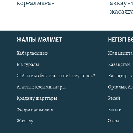
қорғалмаған
аккаун
жасалғ
ЖАЛПЫ МӘЛІМЕТ
НЕГІЗГІ 
Хабарласыңыз
Жаңалықта
Біз туралы
Қазақстан
Русский
Сайтымыз бұғатталса не істеу керек?
Қазақтар - 
Азаттық қосымшалары
Орталық А
ЖАЗЫЛЫҢЫЗ
Қолдану шарттары
Ресей
Форум ережелері
Қытай
Жазылу
Әлем
Басқа тілдерде