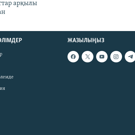
ттар арқылы
ан
БӨЛІМДЕР
ЖАЗЫЛЫҢЫЗ
р
әлемде
зия