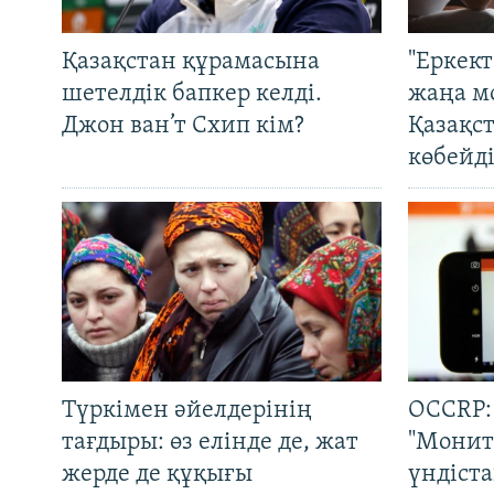
Қазақстан құрамасына
"Еркек
шетелдік бапкер келді.
жаңа м
Джон ван’т Схип кім?
Қазақс
көбейді
Түркімен әйелдерінің
OCCRP:
тағдыры: өз елінде де, жат
"Монит
жерде де құқығы
үндіст