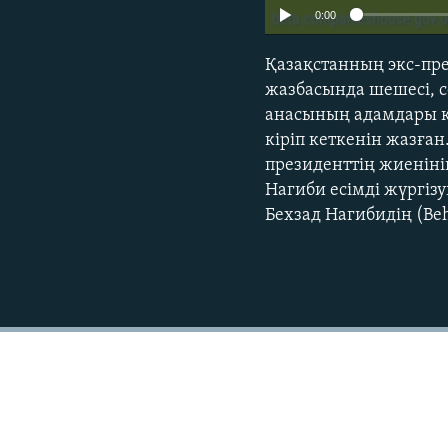
0:00
Қазақстанның экс-пре
жазбасында шешесі, с
анасының адамдары кү
кіріп кеткенін жазға
президенттің жиенін
Нагиби есімді жүргізу
Бехзад Нагибидің (Beh