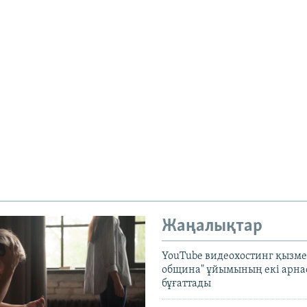
Жаңалықтар
YouTube видеохостинг қызмет
община" ұйымының екі арн
бұғаттады