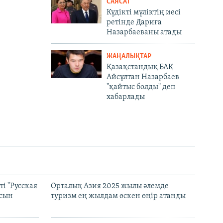
САЯСАТ
Күдікті мүліктің иесі
ретінде Дариға
Назарбаеваны атады
ЖАҢАЛЫҚТАР
Қазақстандық БАҚ
Айсұлтан Назарбаев
"қайтыс болды" деп
хабарлады
і "Русская
Орталық Азия 2025 жылы әлемде
асын
туризм ең жылдам өскен өңір атанды