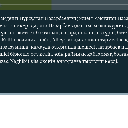
зиденті Нұрсұлтан Назарбаевтың жиені Айсұлтан Наз
енат спикері Дариға Назарбаевадан тығылып жүргенд
штеп әкетпек болғанын, солардан қашып жүріп, бөте
н. Кейін полиция келіп, Айсұлтанды Лондон түрмесіне 
ің жазуынша, қамауда отырғанда шешесі Назарбаеван
шісі бірнеше рет келіп, өзін райынан қайтармақ болға
zad Naghibi) кім екенін анықтауға тырысып көрді.
Auto
270p
360p
1080p