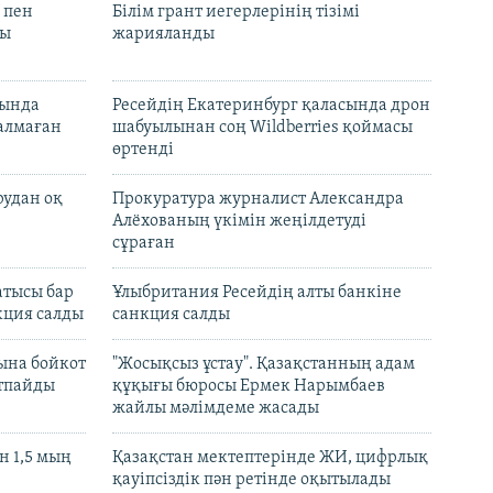
 пен
Білім грант иегерлерінің тізімі
лы
жарияланды
нында
Ресейдің Екатеринбург қаласында дрон
талмаған
шабуылынан соң Wildberries қоймасы
өртенді
рудан оқ
Прокуратура журналист Александра
Алёхованың үкімін жеңілдетуді
сұраған
атысы бар
Ұлыбритания Ресейдің алты банкіне
кция салды
санкция салды
ына бойкот
"Жосықсыз ұстау". Қазақстанның адам
ртпайды
құқығы бюросы Ермек Нарымбаев
жайлы мәлімдеме жасады
 1,5 мың
Қазақстан мектептерінде ЖИ, цифрлық
қауіпсіздік пән ретінде оқытылады