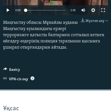
ЖАЗЫЛЫҢЫЗ
0:00
2:45
Жүктеп алу
Маңғыстау облысы Мұнайлы ауданы
Басқа тілдерде
Маңғыстау ауылындағы ерлері
терроризмге қатысты баптармен сотталып кеткен
әйелдер өздерінің полиция тарапынан қысымға
ұшырап отырғандарын айтады.
Бөлісу
VPN-сіз оқу
Ұқсас