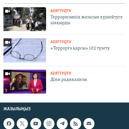
AZATTYQTV
Терроризмнің жазасын күшейтуге
шақырды
AZATTYQTV
«Террорға қарсы» 102 түзету
AZATTYQTV
Діни радикализм
ЖАЗЫЛЫҢЫЗ